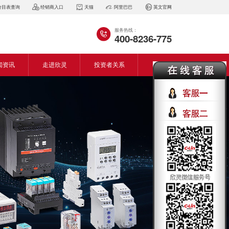
价目表查询
经销商入口
天猫
阿里巴巴
英文官网
服务热线：
400-8236-775
闻资讯
走进欣灵
投资者关系
闻动态
企业简介
会资讯
董事长致词
气百科
企业风采
见问答
专利证书
生产设备