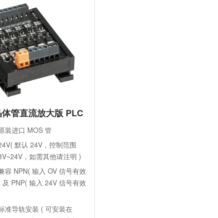
使用寿命：
大于 1 亿次 ( 驱动管 1
小时 )
负载电流：
长时间 10A( 瞬间 30A
8 晶体管直流放大版 PLC
原装进口 MOS 管
24V( 默认 24V，控制范围
3V~24V，如需其他请注明 )
兼容 NPN( 输入 OV 信号有效
) 及 PNP( 输入 24V 信号有效
)
标准导轨安装 ( 可安装在