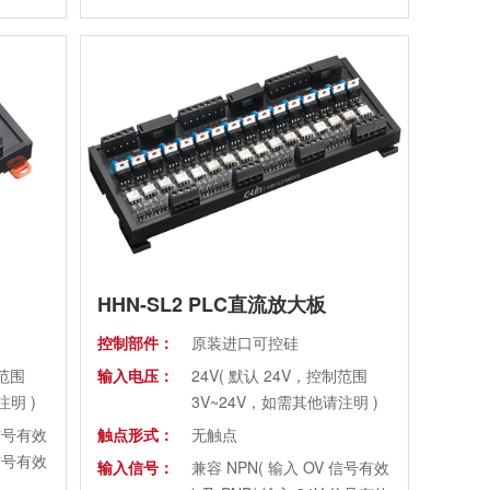
通态压降：
DC≤1.2V AC≤1.6V
断态漏电流：
DC≤5mA AC≤10mA
介质耐压：
≥1500VAC
6、32
隔离耐压：
AC2500V 50/60Hz 1分钟
HHN-SL2 PLC直流放大板
控制部件：
原装进口可控硅
制范围
输入电压：
24V( 默认 24V，控制范围
注明 )
3V~24V，如需其他请注明 )
 信号有效
触点形式：
无触点
 信号有效
输入信号：
兼容 NPN( 输入 OV 信号有效