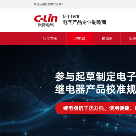
欢迎莅临欣灵电气官网！
始于1979
电气产品专业制造商
欣灵首页
继电器
传感器
新能
时间继电器
接近开关
新能
固体继电器
光电开关
新能
计数继电器
编码器
液位继电器
热电偶
电磁继电器及插座
热电阻