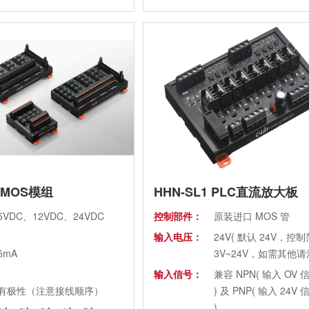
10ms
DC≤1.2V AC≤1.6V
峰值电压：
900V 400V
DC≤5mA AC≤10mA
控制通道数：
2、4、8、10、12、1
≥1500VAC
AC2500V 50/60Hz 1分钟
光MOS模组
HHN-SL1 PLC直流放大板
5VDC、12VDC、24VDC
控制部件：
原装进口 MOS 管
输入电压：
24V( 默认 24V，控
5mA
3V~24V，如需其他请
输入信号：
兼容 NPN( 输入 OV
有极性（注意接线顺序）
) 及 PNP( 输入 24V
)