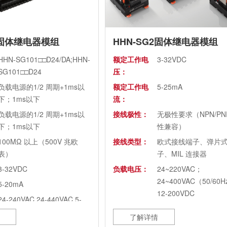
1固体继电器模组
HHN-SG2固体继电器模组
HHN-SG101□□D24/DA;HHN-
额定工作电
3-32VDC
SG101□□D24
压：
负载电源的1/2 周期+1ms以
额定工作电
5-25mA
下；1ms以下
流：
负载电源的1/2 周期+1ms以
接线极性：
无极性要求（NPN/PN
下；1ms以下
性兼容）
100MΩ 以上（500V 兆欧
接线类型：
欧式接线端子、弹片
表）
子、MIL 连接器
3-32VDC
负载电压：
24~220VAC；
24~400VAC（50/60
5-20mA
12-200VDC
24-240VAC 24-440VAC 5-
负载电流：
0.1~5A（AC-12） 0.1
60VDC
了解详情
浪涌电流：
60A 小于 10ms 30A
1A 2A