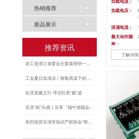
同“欣”同行 智领新程 | 欣灵电气2025年度表彰总结大会暨新年酒会成功举办！
负载电流：
热销推荐
负载电压：
马上欣程 同心共跃 | 欣灵电气2026年开工大吉！
新品展示
浪涌电流：
预防为主，防治结合 | 欣灵电气开展消防应急预案演练活动
最大动作频
率：
温州市政协副主席陈胜峰一行莅临欣灵电气调研指导
推荐资讯
最大压降
了解详情
农工党浙江省委会主委葛明华一行莅临欣灵电气考察调研
（-40~100%
℃）：
工会夏日送清凉丨致敬高温下的每一份坚守
峰值电压：
控制通道数：
欣灵党建之行 寻访红色“旗”迹
绝缘电阻：
欣灵“粽”头戏丨乐享『端午游园会』
导通时间
（10~90%）
热烈祝贺乐清市知识产权协会“智慧芽”专利搜索应用软件培训会顺利召开
关闭时间
（10~90%）
以母爱为名丨执扇寻夏 共赴一场美好花事
隔离耐压：