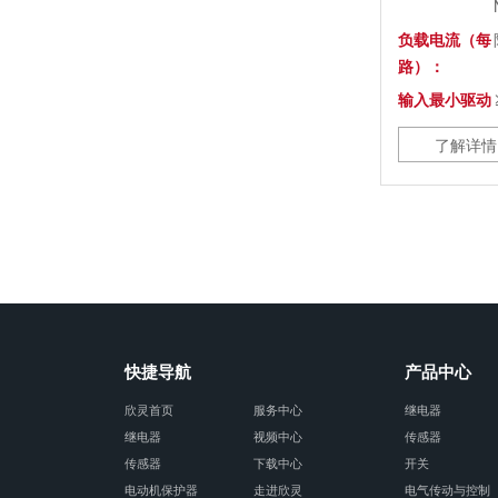
负载电流（每
路）：
输入最小驱动
电流 ：
了解详情
输入响应时
间：
机械寿命：
回路绝缘：
短路保护：
快捷导航
产品中心
欣灵首页
服务中心
继电器
继电器
视频中心
传感器
传感器
下载中心
开关
电动机保护器
走进欣灵
电气传动与控制