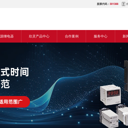
股票代码：
301388
源继电器
欣灵产品中心
合作案例
服务中心
新
源交流继电器
继电器
食品机械行业
营销网络
新
源直流继电器
传感器
机床行业
服务热线
展
电气传动与控制
塑料机械行业
电商平台
电
仪器仪表
建筑机械行业
下载中心
常
开关
包装机械行业
视频中心