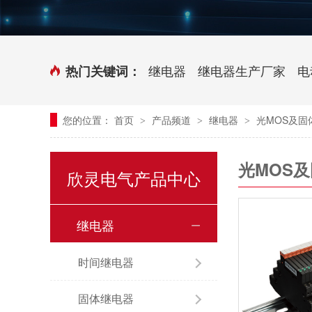
时控开关
传感器端子台
三相电力调整器系列
气缸式磁性开关
继电器
继电器生产厂家
电
热门关键词：
继电器模块系列
您的位置：
首页
产品频道
继电器
光MOS及固
>
>
>
新能源继电器
光MOS
欣灵电气产品中心
继电器
时间继电器
固体继电器