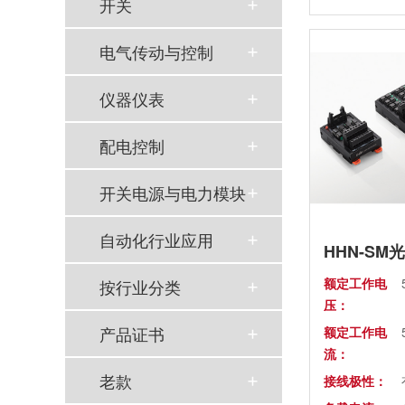
开关
通态压降：
电气传动与控制
断态漏电流：
介质耐压：
仪器仪表
隔离耐压：
配电控制
开关电源与电力模块
自动化行业应用
HHN-SM
额定工作电
按行业分类
压：
产品证书
额定工作电
流：
以母爱为名丨执扇寻夏 共赴一场美好花事
老款
接线极性：