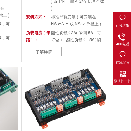
) 及 PNP( 输入 24V 信号有效
装在
)
槽上 )
安装方式：
标准导轨安装 ( 可安装在
8A，可
NS35/7.5 或 NS32 导槽上 )
在线咨询
负载电流 ( 每
阻性负载≤ 2A( 瞬间 5A，可
8A，可
路 ) ：
订做 )；感性负载≤ 1.5A( 瞬
400电话
间 5A，可订做 )
了解详情
输入最小驱动
≥ 15mA
电流 ：
在线留言
输入响应时
≥ 20ms
间：
微信扫一
机械寿命：
≥ 1 亿次
回路绝缘：
光耦隔离
短路保护：
10A