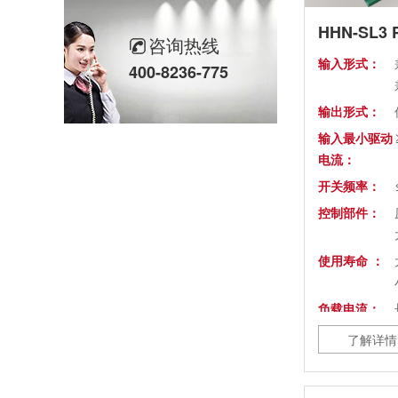
同“欣”同行 智领新程 | 欣灵电气2025年度表彰总结大会暨新年酒会成功举办！
HHN-SL
咨询热线
马上欣程 同心共跃 | 欣灵电气2026年开工大吉！
输入形式：
400-8236-775
预防为主，防治结合 | 欣灵电气开展消防应急预案演练活动
输出形式：
输入最小驱动
温州市政协副主席陈胜峰一行莅临欣灵电气调研指导
电流：
开关频率：
农工党浙江省委会主委葛明华一行莅临欣灵电气考察调研
控制部件：
使用寿命 ：
负载电流：
了解详情