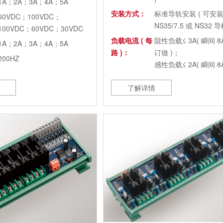
1A；2A；3A；4A；5A
安装方式：
标准导轨安装 ( 可安
60VDC；100VDC；
NS35/7.5 或 NS32 导
100VDC；60VDC；30VDC
负载电流 ( 每
阻性负载≤ 3A( 瞬间 
1A；2A；3A；4A；5A
路 )：
订做 )；
200HZ
感性负载≤ 2A( 瞬间 
订做 )
0~0.8V
了解详情
输入最小驱动
≥ 15mA
电流：
输入响应时
≥ 0.2ms
2500V
间：
4、8、16、32
机械寿命：
≥ 1 亿次
100MΩ（500VDC）
回路绝缘：
光耦隔离
0.5ms
短路保护：
10A
：
0.03ms
：
3750Vrms