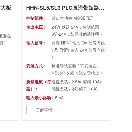
放大板
HHN-SL5/SL6 PLC直流带短路保护放大板
控制部件：
进口大功率 MOSEFET
输出电压：
24V( 默认 24V，控制范围
3V~24V，如需其他请注明 )
制范围在
 )
输入信号：
兼容 NPN( 输入 OV 信号有效
) 及 PNP( 输入 24V 信号有效
)
安装方式：
标准导轨安装 ( 可安装在
NS35/7.5 或 NS32 导槽上 )
负载电流（每
阻性负载≤ 2.5A( 瞬间 10A);
路）：
感性负载≤ 2A( 瞬间 10A)
输入最小驱动
≥ 5mA
电流 ：
了解详情
输入响应时
≥ 0.3ms
间：
机械寿命：
≥ 1 亿次