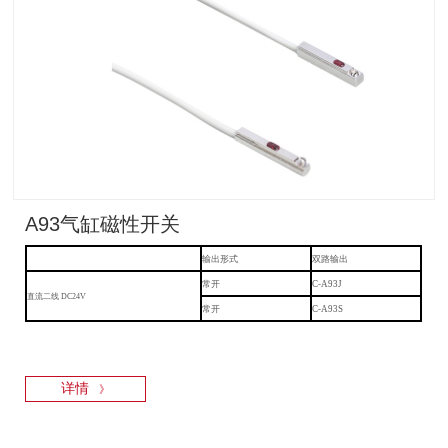
A93气缸磁性开关
输出形式
双路输出
常开
C-A93J
直流二线
DC24V
常开
C-A93S
详情
》