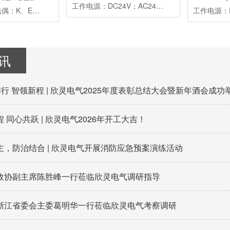
工作电源：DC24V；AC24V、AC220V、AC380V延时范围：0.01s~99h99m时分秒设置重复误差：≤1%工作模式：通电延时计时方式：正计时，数码管显示触点形式：两组延时带复位暂停功能触点容量：3AAC250V(阻性)外形尺寸：52×104×114mm开孔尺寸：45×77mm安装方式：面板式
测量信号：热电偶：K、E、J；热电阻：Pt100、Cu50控制方式：二位式继电器通断控制PID调节继电器通断控制；PID调节驱动SSR电压控制报警方式：一组报警继电器触点输出二组报警继电器触点输出工作电源：AC100~240V外形尺寸：96×96×78mm开孔尺寸：92×92mm附加功能：通讯功能、变送功能典型应用：用于挤塑机、回流焊机、鞋机等控温场合备注：多种传感器输入用户任意设定
讯
同行 智领新程 | 欣灵电气2025年度表彰总结大会暨新年酒会成功
 同心共跃 | 欣灵电气2026年开工大吉！
主，防治结合 | 欣灵电气开展消防应急预案演练活动
政协副主席陈胜峰一行莅临欣灵电气调研指导
浙江省委会主委葛明华一行莅临欣灵电气考察调研