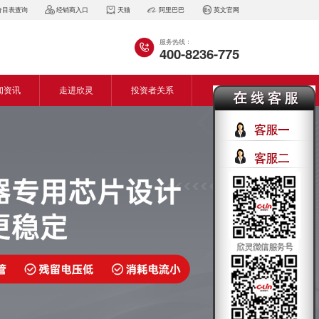
价目表查询
经销商入口
天猫
阿里巴巴
英文官网
服务热线：
400-8236-775
闻资讯
走进欣灵
投资者关系
闻动态
企业简介
会资讯
董事长致词
气百科
企业风采
见问答
专利证书
生产设备