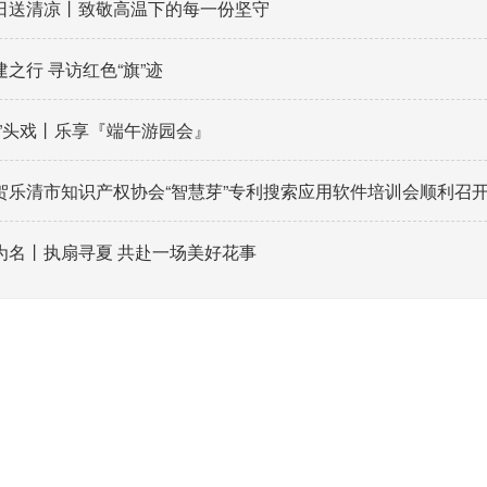
日送清凉丨致敬高温下的每一份坚守
之行 寻访红色“旗”迹
粽”头戏丨乐享『端午游园会』
贺乐清市知识产权协会“智慧芽”专利搜索应用软件培训会顺利召
为名丨执扇寻夏 共赴一场美好花事