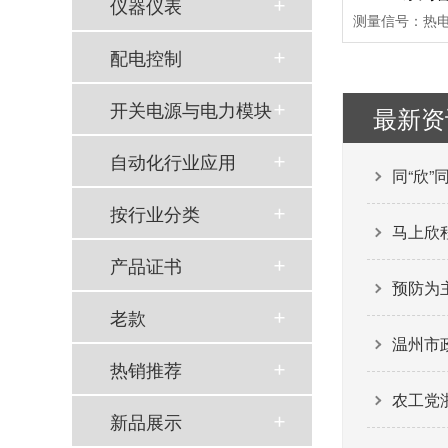
仪器仪表
配电控制
以母爱为名丨执扇寻夏 共赴一场美好花事
开关电源与电力模块
最新资
同“欣”同行 智领新程 | 欣灵电气2025年度表彰总结大会暨新年酒会成功举办！
自动化行业应用
同“欣”
马上欣程 同心共跃 | 欣灵电气2026年开工大吉！
按行业分类
预防为主，防治结合 | 欣灵电气开展消防应急预案演练活动
马上欣程
产品证书
温州市政协副主席陈胜峰一行莅临欣灵电气调研指导
预防为
老款
农工党浙江省委会主委葛明华一行莅临欣灵电气考察调研
温州市
热销推荐
工会夏日送清凉丨致敬高温下的每一份坚守
农工党
欣灵党建之行 寻访红色“旗”迹
新品展示