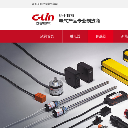
欢迎莅临欣灵电气官网！
始于1979
电气产品专业制造商
欣灵首页
继电器
传感器
新能
时间继电器
接近开关
新能
固体继电器
光电开关
新能
计数继电器
编码器
液位继电器
热电偶
电磁继电器及插座
热电阻