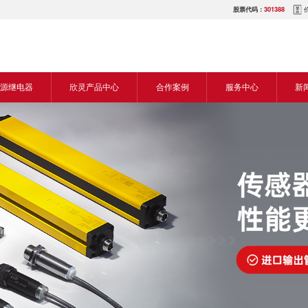
股票代码：
301388
源继电器
欣灵产品中心
合作案例
服务中心
新
源交流继电器
继电器
食品机械行业
营销网络
新
源直流继电器
传感器
机床行业
服务热线
展
电气传动与控制
塑料机械行业
电商平台
电
仪器仪表
建筑机械行业
下载中心
常
开关
包装机械行业
视频中心