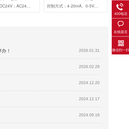
工作电源：DC24V；AC24V、AC220V、AC380V延时范围：0.99s、9.9s、99s、9.9m、99m、99h99.9s、999s、99.9m、999m、999h重复误差：≤1%工作模式：通电延时触点形式：两组延时触点触点容量：3AAC250V(阻性)外形尺寸：45×82×90mm开孔尺寸：56-2×Φ4.5mm安装方式：装置式或35mm导轨式
控制方式：4-20mA、0-5V、0-10V三种方式可选输出方式：相位输出，移相范围0-150°负载电压：三相440VAC（三相三线）负载电流：25A保护功能：快速熔断器报警功能：断相、超温，继电器输出(1A/250VAC)介质耐压：≥2000VAC显示功能：LED面板显示SCR输出百分比及工作状态指示安装方式：螺栓安装使用负载：定阻抗电热丝、IR远红外线、UV灯管等外型尺寸：150×130×175mm安装尺寸：80×116mm(4-M5)冷却方式：自然冷却
400电话
在线留言
微信扫一
举办！
2026.01.31
2026.02.28
2024.12.20
2024.12.17
2024.09.18