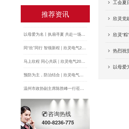
工会夏
欣灵“粽”头戏丨乐享『端午游园会』
推荐资讯
欣灵党建
热烈祝贺乐清市知识产权协会“智慧芽”专利搜索应用软件培训会顺利召开
以母爱为名丨执扇寻夏 共赴一场美好花事
欣灵“
同“欣”同行 智领新程 | 欣灵电气2025年度表彰总结大会暨新年酒会成功举办！
热烈祝
马上欣程 同心共跃 | 欣灵电气2026年开工大吉！
以母爱
预防为主，防治结合 | 欣灵电气开展消防应急预案演练活动
温州市政协副主席陈胜峰一行莅临欣灵电气调研指导
农工党浙江省委会主委葛明华一行莅临欣灵电气考察调研
咨询热线
400-8236-775