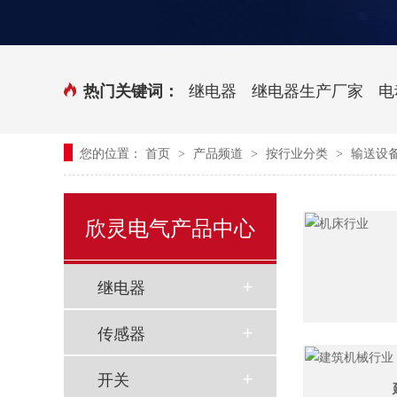
时控开关
传感器端子台
三相电力调整器系列
气缸式磁性开关
继电器
继电器生产厂家
电
热门关键词：
继电器模块系列
您的位置：
首页
产品频道
按行业分类
输送设
>
>
>
新能源继电器
欣灵电气产品中心
继电器
传感器
开关