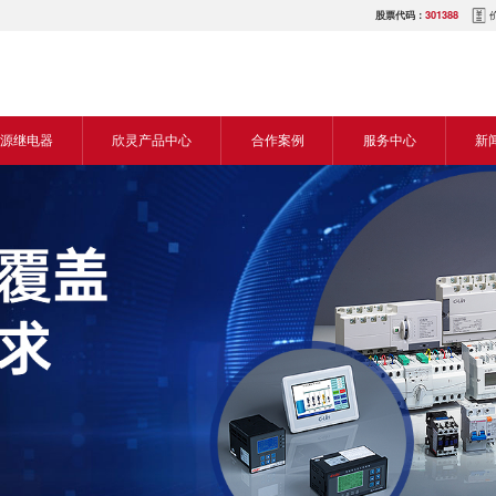
股票代码：
301388
源继电器
欣灵产品中心
合作案例
服务中心
新
源交流继电器
继电器
食品机械行业
营销网络
新
源直流继电器
传感器
机床行业
服务热线
展
电气传动与控制
塑料机械行业
电商平台
电
仪器仪表
建筑机械行业
下载中心
常
开关
包装机械行业
视频中心