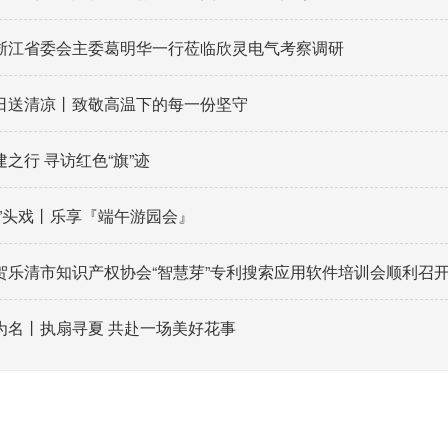
浙江省委会主委葛明华一行莅临欣灵电气考察调研
日送清凉丨致敬高温下的每一份坚守
之行 寻访红色“旗”迹
粽”头戏丨乐享『端午游园会』
贺乐清市知识产权协会“智慧芽”专利搜索应用软件培训会顺利召
为名丨执扇寻夏 共赴一场美好花事