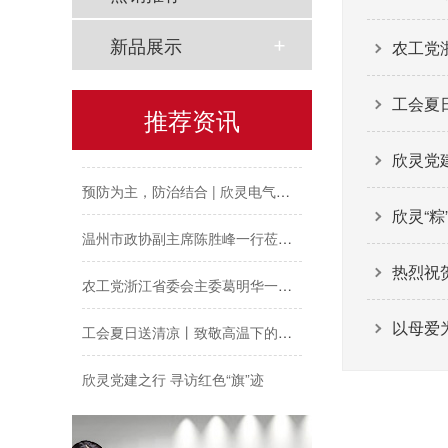
以母爱为名丨执扇寻夏 共赴一场美好花事
新品展示
农工党
同“欣”同行 智领新程 | 欣灵电气2025年度表彰总结大会暨新年酒会成功举办！
工会夏
推荐资讯
马上欣程 同心共跃 | 欣灵电气2026年开工大吉！
欣灵党建
预防为主，防治结合 | 欣灵电气开展消防应急预案演练活动
欣灵“
温州市政协副主席陈胜峰一行莅临欣灵电气调研指导
热烈祝
农工党浙江省委会主委葛明华一行莅临欣灵电气考察调研
工会夏日送清凉丨致敬高温下的每一份坚守
以母爱
欣灵党建之行 寻访红色“旗”迹
欣灵“粽”头戏丨乐享『端午游园会』