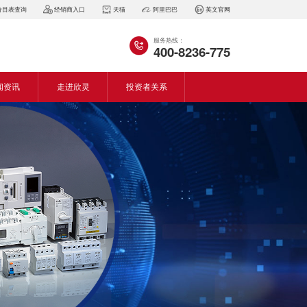
价目表查询
经销商入口
天猫
阿里巴巴
英文官网
服务热线：
400-8236-775
闻资讯
走进欣灵
投资者关系
闻动态
企业简介
会资讯
董事长致词
气百科
企业风采
见问答
专利证书
生产设备