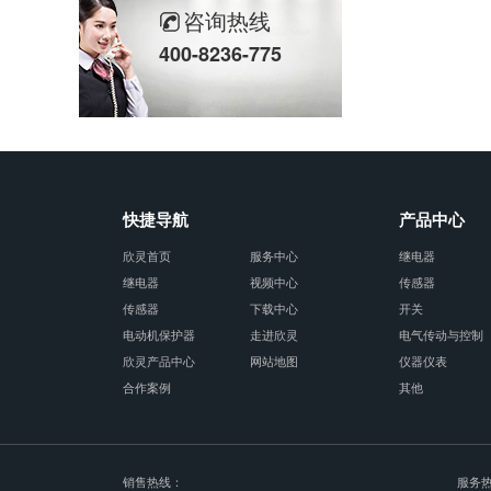
咨询热线
热烈祝贺乐清市知识产权协会“智慧芽”专利搜索应用软件培训会顺利召开
400-8236-775
以母爱为名丨执扇寻夏 共赴一场美好花事
同“欣”同行 智领新程 | 欣灵电气2025年度表彰总结大会暨新年酒会成功举办！
马上欣程 同心共跃 | 欣灵电气2026年开工大吉！
快捷导航
产品中心
预防为主，防治结合 | 欣灵电气开展消防应急预案演练活动
欣灵首页
服务中心
继电器
温州市政协副主席陈胜峰一行莅临欣灵电气调研指导
继电器
视频中心
传感器
传感器
下载中心
开关
农工党浙江省委会主委葛明华一行莅临欣灵电气考察调研
电动机保护器
走进欣灵
电气传动与控制
欣灵产品中心
网站地图
仪器仪表
合作案例
其他
销售热线：
服务