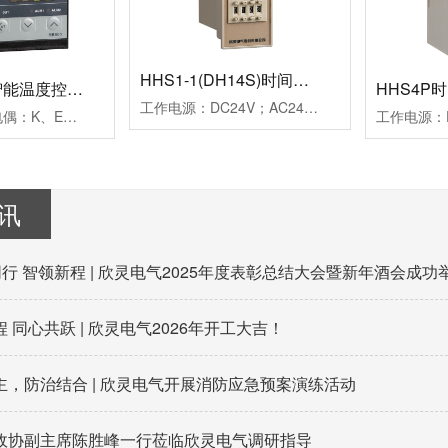
HHS1-1(DH14S)时间继电器
HB901系列智能温度控制仪
HHS4P
工作电源：DC24V；AC24V、AC220V、AC380V延时范围：0.01s~99h99m时分秒设置重复误差：≤1%工作模式：通电延时计时方式：正计时，数码管显示触点形式：两组延时带复位暂停功能触点容量：3AAC250V(阻性)外形尺寸：52×104×114mm开孔尺寸：45×77mm安装方式：面板式
测量信号：热电偶：K、E、J；热电阻：Pt100、Cu50控制方式：二位式继电器通断控制PID调节继电器通断控制；PID调节驱动SSR电压控制报警方式：一组报警继电器触点输出二组报警继电器触点输出工作电源：AC100~240V外形尺寸：96×96×78mm开孔尺寸：92×92mm附加功能：通讯功能、变送功能典型应用：用于挤塑机、回流焊机、鞋机等控温场合备注：多种传感器输入用户任意设定
讯
同行 智领新程 | 欣灵电气2025年度表彰总结大会暨新年酒会成功
 同心共跃 | 欣灵电气2026年开工大吉！
主，防治结合 | 欣灵电气开展消防应急预案演练活动
政协副主席陈胜峰一行莅临欣灵电气调研指导