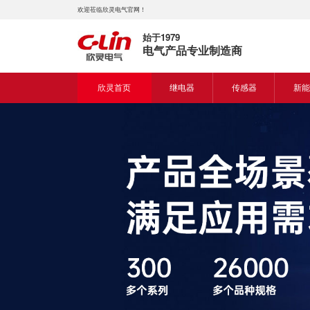
欢迎莅临欣灵电气官网！
始于1979
电气产品专业制造商
欣灵首页
继电器
传感器
新能
时间继电器
接近开关
新能
固体继电器
光电开关
新能
计数继电器
编码器
液位继电器
热电偶
电磁继电器及插座
热电阻