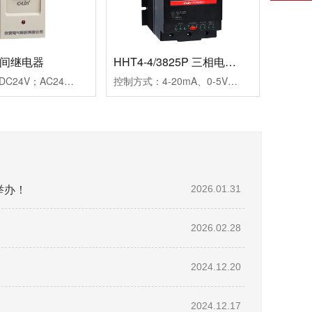
时间继电器
HHT4-4/3825P 三相电力调整器
工作电源：DC24V；AC24V、AC220V、AC380V延时范围：0.99s、9.9s、99s、9.9m、99m、99h99.9s、999s、99.9m、999m、999h重复误差：≤1%工作模式：通电延时触点形式：两组延时触点触点容量：3AAC250V(阻性)外形尺寸：45×82×90mm开孔尺寸：56-2×Φ4.5mm安装方式：装置式或35mm导轨式
控制方式：4-20mA、0-5V、0-10V三种方式可选输出方式：相位输出，移相范围0-150°负载电压：三相440VAC（三相三线）负载电流：25A保护功能：快速熔断器报警功能：断相、超温，继电器输出(1A/250VAC)介质耐压：≥2000VAC显示功能：LED面板显示SCR输出百分比及工作状态指示安装方式：螺栓安装使用负载：定阻抗电热丝、IR远红外线、UV灯管等外型尺寸：150×130×175mm安装尺寸：80×116mm(4-M5)冷却方式：自然冷却
举办！
2026.01.31
2026.02.28
2024.12.20
2024.12.17