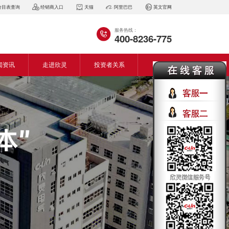
价目表查询
经销商入口
天猫
阿里巴巴
英文官网
服务热线：
400-8236-775
闻资讯
走进欣灵
投资者关系
闻动态
企业简介
会资讯
董事长致词
气百科
企业风采
见问答
专利证书
生产设备