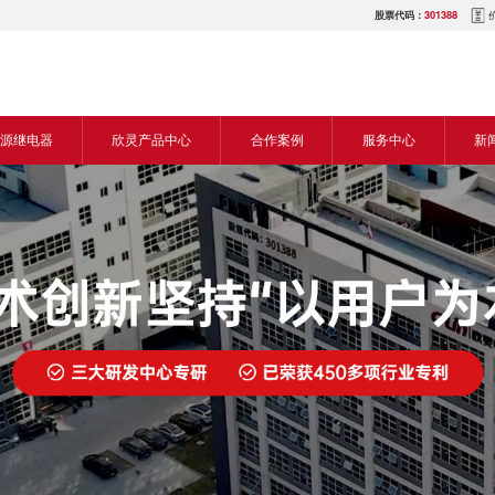
股票代码：
301388
源继电器
欣灵产品中心
合作案例
服务中心
新
源交流继电器
继电器
食品机械行业
营销网络
新
源直流继电器
传感器
机床行业
服务热线
展
电气传动与控制
塑料机械行业
电商平台
电
仪器仪表
建筑机械行业
下载中心
常
开关
包装机械行业
视频中心