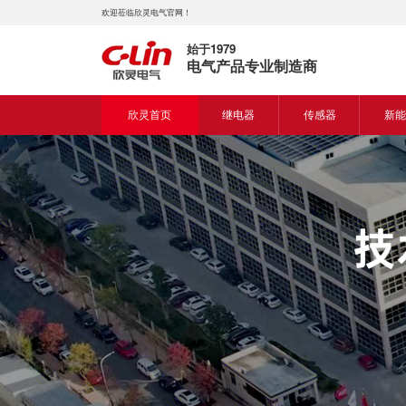
欢迎莅临欣灵电气官网！
始于1979
电气产品专业制造商
欣灵首页
继电器
传感器
新能
时间继电器
接近开关
新能
固体继电器
光电开关
新能
计数继电器
编码器
液位继电器
热电偶
电磁继电器及插座
热电阻