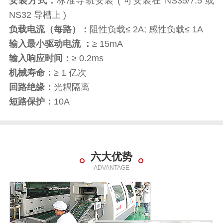
安装方式：
标准导轨安装 ( 可安装在 NS35/7.5 或
NS32 导槽上 )
负载电流（每路）：
阻性负载≤ 2A; 感性负载≤ 1A
输入最小驱动电流 ：
≥ 15mA
输入响应时间：
≥ 0.2ms
机械寿命：
≥ 1 亿次
回路绝缘：
光耦隔离
短路保护：
10A
六大优势
ADVANTAGE