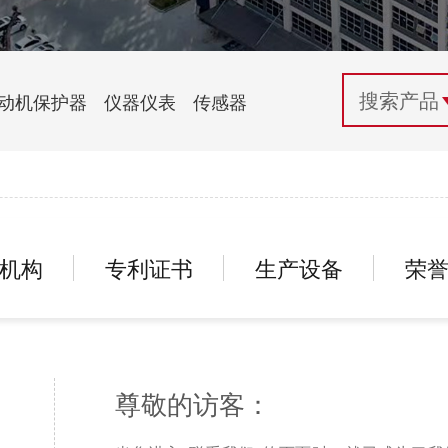
配电控制
纺织机械行业
电气百科
开关电源与电力模块
木工机械行业
常见问题
动机保护器
仪器仪表
传感器
自动化行业应用
化工机械行业
技术支持
投诉与建议
机构
专利证书
生产设备
荣
尊敬的访客：