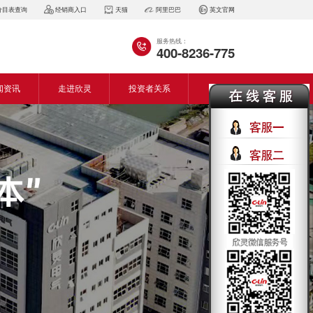
价目表查询
经销商入口
天猫
阿里巴巴
英文官网
服务热线：
400-8236-775
闻资讯
走进欣灵
投资者关系
闻动态
企业简介
会资讯
董事长致词
气百科
企业风采
见问答
专利证书
生产设备