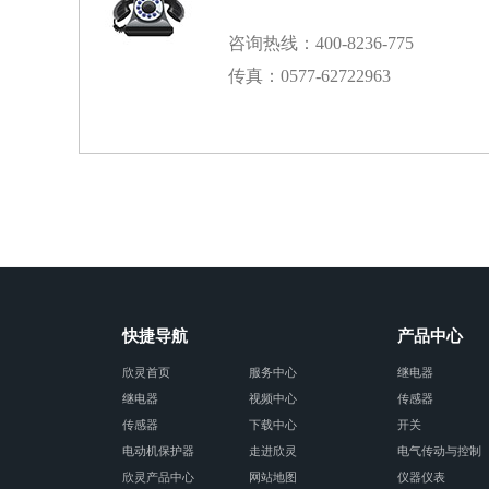
咨询热线：400-8236-775
传真：0577-62722963
快捷导航
产品中心
欣灵首页
服务中心
继电器
继电器
视频中心
传感器
传感器
下载中心
开关
电动机保护器
走进欣灵
电气传动与控制
欣灵产品中心
网站地图
仪器仪表