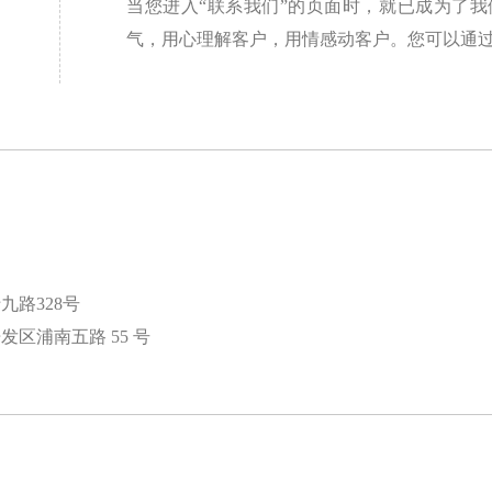
当您进入“联系我们”的页面时，就已成为了
气，用心理解客户，用情感动客户。您可以通
司
路328号
区浦南五路 55 号