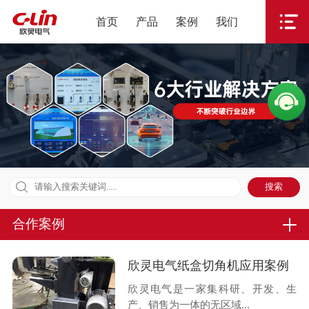
首页
产品
案例
我们
合作案例
欣灵电气纸盒切角机应用案例
欣灵电气是一家集科研、开发、生
产、销售为一体的无区域...