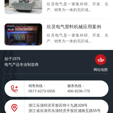
欣灵电气是一家集科研、开发、生
产、销售为一体的无区域...
欣灵电气塑料机械应用案例
欣灵电气是一家集科研、开发、生
产、销售为一体的无区域...
始于1979
电气产品专业制造商
网站地图
销售热线：
服务热线：
0577-6273-5555
400-8236-775
浙江乐清经济开发区纬十九路328号
浙江省乐清市乐清经济开发区浦南五路55号