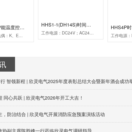
HHS1-1(DH14S)时间继电器
HB901系列智能温度控制仪
HHS4P
工作电源：DC24V；AC24V、AC220V、AC380V延时范围：0.01s~99h99m时分秒设置重复误差：≤1%工作模式：通电延时计时方式：正计时，数码管显示触点形式：两组延时带复位暂停功能触点容量：3AAC250V(阻性)外形尺寸：52×104×114mm开孔尺寸：45×77mm安装方式：面板式
测量信号：热电偶：K、E、J；热电阻：Pt100、Cu50控制方式：二位式继电器通断控制PID调节继电器通断控制；PID调节驱动SSR电压控制报警方式：一组报警继电器触点输出二组报警继电器触点输出工作电源：AC100~240V外形尺寸：96×96×78mm开孔尺寸：92×92mm附加功能：通讯功能、变送功能典型应用：用于挤塑机、回流焊机、鞋机等控温场合备注：多种传感器输入用户任意设定
讯
同行 智领新程 | 欣灵电气2025年度表彰总结大会暨新年酒会成功
 同心共跃 | 欣灵电气2026年开工大吉！
主，防治结合 | 欣灵电气开展消防应急预案演练活动
政协副主席陈胜峰一行莅临欣灵电气调研指导