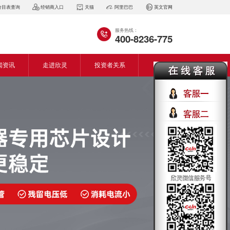
价目表查询
经销商入口
天猫
阿里巴巴
英文官网
服务热线：
400-8236-775
闻资讯
走进欣灵
投资者关系
闻动态
企业简介
会资讯
董事长致词
气百科
企业风采
见问答
专利证书
生产设备