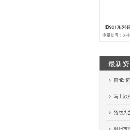
最新资
同“欣”
马上欣程
预防为
温州市