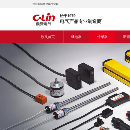
欢迎莅临欣灵电气官网！
始于1979
电气产品专业制造商
欣灵首页
继电器
传感器
新能
时间继电器
接近开关
新能
固体继电器
光电开关
新能
计数继电器
编码器
液位继电器
热电偶
电磁继电器及插座
热电阻