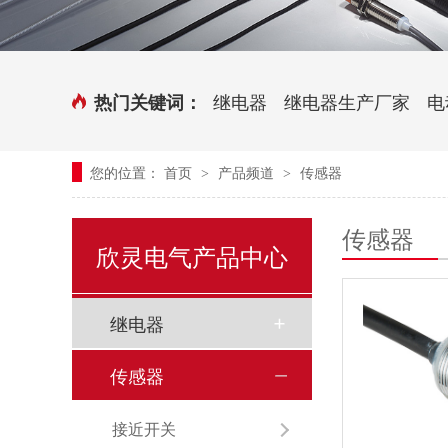
时控开关
传感器端子台
三相电力调整器系列
气缸式磁性开关
继电器
继电器生产厂家
电
热门关键词：
继电器模块系列
您的位置：
首页
产品频道
传感器
>
>
新能源继电器
传感器
欣灵电气产品中心
继电器
传感器
接近开关