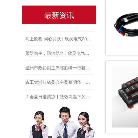
以母爱为名丨执扇寻夏 共赴一场美好花事
最新资讯
同“欣”同行 智领新程 | 欣灵电气2025年度表彰总结大会暨新年酒会成功举办！
马上欣程 同心共跃 | 欣灵电气2026年开工大吉！
预防为主，防治结合 | 欣灵电气开展消防应急预案演练活动
温州市政协副主席陈胜峰一行莅临欣灵电气调研指导
农工党浙江省委会主委葛明华一行莅临欣灵电气考察调研
工会夏日送清凉丨致敬高温下的每一份坚守
欣灵党建之行 寻访红色“旗”迹
欣灵“粽”头戏丨乐享『端午游园会』
热烈祝贺乐清市知识产权协会“智慧芽”专利搜索应用软件培训会顺利召开