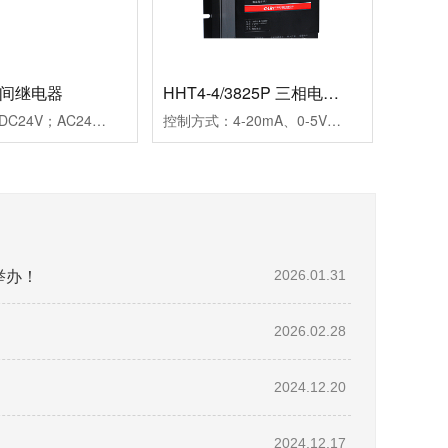
时间继电器
HHT4-4/3825P 三相电力调整器
工作电源：DC24V；AC24V、AC220V、AC380V延时范围：0.99s、9.9s、99s、9.9m、99m、99h99.9s、999s、99.9m、999m、999h重复误差：≤1%工作模式：通电延时触点形式：两组延时触点触点容量：3AAC250V(阻性)外形尺寸：45×82×90mm开孔尺寸：56-2×Φ4.5mm安装方式：装置式或35mm导轨式
控制方式：4-20mA、0-5V、0-10V三种方式可选输出方式：相位输出，移相范围0-150°负载电压：三相440VAC（三相三线）负载电流：25A保护功能：快速熔断器报警功能：断相、超温，继电器输出(1A/250VAC)介质耐压：≥2000VAC显示功能：LED面板显示SCR输出百分比及工作状态指示安装方式：螺栓安装使用负载：定阻抗电热丝、IR远红外线、UV灯管等外型尺寸：150×130×175mm安装尺寸：80×116mm(4-M5)冷却方式：自然冷却
举办！
2026.01.31
2026.02.28
2024.12.20
2024.12.17