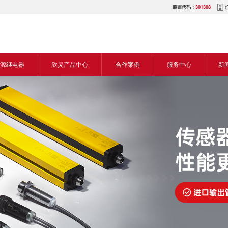
股票代码：
301388
源继电器
欣灵产品中心
合作案例
服务中心
新
源交流继电器
继电器
食品机械行业
营销网络
新
源直流继电器
传感器
机床行业
服务热线
展
电气传动与控制
塑料机械行业
电商平台
电
仪器仪表
建筑机械行业
下载中心
常
开关
包装机械行业
视频中心