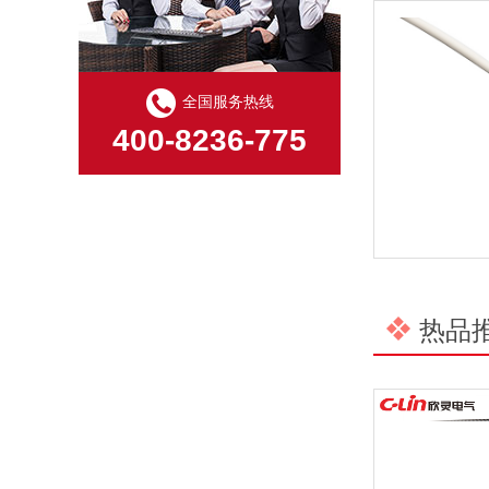
以母爱为名丨执扇寻夏 共赴一场美好花事
同“欣”同行 智领新程 | 欣灵电气2025年度表彰总结大会暨新年酒会成功举办！
全国服务热线
400-8236-775
马上欣程 同心共跃 | 欣灵电气2026年开工大吉！
预防为主，防治结合 | 欣灵电气开展消防应急预案演练活动
温州市政协副主席陈胜峰一行莅临欣灵电气调研指导
农工党浙江省委会主委葛明华一行莅临欣灵电气考察调研
热品