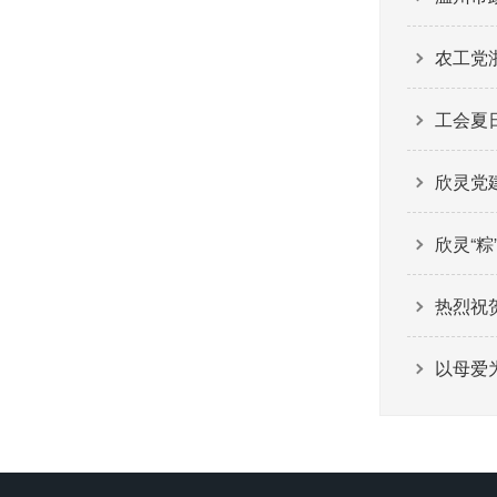
农工党
工会夏
欣灵党建
欣灵“
热烈祝
以母爱