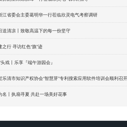
浙江省委会主委葛明华一行莅临欣灵电气考察调研
日送清凉丨致敬高温下的每一份坚守
之行 寻访红色“旗”迹
粽”头戏丨乐享『端午游园会』
贺乐清市知识产权协会“智慧芽”专利搜索应用软件培训会顺利召
为名丨执扇寻夏 共赴一场美好花事