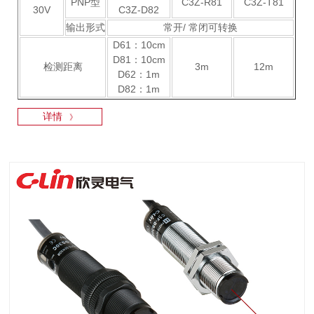
PNP型
C3Z-R81
C3Z-T81
30V
C3Z-D82
输出形式
常开/ 常闭可转换
D61：10cm
D81：10cm
检测距离
3m
12m
D62：1m
D82：1m
详情
》