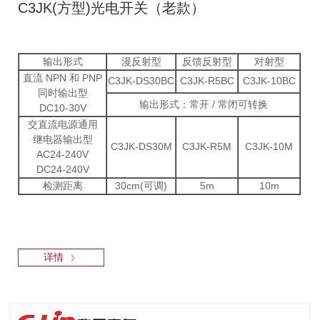
C3JK(方型)光电开关（老款）
输出形式
漫反射型
反馈反射型
对射型
直流 NPN 和 PNP
C3JK-DS30BC
C3JK-R5BC
C3JK-10BC
同时输出型
输出形式：常开 / 常闭可转换
DC10-30V
交直流电源通用
继电器输出型
C3JK-DS30M
C3JK-R5M
C3JK-10M
AC24-240V
DC24-240V
检测距离
30cm(可调)
5m
10m
详情
》