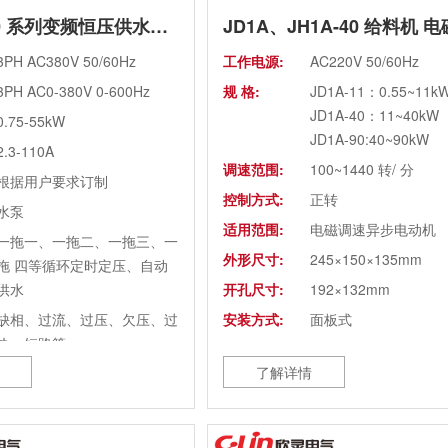
XLP3-5000 系列变频恒压供水控制箱（老款）
3PH AC380V 50/60Hz
工作电源:
AC220V 50/60Hz
3PH AC0-380V 0-600Hz
规 格:
JD1A-11：0.55~11k
JD1A-40：11~40kW
0.75-55kW
JD1A-90:40~90kW
2.3-110A
调速范围:
100~1440 转/ 分
根据用户要求订制
控制方式:
正转
水泵
适用范围:
电磁调速异步电动机
一拖一、一拖二、一拖三、一
外形尺寸:
245×150×135mm
拖 四等循环定时定压、自动
供水
开孔尺寸:
192×132mm
缺相、过流、过压、欠压、过
安装方式:
面板式
热、短路等
了解详情
IP20
强制风冷
XL-21 动力柜、非标箱可订制