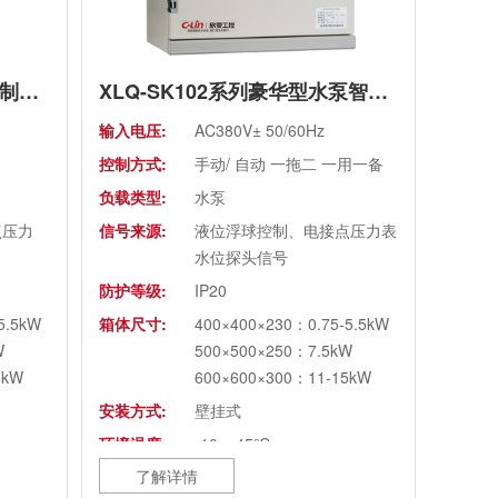
XLQ-SK101系列水泵智能控制箱（老款）
XLQ-SK102系列豪华型水泵智能控制箱（老款）
输入电压:
AC380V± 50/60Hz
控制方式:
手动/ 自动 一拖二 一用一备
负载类型:
水泵
点压力
信号来源:
液位浮球控制、电接点压力表
水位探头信号
防护等级:
IP20
5.5kW
箱体尺寸:
400×400×230：0.75-5.5kW
W
500×500×250：7.5kW
5kW
600×600×300：11-15kW
安装方式:
壁挂式
环境温度:
-10~+45℃
了解详情
凝结
环境湿度:
20~90%RH，无水珠凝结