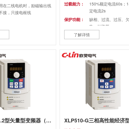
过载能力：
150%额定电流60s；1
用在二线电机时，励磁输出线
定电流2s
不接，只接电枢线
保护功能：
缺相、过流、过压、
热、短路等
了解详情
外形尺寸：
132×68×128mm
安装尺寸：
120×56mm(2-M5及
35mm导轨)
冷却方式：
强制风冷
使用场所：
海拔高度≤1000米，
需降额使用，室内无
体、液体等
XLP6000-2.2型矢量型变频器（老款）