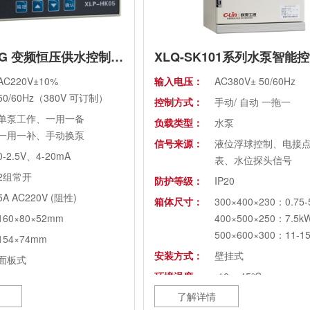
XLP-HK05G 变频恒压供水控制器(老款）
AC220V±10%
输入电压：
AC380V± 50/60Hz
50/60Hz（380V 可订制）
控制方式：
手动/ 自动 一拖一
单泵工作、一用一备
负载类型：
水泵
一用一补、手动换泵
信号来源：
液位浮球控制、电接
0-2.5V、4-20mA
表、水位探头信号
2组常开
防护等级：
IP20
5A AC220V (阻性)
箱体尺寸：
300×400×230：0.75-
160×80×52mm
400×500×250：7.5k
500×600×300：11-1
154×74mm
安装方式：
壁挂式
面板式
环境温度：
-10~+45℃
了解详情
环境湿度：
20~90%RH，无水珠