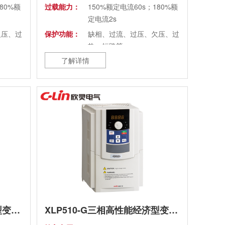
80%额
过载能力：
150%额定电流60s；180%额
定电流2s
欠压、过
保护功能：
缺相、过流、过压、欠压、过
热、短路等
了解详情
外形尺寸：
132×68×128mm
标准
安装尺寸：
120×56mm(2-M5及标准
35mm导轨)
冷却方式：
强制风冷
超过高度
使用场所：
海拔高度≤1000米，超过高度
腐蚀性气
需降额使用，室内无腐蚀性气
体、液体等
XLP510-G三相高性能经济型变频器(老款)
XLP510-G三相高性能经济型变频器(老款)