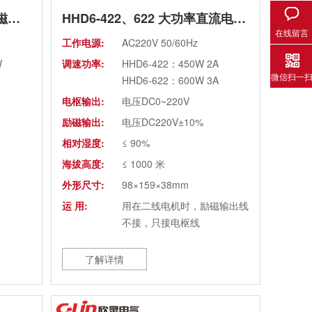
JD1A、JH1A-40 给料机 电磁调速电动机控制器（老款）
HHD6-422、622 大功率直流电机调速器(老款)
在线留言
工作电源:
AC220V 50/60Hz
W
调速功率:
HHD6-422：450W 2A
微信扫一
HHD6-622：600W 3A
电枢输出:
电压DC0~220V
励磁输出:
电压DC220V±10%
相对湿度:
≤ 90%
海拔高度:
≤ 1000 米
外形尺寸:
98×159×38mm
运 用:
用在二线电机时，励磁输出线
不接，只接电枢线
了解详情