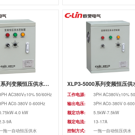
使用场所：
海拔高度超过1000米
使用, 室内无腐蚀性气
体等
XLP3-5000系列变频恒压供水控制柜(箱)（老款）
3PH AC380V±10% 50/60Hz
工作电源:
3PH AC380V±10% 50
3PH AC0-380V 0-600Hz
输出电压:
3PH AC0-380V 0-60
0.75kW-4.0 kW
额定功率:
5.5kW-7.5kW
2.3-9A
额定电流:
13-17A
一拖一自动恒压供水
控制方式:
一拖一自动恒压供水