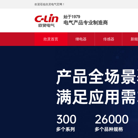
欢迎莅临欣灵电气官网！
始于1979
电气产品专业制造商
欣灵首页
继电器
传感器
新能
时间继电器
接近开关
新能
固体继电器
光电开关
新能
计数继电器
编码器
液位继电器
热电偶
电磁继电器及插座
热电阻