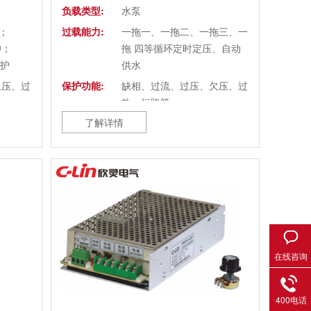
负载类型:
水泵
钟；
过载能力:
一拖一、一拖二、一拖三、一
钟；
拖 四等循环定时定压、自动
保护
供水
欠压、过
保护功能:
缺相、过流、过压、欠压、过
热、短路等
了解详情
防护等级:
IP20
冷却方式:
强制风冷
环境温度:
-10~+45℃
环境湿度:
20~90%RH，无水珠凝结
凝结
使用场所:
海拔高度超过1000 米需降额
使 用, 室内无腐蚀性气体、液
 降额
体等
体, 易
在线咨询
气, 滴
400电话