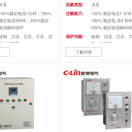
水泵
负载类型:
水泵
150%额定电流1分钟；180%
过载能力:
150% 额定电流1 分
额定电流5秒钟；200%额定
180% 额定电 流5 秒
电流瞬间保护
200% 额定电流瞬间
缺相、过流、过压、欠压、过
保护功能:
缺相、过流、过压、
热、短路等
热、短路等
了解详情
IP20
防护等级:
IP20
400×300×230mm
外形尺寸:
500×400×250mm
强制风冷
冷却方式:
强制风冷
-10~+45℃
环境温度:
-10~+45℃
20~90%RH，无水珠凝结
环境湿度:
20~90%RH，无水珠
海拔高度超过1000 米, 降额
使用场所:
海拔高度超过1000 米,
使用, 无尘埃, 腐蚀性 气体, 易
使用, 无尘埃, 腐蚀性气
燃易爆气体, 油雾, 水蒸气, 滴
燃易爆气体, 油雾, 水蒸
水或盐分
水或盐分