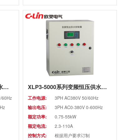
需降额
使用场所:
海拔高度超过1000 米需降额
体、液
使用, 室内无腐蚀性气体、液
体等
XLP3-5000系列变频恒压供水控制柜(箱)（老款）
XLP3-5000系列变频恒压供水控制箱（老款）
/60Hz
工作电源:
3PH AC380V 50/60Hz
0Hz
输出电压:
3PH AC0-380V 0-600Hz
额定功率:
0.75-55kW
额定电流:
2.3-110A
控制方式:
根据用户要求订制