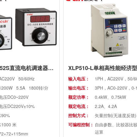
壁挂式及立柜式
海拔高度超过1000 米需降额
使 用, 室内无腐蚀性气体、液
体等
DC-52/DC-52S直流电机调速器(老款）
AC220V 50/60Hz
输入电压：
1PH，AC220V，50/6
1200W 5.5A 1800转/分
输出电压：
3PH，AC0-220V，0-
电压DC0~220V
额定功率：
0.4kW、0.75kW
电压DC220V±10%
额定电流：
2.2A、4.2A
≤90%
控制方式：
矢量控制(无速度反馈)、
≤1000 米
可编程控制：
自由参数、比较器比
运算
72×72×115mm