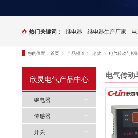
时控开关
传感器端子台
三相电力调整器系列
气缸式磁性开关
继电器
继电器生产厂家
电
热门关键词：
继电器模块系列
您的位置：
首页
产品频道
老款
电气传动与控
>
>
>
新能源继电器
电气传动
欣灵电气产品中心
继电器
传感器
开关