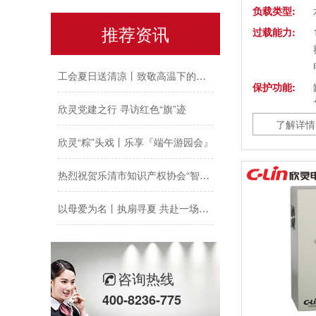
负载类型:
推荐资讯
农工党浙江省委会主委葛明华一行莅临欣灵电气考察调研
过载能力:
工会夏日送清凉丨致敬高温下的每一份坚守
保护功能:
欣灵党建之行 寻访红色“旗”迹
了解详情
防护等级:
欣灵“粽”头戏丨乐享『端午游园会』
外形尺寸:
热烈祝贺乐清市知识产权协会“智慧芽”专利搜索应用软件培训会顺利召开
冷却方式:
环境温度:
以母爱为名丨执扇寻夏 共赴一场美好花事
环境湿度:
同“欣”同行 智领新程 | 欣灵电气2025年度表彰总结大会暨新年酒会成功举办！
使用场所:
马上欣程 同心共跃 | 欣灵电气2026年开工大吉！
咨询热线
预防为主，防治结合 | 欣灵电气开展消防应急预案演练活动
400-8236-775