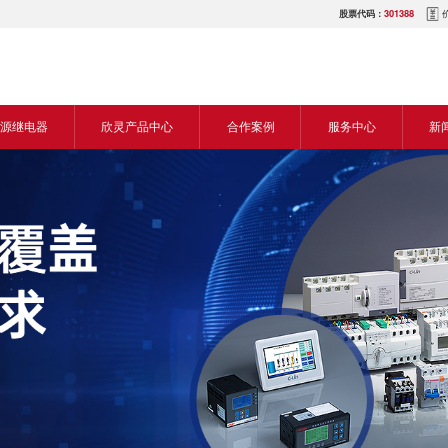
股票代码：
301388
源继电器
欣灵产品中心
合作案例
服务中心
新
源交流继电器
继电器
食品机械行业
营销网络
新
源直流继电器
传感器
机床行业
服务热线
展
电气传动与控制
塑料机械行业
电商平台
电
仪器仪表
建筑机械行业
下载中心
常
开关
包装机械行业
视频中心