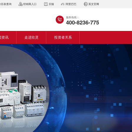
价目表查询
经销商入口
天猫
阿里巴巴
英文官网
服务热线：
400-8236-775
闻资讯
走进欣灵
投资者关系
闻动态
企业简介
会资讯
董事长致词
气百科
企业风采
见问答
专利证书
生产设备