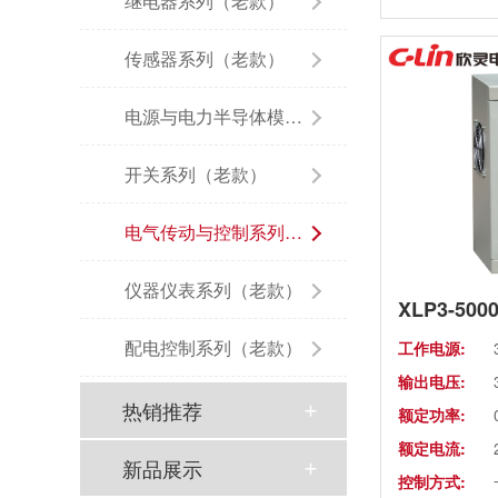
继电器系列（老款）
传感器系列（老款）
电源与电力半导体模块（老款）
开关系列（老款）
电气传动与控制系列（老款）
以母爱为名丨执扇寻夏 共赴一场美好花事
仪器仪表系列（老款）
同“欣”同行 智领新程 | 欣灵电气2025年度表彰总结大会暨新年酒会成功举办！
配电控制系列（老款）
工作电源:
输出电压:
马上欣程 同心共跃 | 欣灵电气2026年开工大吉！
热销推荐
额定功率:
预防为主，防治结合 | 欣灵电气开展消防应急预案演练活动
额定电流:
新品展示
控制方式:
温州市政协副主席陈胜峰一行莅临欣灵电气调研指导