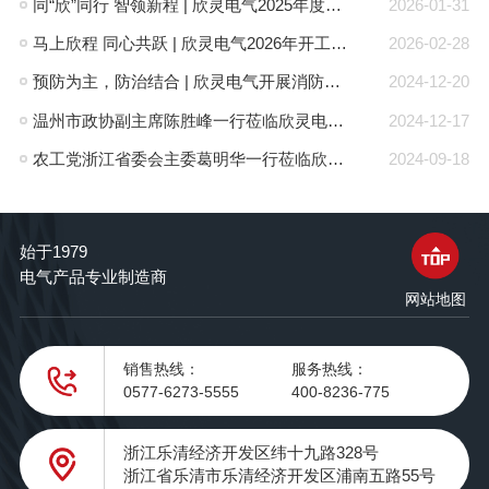
同“欣”同行 智领新程 | 欣灵电气2025年度表彰总结大会暨新年酒会成功举办！
2026-01-31
马上欣程 同心共跃 | 欣灵电气2026年开工大吉！
2026-02-28
预防为主，防治结合 | 欣灵电气开展消防应急预案演练活动
2024-12-20
温州市政协副主席陈胜峰一行莅临欣灵电气调研指导
2024-12-17
农工党浙江省委会主委葛明华一行莅临欣灵电气考察调研
2024-09-18
始于1979
电气产品专业制造商
网站地图
销售热线：
服务热线：
0577-6273-5555
400-8236-775
浙江乐清经济开发区纬十九路328号
浙江省乐清市乐清经济开发区浦南五路55号