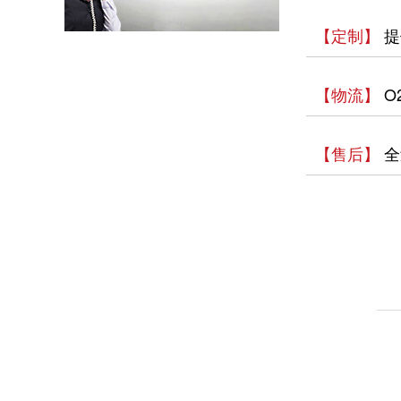
以母爱为名丨执扇寻夏 共赴一场美好花事
【定制】
提
同“欣”同行 智领新程 | 欣灵电气2025年度表彰总结大会暨新年酒会成功举办！
【物流】
O
马上欣程 同心共跃 | 欣灵电气2026年开工大吉！
【售后】
全
预防为主，防治结合 | 欣灵电气开展消防应急预案演练活动
温州市政协副主席陈胜峰一行莅临欣灵电气调研指导
农工党浙江省委会主委葛明华一行莅临欣灵电气考察调研