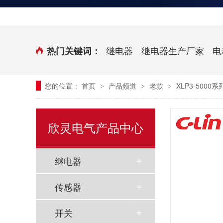
时控开关
传感器端子台
三相电力调整器系列
气缸式磁性开关
继电器
继电器生产厂家
电
热门关键词：
继电器模块系列
您的位置：
首页
产品频道
老款
XLP3-500
>
>
>
新能源继电器
欣灵电气产品中心
继电器
传感器
开关