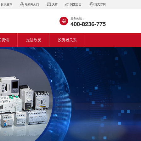
价目表查询
经销商入口
天猫
阿里巴巴
英文官网
服务热线：
400-8236-775
闻资讯
走进欣灵
投资者关系
闻动态
企业简介
会资讯
董事长致词
气百科
企业风采
见问答
专利证书
生产设备