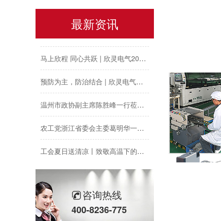
以母爱为名丨执扇寻夏 共赴一场美好花事
最新资讯
同“欣”同行 智领新程 | 欣灵电气2025年度表彰总结大会暨新年酒会成功举办！
马上欣程 同心共跃 | 欣灵电气2026年开工大吉！
预防为主，防治结合 | 欣灵电气开展消防应急预案演练活动
温州市政协副主席陈胜峰一行莅临欣灵电气调研指导
农工党浙江省委会主委葛明华一行莅临欣灵电气考察调研
工会夏日送清凉丨致敬高温下的每一份坚守
欣灵党建之行 寻访红色“旗”迹
欣灵“粽”头戏丨乐享『端午游园会』
咨询热线
400-8236-775
热烈祝贺乐清市知识产权协会“智慧芽”专利搜索应用软件培训会顺利召开