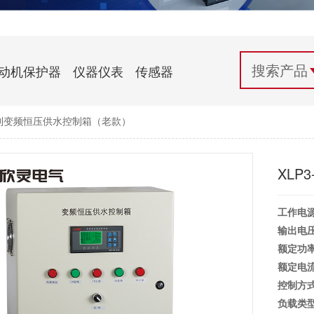
配电控制
纺织机械行业
电气百科
开关电源与电力模块
木工机械行业
常见问题
动机保护器
仪器仪表
传感器
自动化行业应用
化工机械行业
技术支持
0系列变频恒压供水控制箱（老款）
投诉与建议
XLP
工作电源
输出电压
额定功率
额定电流
控制方式
负载类型