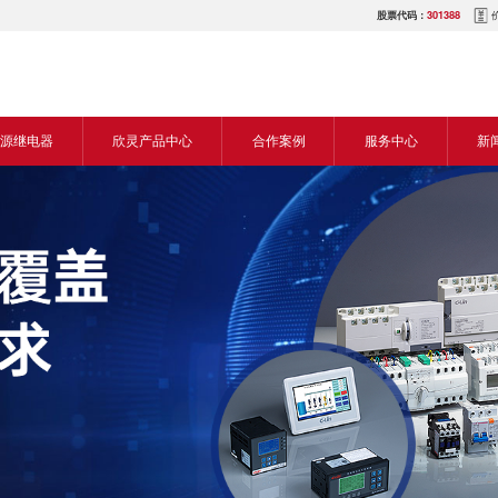
股票代码：
301388
源继电器
欣灵产品中心
合作案例
服务中心
新
源交流继电器
继电器
食品机械行业
营销网络
新
源直流继电器
传感器
机床行业
服务热线
展
电气传动与控制
塑料机械行业
电商平台
电
仪器仪表
建筑机械行业
下载中心
常
开关
包装机械行业
视频中心