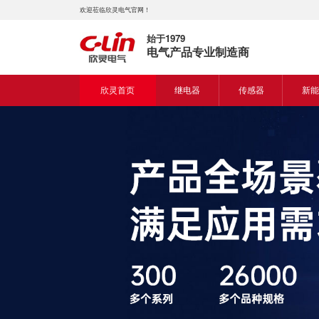
欢迎莅临欣灵电气官网！
始于1979
电气产品专业制造商
欣灵首页
继电器
传感器
新能
时间继电器
接近开关
新能
固体继电器
光电开关
新能
计数继电器
编码器
液位继电器
热电偶
电磁继电器及插座
热电阻