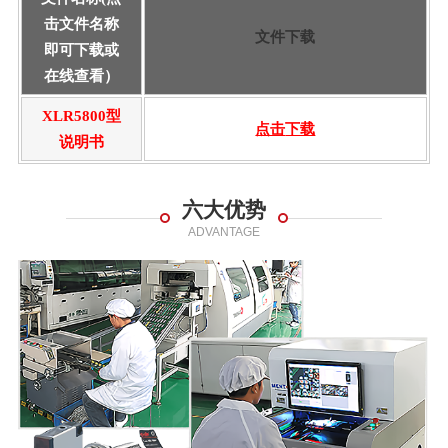
击文件名称
文件下载
即可下载或
在线查看）
XLR5800型
点击
下载
说明书
六大优势
ADVANTAGE