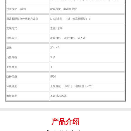
过载保护（延时）
配电保护、电动机保护
额定极限短路分断能力级别
L（标准型）；M（较高分断型）；
安装方式
垂直/ 水平
接线方式
板前接线 、板后接线、插入式
极数
3P、4P
污染等级
3 级
安装类别
Ⅲ
防护等级
IP20
环境温度
上限温度：+40℃； 下限温度：-5℃；
海拔高度
不超过2000米
产品介绍