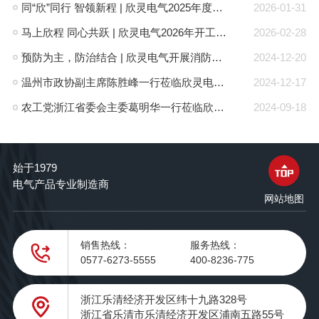
同“欣”同行 智领新程 | 欣灵电气2025年度表彰总结大会暨新年酒会成功举办！
2026-01-31
马上欣程 同心共跃 | 欣灵电气2026年开工大吉！
2026-02-28
预防为主，防治结合 | 欣灵电气开展消防应急预案演练活动
2024-12-20
温州市政协副主席陈胜峰一行莅临欣灵电气调研指导
2024-12-17
农工党浙江省委会主委葛明华一行莅临欣灵电气考察调研
2024-09-18
始于1979
电气产品专业制造商
网站地图
销售热线：
服务热线：
0577-6273-5555
400-8236-775
浙江乐清经济开发区纬十九路328号
浙江省乐清市乐清经济开发区浦南五路55号