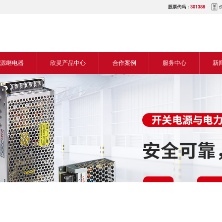
股票代码：
301388
源继电器
欣灵产品中心
合作案例
服务中心
新
源交流继电器
继电器
食品机械行业
营销网络
新
源直流继电器
传感器
机床行业
服务热线
展
电气传动与控制
塑料机械行业
电商平台
电
仪器仪表
建筑机械行业
下载中心
常
开关
包装机械行业
视频中心