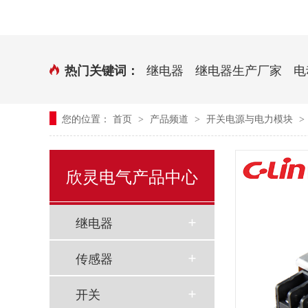
时控开关
传感器端子台
三相电力调整器系列
气缸式磁性开关
继电器
继电器生产厂家
电
热门关键词：
继电器模块系列
您的位置：
首页
产品频道
开关电源与电力模块
>
>
>
新能源继电器
欣灵电气产品中心
继电器
传感器
开关