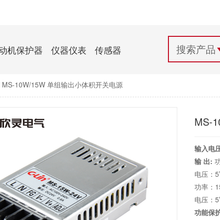
配电控制
纺织机械行业
电气百科
开关电源与电力模块
木工机械行业
常见问题
动机保护器
仪器仪表
传感器
自动化行业应用
化工机械行业
技术支持
MS-10W/15W 单组输出小体积开关电源
投诉与建议
MS-
输入电压
输 出:
功
电压：5V-
功率：1
电压：5V-
功能保护