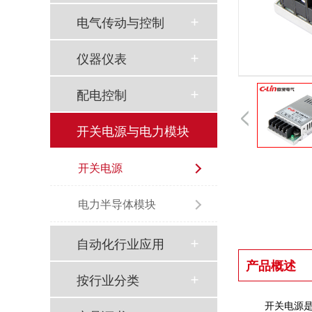
电气传动与控制
仪器仪表
配电控制
开关电源与电力模块
开关电源
以母爱为名丨执扇寻夏 共赴一场美好花事
电力半导体模块
同“欣”同行 智领新程 | 欣灵电气2025年度表彰总结大会暨新年酒会成功举办！
马上欣程 同心共跃 | 欣灵电气2026年开工大吉！
自动化行业应用
产品概述
预防为主，防治结合 | 欣灵电气开展消防应急预案演练活动
按行业分类
温州市政协副主席陈胜峰一行莅临欣灵电气调研指导
开关电源是把