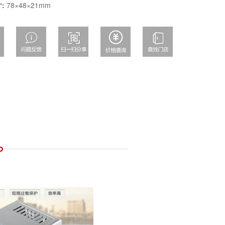
:
78×48×21mm