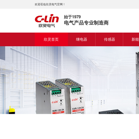
欢迎莅临欣灵电气官网！
始于1979
电气产品专业制造商
欣灵首页
继电器
传感器
新能
时间继电器
接近开关
新能
固体继电器
光电开关
新能
计数继电器
编码器
液位继电器
热电偶
电磁继电器及插座
热电阻