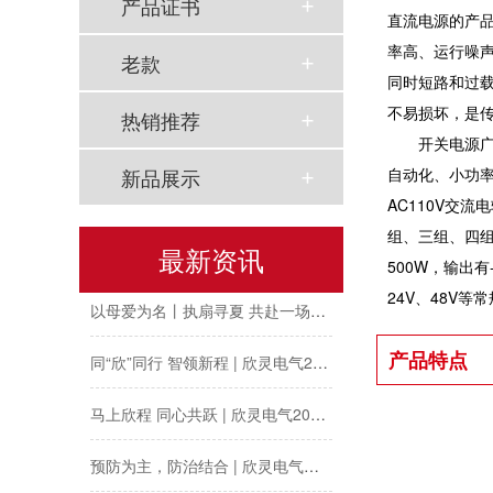
产品证书
直流电源的产
农工党浙江省委会主委葛明华一行莅临欣灵电气考察调研
率高、运行噪
老款
同时短路和过
工会夏日送清凉丨致敬高温下的每一份坚守
不易损坏，是
热销推荐
欣灵党建之行 寻访红色“旗”迹
开关电源广泛
自动化、小功率
新品展示
欣灵“粽”头戏丨乐享『端午游园会』
AC110V交
组、三组、四组
热烈祝贺乐清市知识产权协会“智慧芽”专利搜索应用软件培训会顺利召开
最新资讯
500W，输出有-
以母爱为名丨执扇寻夏 共赴一场美好花事
24V、48V等
同“欣”同行 智领新程 | 欣灵电气2025年度表彰总结大会暨新年酒会成功举办！
产品特点
马上欣程 同心共跃 | 欣灵电气2026年开工大吉！
预防为主，防治结合 | 欣灵电气开展消防应急预案演练活动