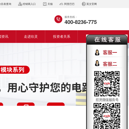
价目表查询
经销商入口
天猫
阿里巴巴
英文官网
服务热线：
400-8236-775
闻资讯
走进欣灵
投资者关系
闻动态
企业简介
会资讯
董事长致词
气百科
企业风采
见问答
专利证书
生产设备