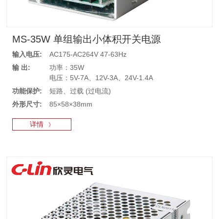
MS-35W 单组输出小体积开关电源
输入电压:
AC175-AC264V 47-63Hz
输 出:
功率：35W
电压：5V-7A、12V-3A、24V-1.4A
功能保护:
短路、过载 (过电流)
外形尺寸:
85×58×38mm
详情
》