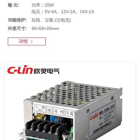
输 出:
功率：25W
电压：5V-4A、12V-2A、24V-1A
功能保护:
短路、过载 (过电流)
外形尺寸:
96×58×26mm
详情
》