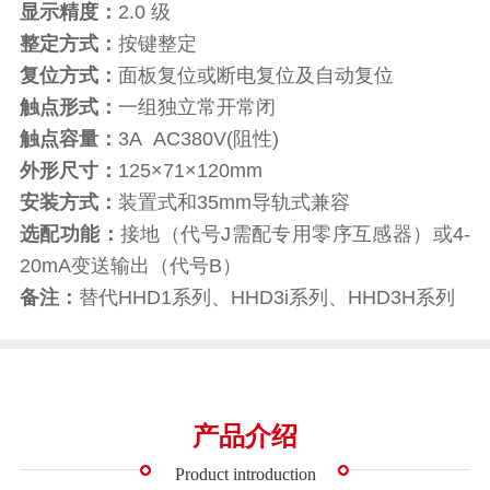
显示精度：
2.0 级
整定方式：
按键整定
复位方式：
面板复位或断电复位及自动复位
触点形式：
一组独立常开常闭
触点容量：
3A AC380V(阻性)
外形尺寸：
125×71×120mm
安装方式：
装置式和35mm导轨式兼容
选配功能：
接地（代号J需配专用零序互感器）或4-
20mA变送输出（代号B）
备注：
替代HHD1系列、HHD3i系列、HHD3H系列
产品介绍
Product introduction