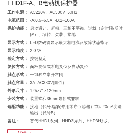
HHD1F-A、B电动机保护器
工作电源：
AC220V、AC380V 50Hz
电流范围：
-A:0.5~6.5A -B:1~100A
保护功能：
启动避让、断相、三相不平衡、过载（定时限/反时
限）、堵转、欠载、接地
显示方式：
LED数码管显示最大相电流及故障状态指示
显示精度：
2.0 级
整定方式：
按键整定
复位方式：
面板复位或断电复位及自动复位
触点形式：
一组独立常开常闭
触点容量：
3A AC380V(阻性)
外形尺寸：
125×71×120mm
安装方式：
装置式和35mm导轨式兼容
选配功能：
接地（代号J需配专用零序互感器）或4-20mA变送
输出（代号B）
备注：
替代HHD1系列、HHD3i系列、HHD3H系列