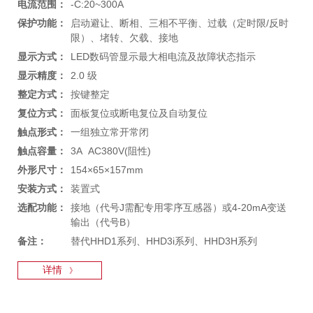
电流范围：
-C:20~300A
保护功能：
启动避让、断相、三相不平衡、过载（定时限/反时
限）、堵转、欠载、接地
显示方式：
LED数码管显示最大相电流及故障状态指示
显示精度：
2.0 级
整定方式：
按键整定
复位方式：
面板复位或断电复位及自动复位
触点形式：
一组独立常开常闭
触点容量：
3A AC380V(阻性)
外形尺寸：
154×65×157mm
安装方式：
装置式
选配功能：
接地（代号J需配专用零序互感器）或4-20mA变送
输出（代号B）
备注：
替代HHD1系列、HHD3i系列、HHD3H系列
详情
》