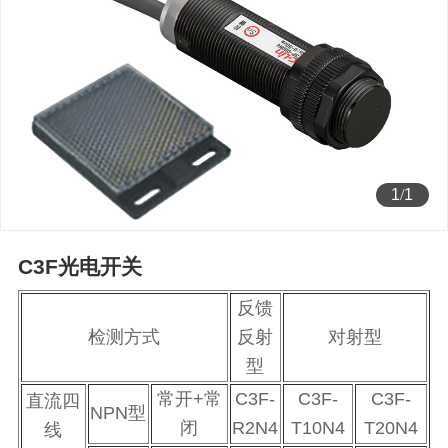
1
/
1
C3F光电开关
反馈
检测方式
反射
对射型
型
常开+常
C3F-
C3F-
C3F-
直流四
NPN型
闭
R2N4
T10N4
T20N4
线