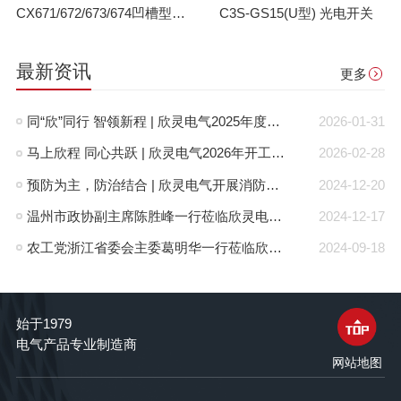
CX671/672/673/674凹槽型接插件式光电开关
C3S-GS15(U型) 光电开关
最新资讯
更多
同“欣”同行 智领新程 | 欣灵电气2025年度表彰总结大会暨新年酒会成功举办！
2026-01-31
马上欣程 同心共跃 | 欣灵电气2026年开工大吉！
2026-02-28
预防为主，防治结合 | 欣灵电气开展消防应急预案演练活动
2024-12-20
温州市政协副主席陈胜峰一行莅临欣灵电气调研指导
2024-12-17
农工党浙江省委会主委葛明华一行莅临欣灵电气考察调研
2024-09-18
始于1979
电气产品专业制造商
网站地图