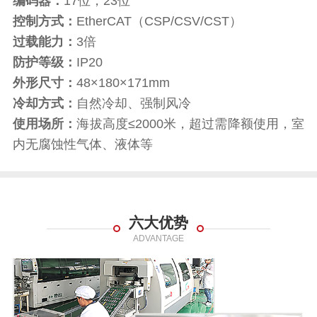
编码器：
17位，23位
控制方式：
EtherCAT（CSP/CSV/CST）
过载能力：
3倍
防护等级：
IP20
外形尺寸：
48×180×171mm
冷却方式：
自然冷却、强制风冷
使用场所：
海拔高度≤2000米，超过需降额使用，室
内无腐蚀性气体、液体等
六大优势
ADVANTAGE