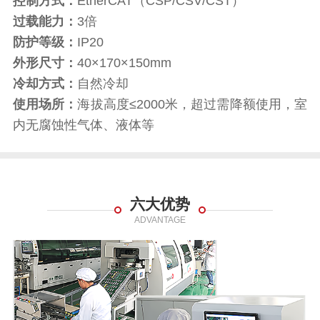
控制方式：
EtherCAT（CSP/CSV/CST）
过载能力：
3倍
防护等级：
IP20
外形尺寸：
40×170×150mm
冷却方式：
自然冷却
使用场所：
海拔高度≤2000米，超过需降额使用，室
内无腐蚀性气体、液体等
六大优势
ADVANTAGE