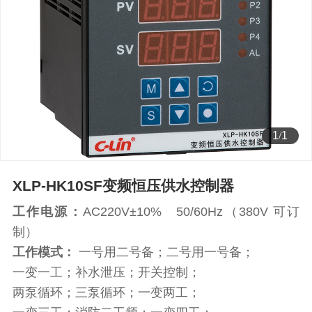
1
/
1
XLP-HK10SF变频恒压供水控制器
工作电源：
AC220V±10% 50/60Hz（380V 可订
制）
工作模式：
一号用二号备；二号用一号备；
一变一工；补水泄压；开关控制；
两泵循环；三泵循环；一变两工；