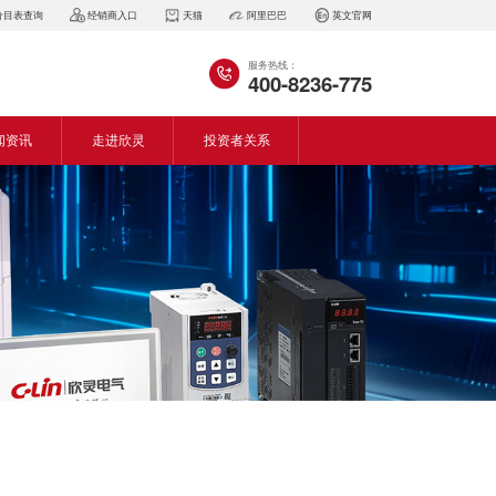
价目表查询
经销商入口
天猫
阿里巴巴
英文官网
服务热线：
400-8236-775
闻资讯
走进欣灵
投资者关系
闻动态
企业简介
会资讯
董事长致词
气百科
企业风采
见问答
专利证书
生产设备