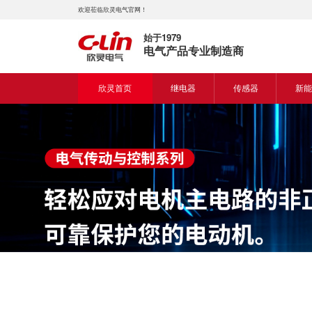
欢迎莅临欣灵电气官网！
始于1979
电气产品专业制造商
欣灵首页
继电器
传感器
新能
时间继电器
接近开关
新能
固体继电器
光电开关
新能
计数继电器
编码器
液位继电器
热电偶
电磁继电器及插座
热电阻