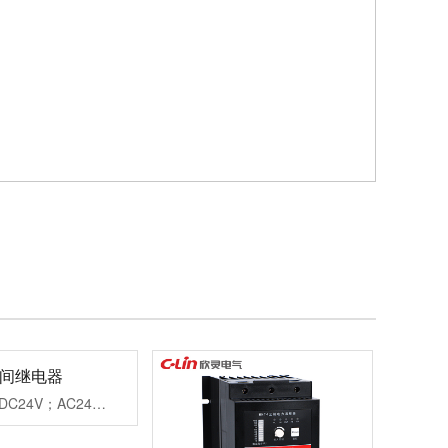
时间继电器
工作电源：DC24V；AC24V、AC220V、AC380V延时范围：0.99s、9.9s、99s、9.9m、99m、99h99.9s、999s、99.9m、999m、999h重复误差：≤1%工作模式：通电延时触点形式：两组延时触点触点容量：3AAC250V(阻性)外形尺寸：45×82×90mm开孔尺寸：56-2×Φ4.5mm安装方式：装置式或35mm导轨式