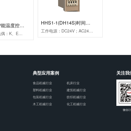
HHS1-1(DH14S)时间继电器
HB901系列智能温度控制仪
工作电源：DC24V；AC24V、AC220V、AC380V延时范围：0.01s~99h99m时分秒设置重复误差：≤1%工作模式：通电延时计时方式：正计时，数码管显示触点形式：两组延时带复位暂停功能触点容量：3AAC250V(阻性)外形尺寸：52×104×114mm开孔尺寸：45×77mm安装方式：面板式
测量信号：热电偶：K、E、J；热电阻：Pt100、Cu50控制方式：二位式继电器通断控制PID调节继电器通断控制；PID调节驱动SSR电压控制报警方式：一组报警继电器触点输出二组报警继电器触点输出工作电源：AC100~240V外形尺寸：96×96×78mm开孔尺寸：92×92mm附加功能：通讯功能、变送功能典型应用：用于挤塑机、回流焊机、鞋机等控温场合备注：多种传感器输入用户任意设定
典型应用案例
关注我
食品机械行业
机床行业
塑料机械行业
建筑机械行业
包装机械行业
纺织机械行业
木工机械行业
化工机械行业
微信订