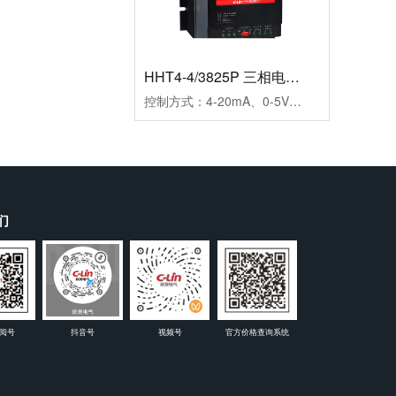
HHT4-4/3825P 三相电力调整器
控制方式：4-20mA、0-5V、0-10V三种方式可选输出方式：相位输出，移相范围0-150°负载电压：三相440VAC（三相三线）负载电流：25A保护功能：快速熔断器报警功能：断相、超温，继电器输出(1A/250VAC)介质耐压：≥2000VAC显示功能：LED面板显示SCR输出百分比及工作状态指示安装方式：螺栓安装使用负载：定阻抗电热丝、IR远红外线、UV灯管等外型尺寸：150×130×175mm安装尺寸：80×116mm(4-M5)冷却方式：自然冷却
们
阅号
抖音号
视频号
官方价格查询系统