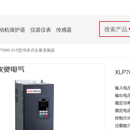
配电控制
纺织机械行业
电气百科
开关电源与电力模块
木工机械行业
常见问题
动机保护器
仪器仪表
传感器
自动化行业应用
化工机械行业
技术支持
P7000-315型书本式矢量变频器
投诉与建议
XLP
输入电
输出电
额定功
额定电
控制方
过载能