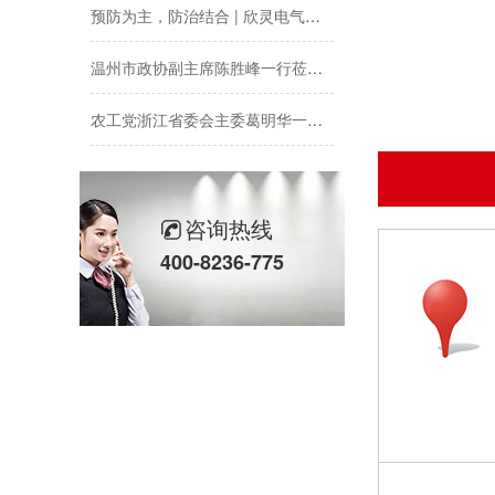
预防为主，防治结合 | 欣灵电气开展消防应急预案演练活动
温州市政协副主席陈胜峰一行莅临欣灵电气调研指导
农工党浙江省委会主委葛明华一行莅临欣灵电气考察调研
工会夏日送清凉丨致敬高温下的每一份坚守
欣灵党建之行 寻访红色“旗”迹
咨询热线
400-8236-775
欣灵“粽”头戏丨乐享『端午游园会』
热烈祝贺乐清市知识产权协会“智慧芽”专利搜索应用软件培训会顺利召开
以母爱为名丨执扇寻夏 共赴一场美好花事
同“欣”同行 智领新程 | 欣灵电气2025年度表彰总结大会暨新年酒会成功举办！
马上欣程 同心共跃 | 欣灵电气2026年开工大吉！