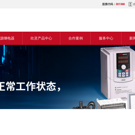
股票代码：
301388
源继电器
欣灵产品中心
合作案例
服务中心
新
源交流继电器
继电器
食品机械行业
营销网络
新
源直流继电器
传感器
机床行业
服务热线
展
电气传动与控制
塑料机械行业
电商平台
电
仪器仪表
建筑机械行业
下载中心
常
开关
包装机械行业
视频中心