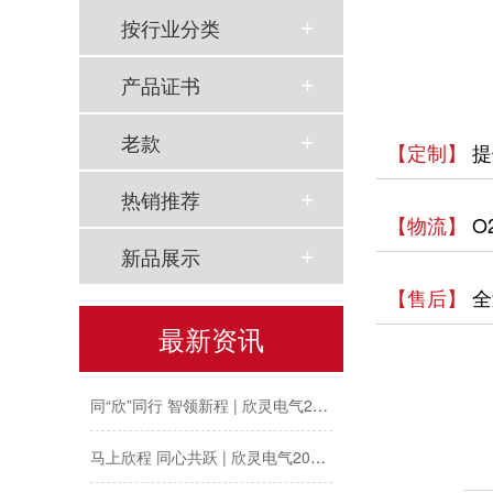
按行业分类
产品证书
老款
【定制】
提
热销推荐
【物流】
O
新品展示
【售后】
全
最新资讯
以母爱为名丨执扇寻夏 共赴一场美好花事
同“欣”同行 智领新程 | 欣灵电气2025年度表彰总结大会暨新年酒会成功举办！
马上欣程 同心共跃 | 欣灵电气2026年开工大吉！