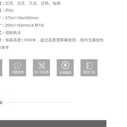
能：
过流、过压、欠压、过热、短路
级：
IP20
寸：
370x1194x550mm
寸：
200x1164mm(4-M18)
式：
强制风冷
所：
海拔高度≤1000米，超过高度需降额使用，室内无腐蚀性
液体等