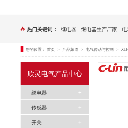
时控开关
传感器端子台
三相电力调整器系列
气缸式磁性开关
继电器
继电器生产厂家
电
热门关键词：
继电器模块系列
您的位置：
首页
产品频道
电气传动与控制
XL
>
>
>
新能源继电器
欣灵电气产品中心
继电器
传感器
开关