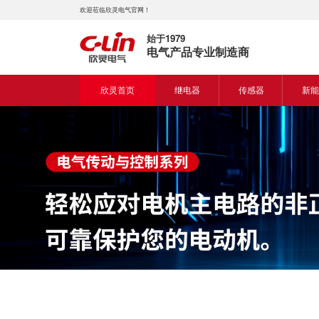
欢迎莅临欣灵电气官网！
始于1979
电气产品专业制造商
欣灵首页
继电器
传感器
新能
时间继电器
接近开关
新能
固体继电器
光电开关
新能
计数继电器
编码器
液位继电器
热电偶
电磁继电器及插座
热电阻