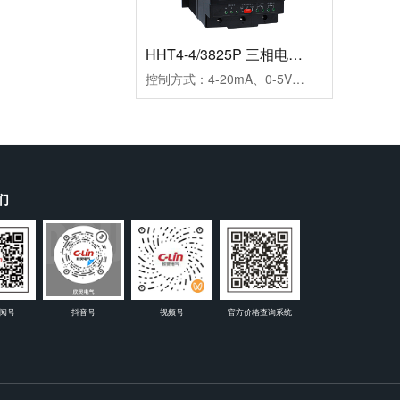
时间继电器
HHT4-4/3825P 三相电力调整器
工作电源：DC24V；AC24V、AC220V、AC380V延时范围：0.99s、9.9s、99s、9.9m、99m、99h99.9s、999s、99.9m、999m、999h重复误差：≤1%工作模式：通电延时触点形式：两组延时触点触点容量：3AAC250V(阻性)外形尺寸：45×82×90mm开孔尺寸：56-2×Φ4.5mm安装方式：装置式或35mm导轨式
控制方式：4-20mA、0-5V、0-10V三种方式可选输出方式：相位输出，移相范围0-150°负载电压：三相440VAC（三相三线）负载电流：25A保护功能：快速熔断器报警功能：断相、超温，继电器输出(1A/250VAC)介质耐压：≥2000VAC显示功能：LED面板显示SCR输出百分比及工作状态指示安装方式：螺栓安装使用负载：定阻抗电热丝、IR远红外线、UV灯管等外型尺寸：150×130×175mm安装尺寸：80×116mm(4-M5)冷却方式：自然冷却
们
阅号
抖音号
视频号
官方价格查询系统