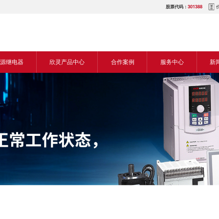
股票代码：
301388
源继电器
欣灵产品中心
合作案例
服务中心
新
源交流继电器
继电器
食品机械行业
营销网络
新
源直流继电器
传感器
机床行业
服务热线
展
电气传动与控制
塑料机械行业
电商平台
电
仪器仪表
建筑机械行业
下载中心
常
开关
包装机械行业
视频中心