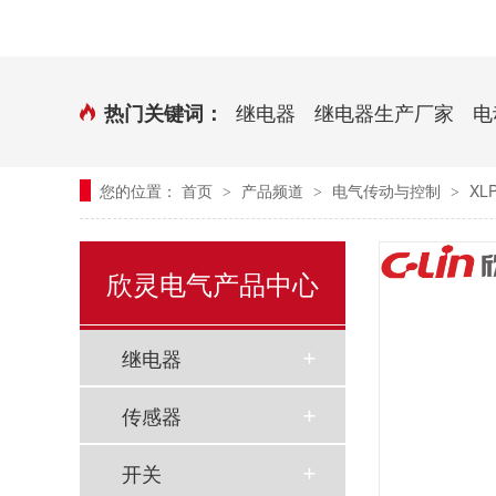
时控开关
传感器端子台
三相电力调整器系列
气缸式磁性开关
继电器
继电器生产厂家
电
热门关键词：
继电器模块系列
您的位置：
首页
产品频道
电气传动与控制
XL
>
>
>
新能源继电器
欣灵电气产品中心
继电器
传感器
开关