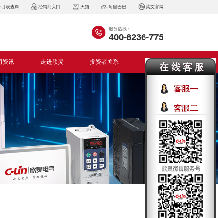
价目表查询
经销商入口
天猫
阿里巴巴
英文官网
服务热线：
400-8236-775
闻资讯
走进欣灵
投资者关系
闻动态
企业简介
会资讯
董事长致词
气百科
企业风采
见问答
专利证书
生产设备