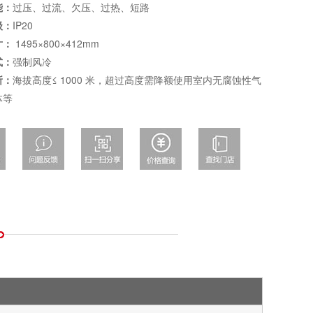
能：
过压、过流、欠压、过热、短路
级：
IP20
寸：
1495×800×412mm
式：
强制风冷
所：
海拔高度≤ 1000 米，超过高度需降额使用室内无腐蚀性气
体等