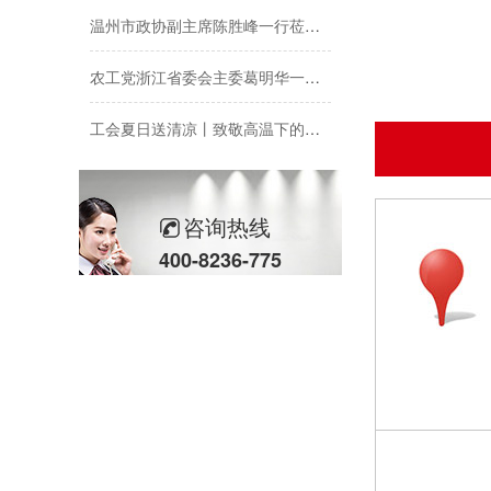
温州市政协副主席陈胜峰一行莅临欣灵电气调研指导
农工党浙江省委会主委葛明华一行莅临欣灵电气考察调研
工会夏日送清凉丨致敬高温下的每一份坚守
欣灵党建之行 寻访红色“旗”迹
欣灵“粽”头戏丨乐享『端午游园会』
咨询热线
400-8236-775
热烈祝贺乐清市知识产权协会“智慧芽”专利搜索应用软件培训会顺利召开
以母爱为名丨执扇寻夏 共赴一场美好花事
同“欣”同行 智领新程 | 欣灵电气2025年度表彰总结大会暨新年酒会成功举办！
马上欣程 同心共跃 | 欣灵电气2026年开工大吉！
预防为主，防治结合 | 欣灵电气开展消防应急预案演练活动