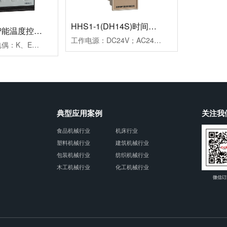
HHS1-1(DH14S)时间继电器
HB901系列智能温度控制仪
HHS4P
工作电源：DC24V；AC24V、AC220V、AC380V延时范围：0.01s~99h99m时分秒设置重复误差：≤1%工作模式：通电延时计时方式：正计时，数码管显示触点形式：两组延时带复位暂停功能触点容量：3AAC250V(阻性)外形尺寸：52×104×114mm开孔尺寸：45×77mm安装方式：面板式
测量信号：热电偶：K、E、J；热电阻：Pt100、Cu50控制方式：二位式继电器通断控制PID调节继电器通断控制；PID调节驱动SSR电压控制报警方式：一组报警继电器触点输出二组报警继电器触点输出工作电源：AC100~240V外形尺寸：96×96×78mm开孔尺寸：92×92mm附加功能：通讯功能、变送功能典型应用：用于挤塑机、回流焊机、鞋机等控温场合备注：多种传感器输入用户任意设定
典型应用案例
关注我
食品机械行业
机床行业
塑料机械行业
建筑机械行业
包装机械行业
纺织机械行业
木工机械行业
化工机械行业
微信订