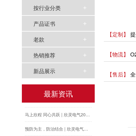
按行业分类
产品证书
【定制】
提
老款
【物流】
O
热销推荐
新品展示
【售后】
全
以母爱为名丨执扇寻夏 共赴一场美好花事
最新资讯
同“欣”同行 智领新程 | 欣灵电气2025年度表彰总结大会暨新年酒会成功举办！
马上欣程 同心共跃 | 欣灵电气2026年开工大吉！
预防为主，防治结合 | 欣灵电气开展消防应急预案演练活动