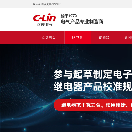
欢迎莅临欣灵电气官网！
始于1979
电气产品专业制造商
欣灵首页
继电器
传感器
新能
时间继电器
接近开关
新能
固体继电器
光电开关
新能
计数继电器
编码器
液位继电器
热电偶
电磁继电器及插座
热电阻