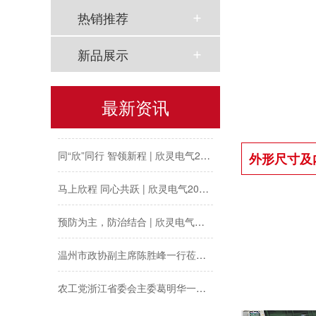
热销推荐
新品展示
最新资讯
以母爱为名丨执扇寻夏 共赴一场美好花事
同“欣”同行 智领新程 | 欣灵电气2025年度表彰总结大会暨新年酒会成功举办！
外形尺寸及
马上欣程 同心共跃 | 欣灵电气2026年开工大吉！
预防为主，防治结合 | 欣灵电气开展消防应急预案演练活动
温州市政协副主席陈胜峰一行莅临欣灵电气调研指导
农工党浙江省委会主委葛明华一行莅临欣灵电气考察调研
工会夏日送清凉丨致敬高温下的每一份坚守