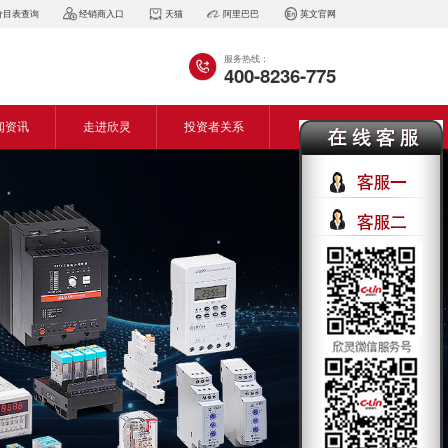
价目表查询
经销商入口
天猫
阿里巴巴
英文官网
服务热线：
400-8236-775
闻资讯
走进欣灵
投资者关系
闻动态
企业简介
会资讯
董事长致词
气百科
企业风采
见问答
专利证书
生产设备