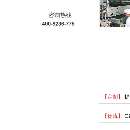
欣灵党建之行 寻访红色“旗”迹
咨询热线
400-8236-775
欣灵“粽”头戏丨乐享『端午游园会』
热烈祝贺乐清市知识产权协会“智慧芽”专利搜索应用软件培训会顺利召开
以母爱为名丨执扇寻夏 共赴一场美好花事
同“欣”同行 智领新程 | 欣灵电气2025年度表彰总结大会暨新年酒会成功举办！
马上欣程 同心共跃 | 欣灵电气2026年开工大吉！
预防为主，防治结合 | 欣灵电气开展消防应急预案演练活动
【定制】
提
温州市政协副主席陈胜峰一行莅临欣灵电气调研指导
【物流】
O
农工党浙江省委会主委葛明华一行莅临欣灵电气考察调研