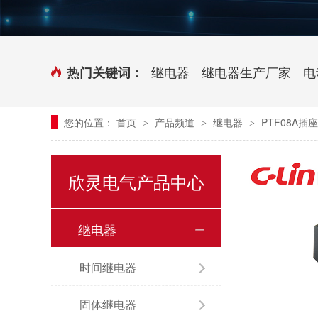
时控开关
传感器端子台
三相电力调整器系列
气缸式磁性开关
继电器
继电器生产厂家
电
热门关键词：
继电器模块系列
您的位置：
首页
产品频道
继电器
PTF08A插座
>
>
>
新能源继电器
欣灵电气产品中心
继电器
时间继电器
固体继电器