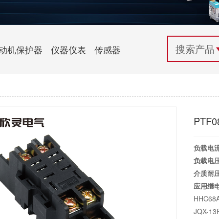
配电控制
纺织机械行业
电气百科
开关电源与电力模块
木工机械行业
常见问题
动机保护器
仪器仪表
传感器
自动化行业应用
化工机械行业
技术支持
投诉与建议
PTF
负载电
负载电
介质耐
应用继
HHC68A
JQX-13