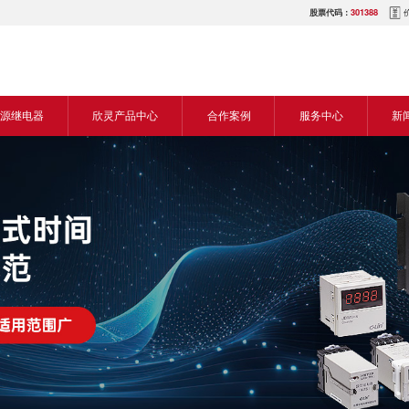
股票代码：
301388
源继电器
欣灵产品中心
合作案例
服务中心
新
源交流继电器
继电器
食品机械行业
营销网络
新
源直流继电器
传感器
机床行业
服务热线
展
电气传动与控制
塑料机械行业
电商平台
电
仪器仪表
建筑机械行业
下载中心
常
开关
包装机械行业
视频中心