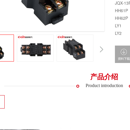
JQX-13
HH61P
HH62P
LY1
LY2
产品介绍
Product introduction