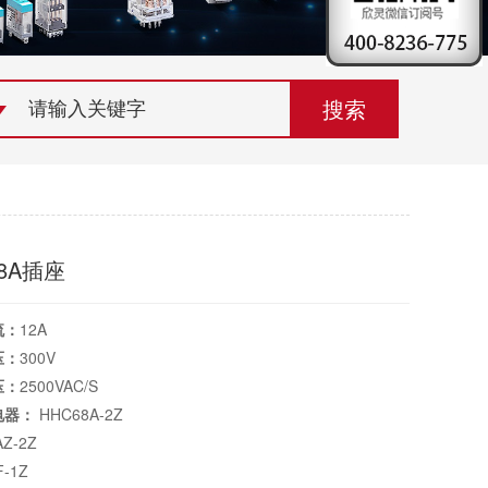
荣誉资质
组织机构
联系欣灵
08A插座
流：
12A
压：
300V
压：
2500VAC/S
电器：
HHC68A-2Z
Z-2Z
F-1Z