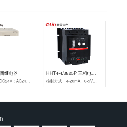
时间继电器
HHT4-4/3825P 三相电力调整器
工作电源：DC24V；AC24V、AC220V、AC380V延时范围：0.99s、9.9s、99s、9.9m、99m、99h99.9s、999s、99.9m、999m、999h重复误差：≤1%工作模式：通电延时触点形式：两组延时触点触点容量：3AAC250V(阻性)外形尺寸：45×82×90mm开孔尺寸：56-2×Φ4.5mm安装方式：装置式或35mm导轨式
控制方式：4-20mA、0-5V、0-10V三种方式可选输出方式：相位输出，移相范围0-150°负载电压：三相440VAC（三相三线）负载电流：25A保护功能：快速熔断器报警功能：断相、超温，继电器输出(1A/250VAC)介质耐压：≥2000VAC显示功能：LED面板显示SCR输出百分比及工作状态指示安装方式：螺栓安装使用负载：定阻抗电热丝、IR远红外线、UV灯管等外型尺寸：150×130×175mm安装尺寸：80×116mm(4-M5)冷却方式：自然冷却
们