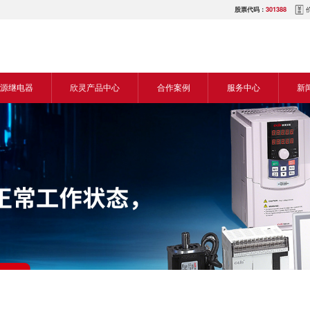
股票代码：
301388
源继电器
欣灵产品中心
合作案例
服务中心
新
源交流继电器
继电器
食品机械行业
营销网络
新
源直流继电器
传感器
机床行业
服务热线
展
电气传动与控制
塑料机械行业
电商平台
电
仪器仪表
建筑机械行业
下载中心
常
开关
包装机械行业
视频中心