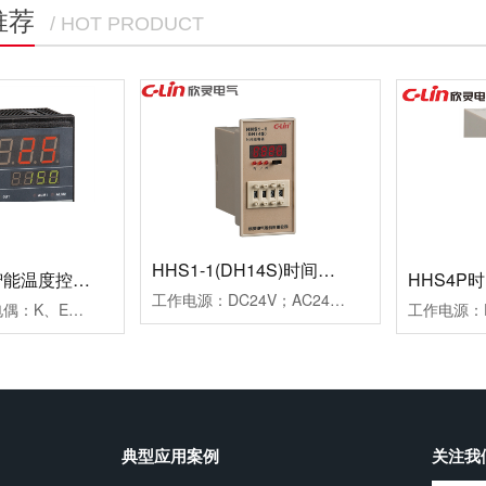
推荐
/ HOT PRODUCT
HHS1-1(DH14S)时间继电器
HB901系列智能温度控制仪
HHS4P
工作电源：DC24V；AC24V、AC220V、AC380V延时范围：0.01s~99h99m时分秒设置重复误差：≤1%工作模式：通电延时计时方式：正计时，数码管显示触点形式：两组延时带复位暂停功能触点容量：3AAC250V(阻性)外形尺寸：52×104×114mm开孔尺寸：45×77mm安装方式：面板式
测量信号：热电偶：K、E、J；热电阻：Pt100、Cu50控制方式：二位式继电器通断控制PID调节继电器通断控制；PID调节驱动SSR电压控制报警方式：一组报警继电器触点输出二组报警继电器触点输出工作电源：AC100~240V外形尺寸：96×96×78mm开孔尺寸：92×92mm附加功能：通讯功能、变送功能典型应用：用于挤塑机、回流焊机、鞋机等控温场合备注：多种传感器输入用户任意设定
典型应用案例
关注我