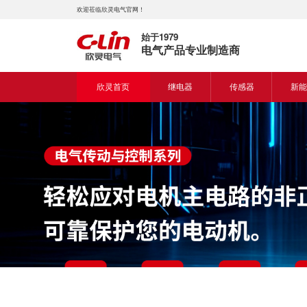
欢迎莅临欣灵电气官网！
始于1979
电气产品专业制造商
欣灵首页
继电器
传感器
新能
时间继电器
接近开关
新能
固体继电器
光电开关
新能
计数继电器
编码器
液位继电器
热电偶
电磁继电器及插座
热电阻