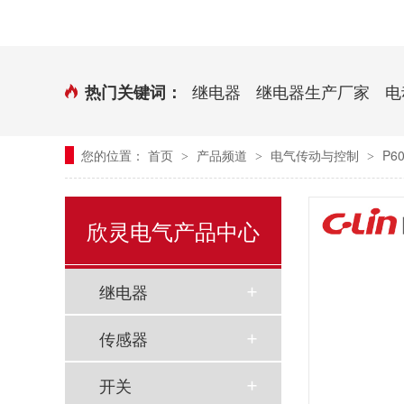
时控开关
传感器端子台
三相电力调整器系列
气缸式磁性开关
继电器
继电器生产厂家
电
热门关键词：
继电器模块系列
您的位置：
首页
产品频道
电气传动与控制
P6
>
>
>
新能源继电器
欣灵电气产品中心
继电器
传感器
开关