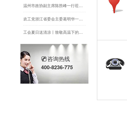
温州市政协副主席陈胜峰一行莅临欣灵电气调研指导
农工党浙江省委会主委葛明华一行莅临欣灵电气考察调研
工会夏日送清凉丨致敬高温下的每一份坚守
欣灵党建之行 寻访红色“旗”迹
欣灵“粽”头戏丨乐享『端午游园会』
咨询热线
400-8236-775
热烈祝贺乐清市知识产权协会“智慧芽”专利搜索应用软件培训会顺利召开
以母爱为名丨执扇寻夏 共赴一场美好花事
同“欣”同行 智领新程 | 欣灵电气2025年度表彰总结大会暨新年酒会成功举办！
马上欣程 同心共跃 | 欣灵电气2026年开工大吉！
预防为主，防治结合 | 欣灵电气开展消防应急预案演练活动