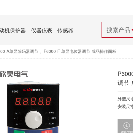
配电控制
纺织机械行业
电气百科
开关电源与电力模块
木工机械行业
常见问题
动机保护器
仪器仪表
传感器
自动化行业应用
化工机械行业
技术支持
000-A单显编码器调节 、P6000-F 单显电位器调节 成品操作面板
投诉与建议
P60
调节
外型尺
安装尺