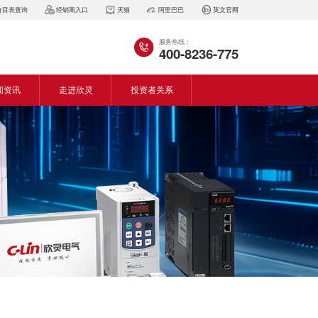
价目表查询
经销商入口
天猫
阿里巴巴
英文官网
服务热线：
400-8236-775
闻资讯
走进欣灵
投资者关系
闻动态
企业简介
会资讯
董事长致词
气百科
企业风采
见问答
专利证书
生产设备