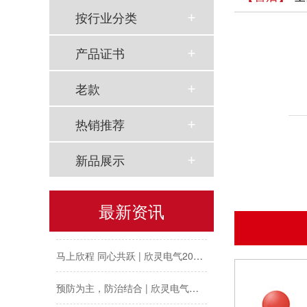
按行业分类
产品证书
老款
热销推荐
新品展示
以母爱为名丨执扇寻夏 共赴一场美好花事
最新资讯
同“欣”同行 智领新程 | 欣灵电气2025年度表彰总结大会暨新年酒会成功举办！
马上欣程 同心共跃 | 欣灵电气2026年开工大吉！
预防为主，防治结合 | 欣灵电气开展消防应急预案演练活动