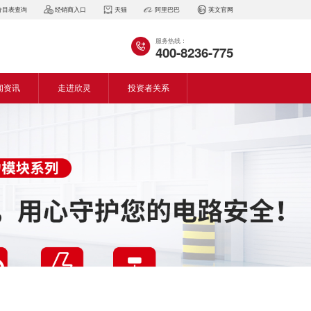
价目表查询
经销商入口
天猫
阿里巴巴
英文官网
服务热线：
400-8236-775
闻资讯
走进欣灵
投资者关系
闻动态
企业简介
会资讯
董事长致词
气百科
企业风采
见问答
专利证书
生产设备