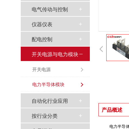
电气传动与控制
仪器仪表
配电控制
开关电源与电力模块
开关电源
以母爱为名丨执扇寻夏 共赴一场美好花事
电力半导体模块
同“欣”同行 智领新程 | 欣灵电气2025年度表彰总结大会暨新年酒会成功举办！
自动化行业应用
产品概述
马上欣程 同心共跃 | 欣灵电气2026年开工大吉！
按行业分类
预防为主，防治结合 | 欣灵电气开展消防应急预案演练活动
电力半导