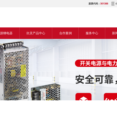
股票代码：
301388
源继电器
欣灵产品中心
合作案例
服务中心
新
源交流继电器
继电器
食品机械行业
营销网络
新
源直流继电器
传感器
机床行业
服务热线
展
电气传动与控制
塑料机械行业
电商平台
电
仪器仪表
建筑机械行业
下载中心
常
开关
包装机械行业
视频中心