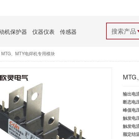
配电控制
纺织机械行业
电气百科
开关电源与电力模块
木工机械行业
常见问题
动机保护器
仪器仪表
传感器
自动化行业应用
化工机械行业
技术支持
MTG、MTY电焊机专用模块
投诉与建议
MT
输出电
断态电
峰值电
触发电
触发电
额定结