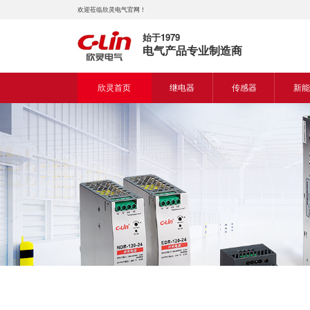
欢迎莅临欣灵电气官网！
始于1979
电气产品专业制造商
欣灵首页
继电器
传感器
新能
时间继电器
接近开关
新能
固体继电器
光电开关
新能
计数继电器
编码器
液位继电器
热电偶
电磁继电器及插座
热电阻