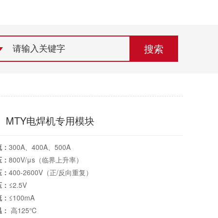
荣誉资质
组织机构
联系欣灵
G、MTY电焊机专用模块
流：
300A、400A、500A
压：
800V/μs（临界上升率）
压：
400-2600V（正/反向重复）
压：
≤2.5V
流：
≤100mA
温：
高125℃