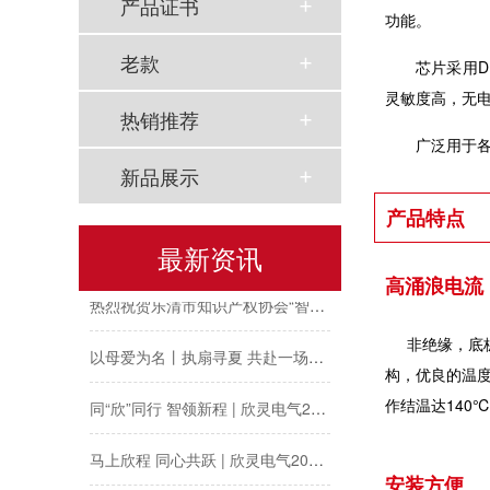
产品证书
功能。
温州市政协副主席陈胜峰一行莅临欣灵电气调研指导
老款
芯片采用
农工党浙江省委会主委葛明华一行莅临欣灵电气考察调研
灵敏度高，无
热销推荐
工会夏日送清凉丨致敬高温下的每一份坚守
广泛用于
新品展示
欣灵党建之行 寻访红色“旗”迹
产品特点
欣灵“粽”头戏丨乐享『端午游园会』
最新资讯
高涌浪电流
热烈祝贺乐清市知识产权协会“智慧芽”专利搜索应用软件培训会顺利召开
以母爱为名丨执扇寻夏 共赴一场美好花事
非绝缘，底板
构，优良的温
同“欣”同行 智领新程 | 欣灵电气2025年度表彰总结大会暨新年酒会成功举办！
作结温达140
马上欣程 同心共跃 | 欣灵电气2026年开工大吉！
安装方便