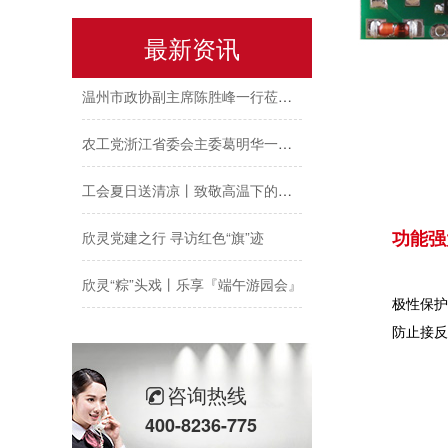
预防为主，防治结合 | 欣灵电气开展消防应急预案演练活动
最新资讯
温州市政协副主席陈胜峰一行莅临欣灵电气调研指导
农工党浙江省委会主委葛明华一行莅临欣灵电气考察调研
工会夏日送清凉丨致敬高温下的每一份坚守
欣灵党建之行 寻访红色“旗”迹
功能强
欣灵“粽”头戏丨乐享『端午游园会』
极性保护
热烈祝贺乐清市知识产权协会“智慧芽”专利搜索应用软件培训会顺利召开
防止接反
以母爱为名丨执扇寻夏 共赴一场美好花事
咨询热线
同“欣”同行 智领新程 | 欣灵电气2025年度表彰总结大会暨新年酒会成功举办！
400-8236-775