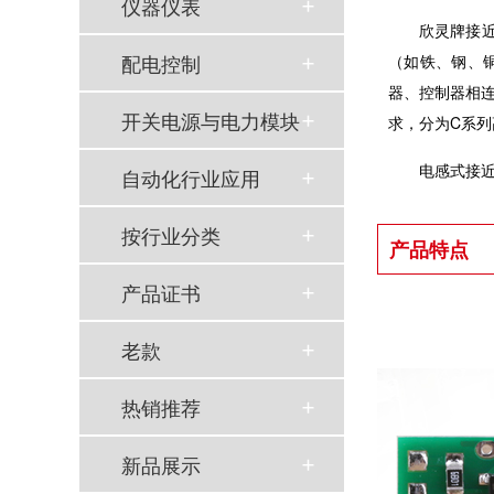
仪器仪表
欣灵牌接近
配电控制
（如铁、钢、
器、控制器相
开关电源与电力模块
求，分为C系
电感式接
自动化行业应用
按行业分类
产品特点
产品证书
老款
以母爱为名丨执扇寻夏 共赴一场美好花事
热销推荐
同“欣”同行 智领新程 | 欣灵电气2025年度表彰总结大会暨新年酒会成功举办！
新品展示
马上欣程 同心共跃 | 欣灵电气2026年开工大吉！