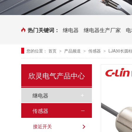
时控开关
传感器端子台
三相电力调整器系列
气缸式磁性开关
继电器
继电器生产厂家
电
热门关键词：
继电器模块系列
您的位置：
首页
产品频道
传感器
LJA30长
>
>
>
新能源继电器
欣灵电气产品中心
继电器
传感器
接近开关