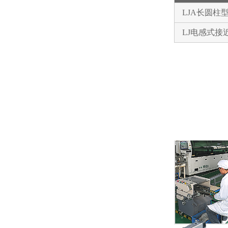
LJA长圆柱
LJ电感式接