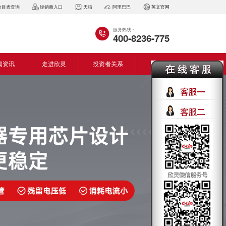
价目表查询
经销商入口
天猫
阿里巴巴
英文官网
服务热线：
400-8236-775
闻资讯
走进欣灵
投资者关系
闻动态
企业简介
会资讯
董事长致词
气百科
企业风采
见问答
专利证书
生产设备