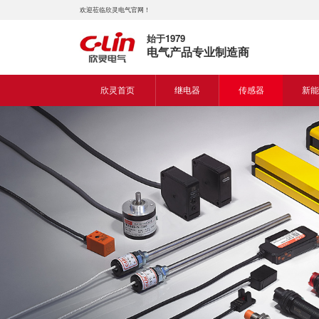
欢迎莅临欣灵电气官网！
始于1979
电气产品专业制造商
欣灵首页
继电器
传感器
新能
时间继电器
接近开关
新能
固体继电器
光电开关
新能
计数继电器
编码器
液位继电器
热电偶
电磁继电器及插座
热电阻