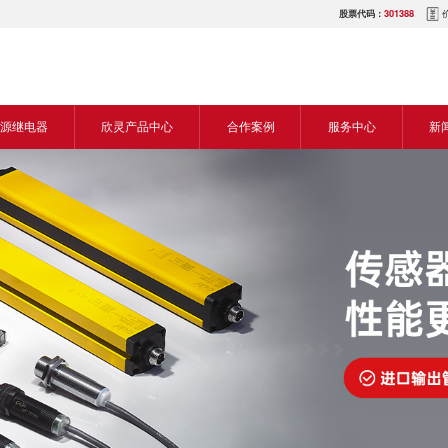
股票代码：
301388
源继电器
欣灵产品中心
合作案例
服务中心
新
源交流继电器
继电器
食品机械行业
营销网络
新
源直流继电器
传感器
机床行业
服务热线
展
电气传动与控制
塑料机械行业
电商平台
电
仪器仪表
建筑机械行业
下载中心
常
开关
包装机械行业
视频中心