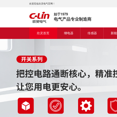
欢迎莅临欣灵电气官网！
始于1979
电气产品专业制造商
欣灵首页
继电器
传感器
新能
时间继电器
接近开关
新能
固体继电器
光电开关
新能
计数继电器
编码器
液位继电器
热电偶
电磁继电器及插座
热电阻