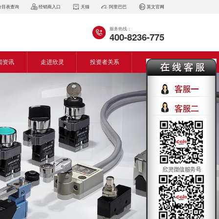
价目表查询
经销商入口
天猫
阿里巴巴
英文官网
服务热线：
400-8236-775
闻资讯
走进欣灵
投资者关系
闻动态
企业简介
会资讯
董事长致词
气百科
企业风采
见问答
专利证书
生产设备