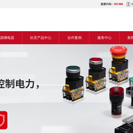
股票代码：
301388
源继电器
欣灵产品中心
合作案例
服务中心
新
源交流继电器
继电器
食品机械行业
营销网络
新
源直流继电器
传感器
机床行业
服务热线
展
电气传动与控制
塑料机械行业
电商平台
电
仪器仪表
建筑机械行业
下载中心
常
开关
包装机械行业
视频中心