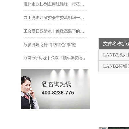
温州市政协副主席陈胜峰一行莅临欣灵电气调研指导
农工党浙江省委会主委葛明华一行莅临欣灵电气考察调研
工会夏日送清凉丨致敬高温下的每一份坚守
欣灵党建之行 寻访红色“旗”迹
文件名称(
欣灵“粽”头戏丨乐享『端午游园会』
LANB2系
LANB2按
热烈祝贺乐清市知识产权协会“智慧芽”专利搜索应用软件培训会顺利召开
以母爱为名丨执扇寻夏 共赴一场美好花事
咨询热线
400-8236-775
同“欣”同行 智领新程 | 欣灵电气2025年度表彰总结大会暨新年酒会成功举办！
马上欣程 同心共跃 | 欣灵电气2026年开工大吉！
预防为主，防治结合 | 欣灵电气开展消防应急预案演练活动