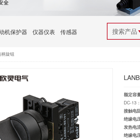
配电控制
纺织机械行业
电气百科
开关电源与电力模块
木工机械行业
常见问题
动机保护器
仪器仪表
传感器
自动化行业应用
化工机械行业
技术支持
1短柄旋钮
投诉与建议
LAN
额定容
DC-13：
接触电
绝缘电
发热电
绝缘电