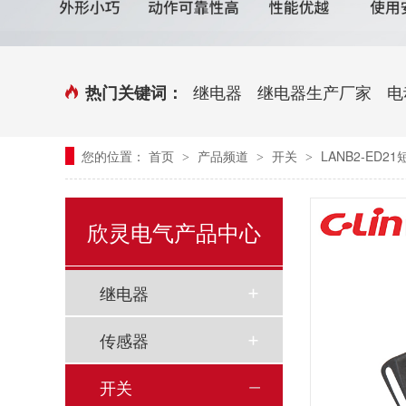
时控开关
传感器端子台
三相电力调整器系列
气缸式磁性开关
继电器
继电器生产厂家
电
热门关键词：
继电器模块系列
您的位置：
首页
产品频道
开关
LANB2-ED2
>
>
>
新能源继电器
欣灵电气产品中心
继电器
传感器
开关