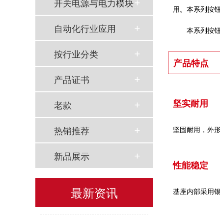
开关电源与电力模块
用。本系列按
自动化行业应用
本系列按钮开
按行业分类
产品特点
产品证书
坚实耐用
老款
以母爱为名丨执扇寻夏 共赴一场美好花事
热销推荐
坚固耐用，外
同“欣”同行 智领新程 | 欣灵电气2025年度表彰总结大会暨新年酒会成功举办！
新品展示
性能稳定
马上欣程 同心共跃 | 欣灵电气2026年开工大吉！
最新资讯
基座内部采用
预防为主，防治结合 | 欣灵电气开展消防应急预案演练活动