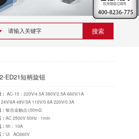
荣誉资质
组织机构
联系欣灵
B2-ED21短柄旋钮
量：
AC-15：220V/4.5A 380V/2.5A 660V/1A
24V/6A 48V/3A 110V/0.6A 220V/0.3A
阻：
银合金触点≤50mΩ
压：
AC 2500V 50Hz · 1min
流：
Ith：10A
压：
Ui AC660V