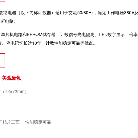
6计数继电器（以下简称计数器
）
适用于交流50/60Hz，额定工作电压38
分断电路。
单片机电路和EPROM储存器、计数信号光电隔离、LED数字显示、倍
数、停电记忆长达10年、计数性能稳定可靠等优点。
，美观新颖
（72×72mm）
T贴片工艺， 性能稳定可靠