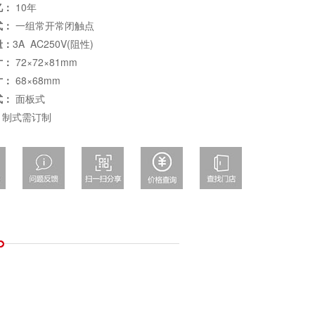
忆：
10年
式：
一组常开常闭触点
量：
3A AC250V(阻性)
寸：
72×72×81mm
寸：
68×68mm
式：
面板式
T 制式需订制