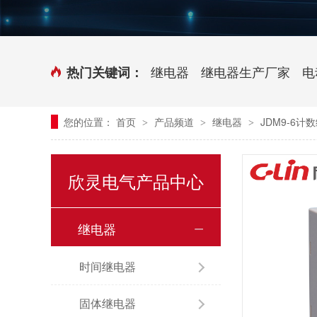
时控开关
传感器端子台
三相电力调整器系列
气缸式磁性开关
继电器
继电器生产厂家
电
热门关键词：
继电器模块系列
您的位置：
首页
产品频道
继电器
JDM9-6计
>
>
>
新能源继电器
欣灵电气产品中心
继电器
时间继电器
固体继电器