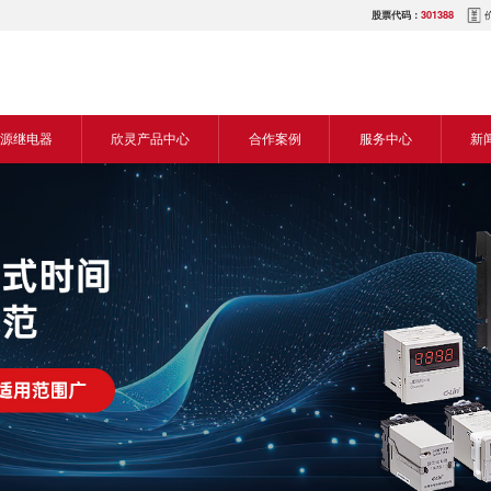
股票代码：
301388
源继电器
欣灵产品中心
合作案例
服务中心
新
源交流继电器
继电器
食品机械行业
营销网络
新
源直流继电器
传感器
机床行业
服务热线
展
电气传动与控制
塑料机械行业
电商平台
电
仪器仪表
建筑机械行业
下载中心
常
开关
包装机械行业
视频中心