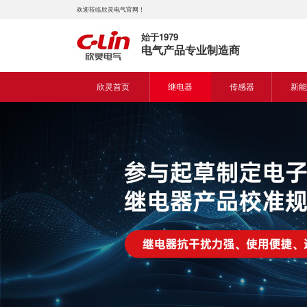
欢迎莅临欣灵电气官网！
始于1979
电气产品专业制造商
欣灵首页
继电器
传感器
新能
时间继电器
接近开关
新能
固体继电器
光电开关
新能
计数继电器
编码器
液位继电器
热电偶
电磁继电器及插座
热电阻