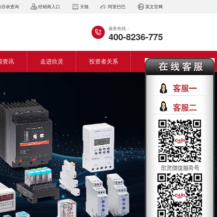
价目表查询
经销商入口
天猫
阿里巴巴
英文官网
服务热线：
400-8236-775
闻资讯
走进欣灵
投资者关系
闻动态
企业简介
会资讯
董事长致词
气百科
企业风采
见问答
专利证书
生产设备