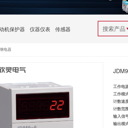
配电控制
纺织机械行业
电气百科
开关电源与电力模块
木工机械行业
常见问题
动机保护器
仪器仪表
传感器
自动化行业应用
化工机械行业
技术支持
数继电器
投诉与建议
JDM
工作电
工作模
计数速
计数范
输入信
输出模