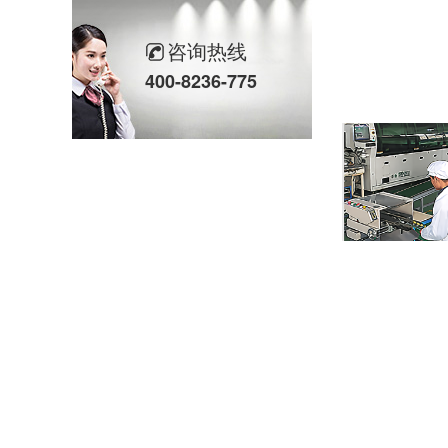
欣灵党建之行 寻访红色“旗”迹
咨询热线
欣灵“粽”头戏丨乐享『端午游园会』
400-8236-775
热烈祝贺乐清市知识产权协会“智慧芽”专利搜索应用软件培训会顺利召开
以母爱为名丨执扇寻夏 共赴一场美好花事
同“欣”同行 智领新程 | 欣灵电气2025年度表彰总结大会暨新年酒会成功举办！
马上欣程 同心共跃 | 欣灵电气2026年开工大吉！
预防为主，防治结合 | 欣灵电气开展消防应急预案演练活动
温州市政协副主席陈胜峰一行莅临欣灵电气调研指导
农工党浙江省委会主委葛明华一行莅临欣灵电气考察调研