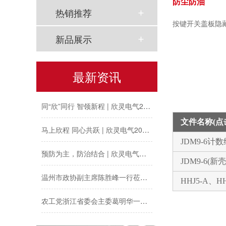
防尘防油
热销推荐
按键开关盖板隐
新品展示
最新资讯
以母爱为名丨执扇寻夏 共赴一场美好花事
同“欣”同行 智领新程 | 欣灵电气2025年度表彰总结大会暨新年酒会成功举办！
马上欣程 同心共跃 | 欣灵电气2026年开工大吉！
文件名称(
JDM9-6
预防为主，防治结合 | 欣灵电气开展消防应急预案演练活动
JDM9-6(
温州市政协副主席陈胜峰一行莅临欣灵电气调研指导
HHJ5-A、H
农工党浙江省委会主委葛明华一行莅临欣灵电气考察调研
工会夏日送清凉丨致敬高温下的每一份坚守