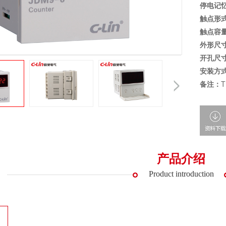
停电记
触点形
触点容
外形尺
开孔尺
安装方
备注：
产品介绍
Product introduction