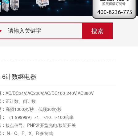
荣誉资质
组织机构
联系欣灵
9-6计数继电器
源：
AC/DC24V;AC220V;AC/DC100-240V;AC380V
式：
正计数、倒计数
度：
高频1000次/秒；低频30次/秒
围：
（1-999999）×1、×10、×100倍率
号：
接点信号、PNP常开型光电/接近开关
式：
N、C、F、X、R 多制式