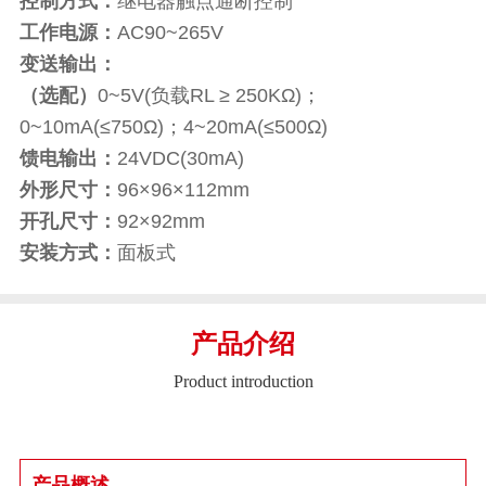
控制方式：
继电器触点通断控制
工作电源：
AC90~265V
变送输出：
（选配）
0~5V(负载RL ≥ 250KΩ)；
0~10mA(≤750Ω)；4~20mA(≤500Ω)
馈电输出：
24VDC(30mA)
外形尺寸：
96×96×112mm
开孔尺寸：
92×92mm
安装方式：
面板式
产品介绍
Product introduction
产品概述