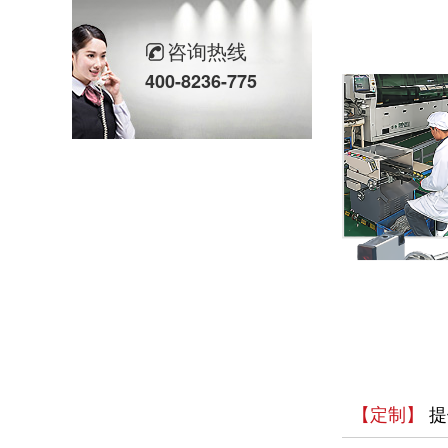
欣灵党建之行 寻访红色“旗”迹
咨询热线
欣灵“粽”头戏丨乐享『端午游园会』
400-8236-775
热烈祝贺乐清市知识产权协会“智慧芽”专利搜索应用软件培训会顺利召开
以母爱为名丨执扇寻夏 共赴一场美好花事
同“欣”同行 智领新程 | 欣灵电气2025年度表彰总结大会暨新年酒会成功举办！
马上欣程 同心共跃 | 欣灵电气2026年开工大吉！
预防为主，防治结合 | 欣灵电气开展消防应急预案演练活动
温州市政协副主席陈胜峰一行莅临欣灵电气调研指导
农工党浙江省委会主委葛明华一行莅临欣灵电气考察调研
【定制】
提