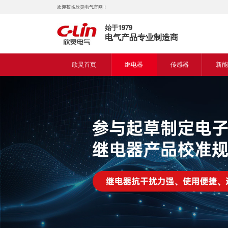
欢迎莅临欣灵电气官网！
始于1979
电气产品专业制造商
欣灵首页
继电器
传感器
新能
时间继电器
接近开关
新能
固体继电器
光电开关
新能
计数继电器
编码器
液位继电器
热电偶
电磁继电器及插座
热电阻