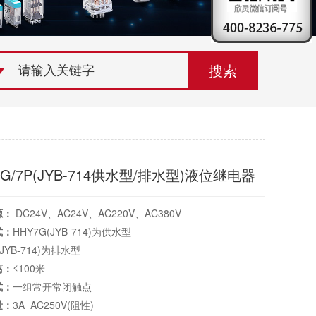
荣誉资质
组织机构
联系欣灵
7G/7P(JYB-714供水型/排水型)液位继电器
源：
DC24V、AC24V、AC220V、AC380V
式：
HHY7G(JYB-714)为供水型
(JYB-714)为排水型
离：
≤100米
式：
一组常开常闭触点
量：
3A AC250V(阻性)