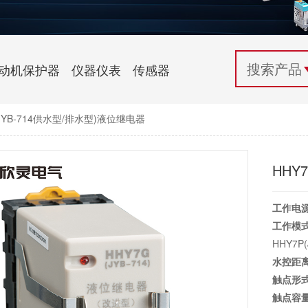
配电控制
纺织机械行业
电气百科
开关电源与电力模块
木工机械行业
常见问题
动机保护器
仪器仪表
传感器
自动化行业应用
化工机械行业
技术支持
P(JYB-714供水型/排水型)液位继电器
投诉与建议
HHY
工作电
工作模
HHY7P
水控距
触点形
触点容