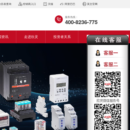
价目表查询
经销商入口
天猫
阿里巴巴
英文官网
服务热线：
400-8236-775
闻资讯
走进欣灵
投资者关系
闻动态
企业简介
会资讯
董事长致词
气百科
企业风采
见问答
专利证书
生产设备