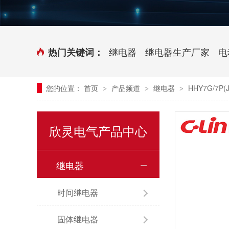
时控开关
传感器端子台
三相电力调整器系列
气缸式磁性开关
继电器
继电器生产厂家
电
热门关键词：
继电器模块系列
您的位置：
首页
产品频道
继电器
HHY7G/7
>
>
>
新能源继电器
欣灵电气产品中心
继电器
时间继电器
固体继电器