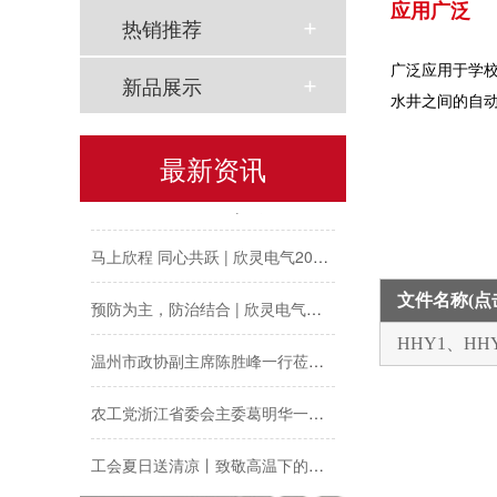
应用广泛
热销推荐
广泛应用于学
新品展示
水井之间的自
以母爱为名丨执扇寻夏 共赴一场美好花事
最新资讯
同“欣”同行 智领新程 | 欣灵电气2025年度表彰总结大会暨新年酒会成功举办！
马上欣程 同心共跃 | 欣灵电气2026年开工大吉！
预防为主，防治结合 | 欣灵电气开展消防应急预案演练活动
文件名称(
温州市政协副主席陈胜峰一行莅临欣灵电气调研指导
HHY1、H
农工党浙江省委会主委葛明华一行莅临欣灵电气考察调研
工会夏日送清凉丨致敬高温下的每一份坚守