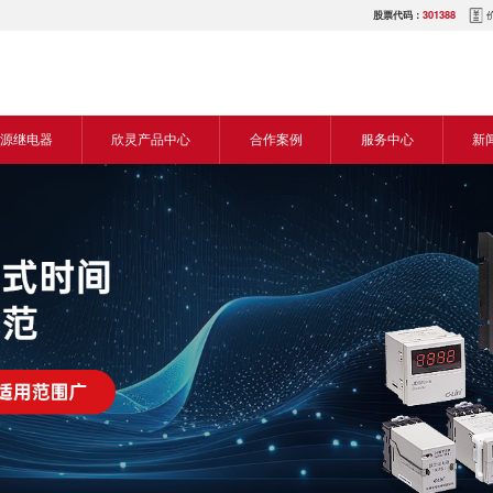
股票代码：
301388
源继电器
欣灵产品中心
合作案例
服务中心
新
源交流继电器
继电器
食品机械行业
营销网络
新
源直流继电器
传感器
机床行业
服务热线
展
电气传动与控制
塑料机械行业
电商平台
电
仪器仪表
建筑机械行业
下载中心
常
开关
包装机械行业
视频中心