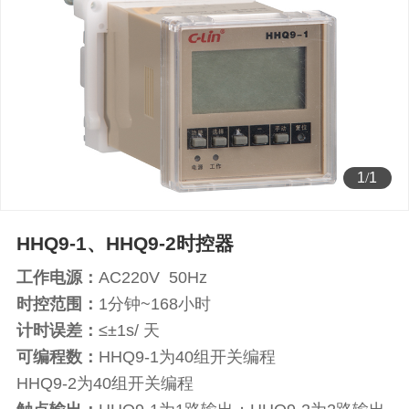
1
/
1
HHQ9-1、HHQ9-2时控器
工作电源：
AC220V 50Hz
时控范围：
1分钟~168小时
计时误差：
≤±1s/ 天
可编程数：
HHQ9-1为40组开关编程
HHQ9-2为40组开关编程