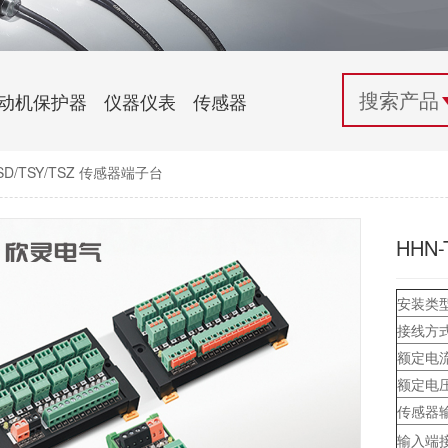
配电控制
纺织机械行业
电气百科
开关电源与电力模块
木工机械行业
常见问题
动机保护器
仪器仪表
传感器
自动化行业应用
化工机械行业
技术支持
TSD/TSY/TSZ 传感器端子台
投诉与建议
HHN
安装类
接线方
额定电
额定电
传感器
输入端