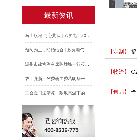
以母爱为名丨执扇寻夏 共赴一场美好花事
最新资讯
同“欣”同行 智领新程 | 欣灵电气2025年度表彰总结大会暨新年酒会成功举办！
马上欣程 同心共跃 | 欣灵电气2026年开工大吉！
预防为主，防治结合 | 欣灵电气开展消防应急预案演练活动
【定制】
提
温州市政协副主席陈胜峰一行莅临欣灵电气调研指导
【物流】
O
农工党浙江省委会主委葛明华一行莅临欣灵电气考察调研
工会夏日送清凉丨致敬高温下的每一份坚守
【售后】
全
欣灵党建之行 寻访红色“旗”迹
欣灵“粽”头戏丨乐享『端午游园会』
咨询热线
400-8236-775
热烈祝贺乐清市知识产权协会“智慧芽”专利搜索应用软件培训会顺利召开