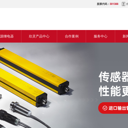
股票代码：
301388
源继电器
欣灵产品中心
合作案例
服务中心
新
源交流继电器
继电器
食品机械行业
营销网络
新
源直流继电器
传感器
机床行业
服务热线
展
电气传动与控制
塑料机械行业
电商平台
电
仪器仪表
建筑机械行业
下载中心
常
开关
包装机械行业
视频中心