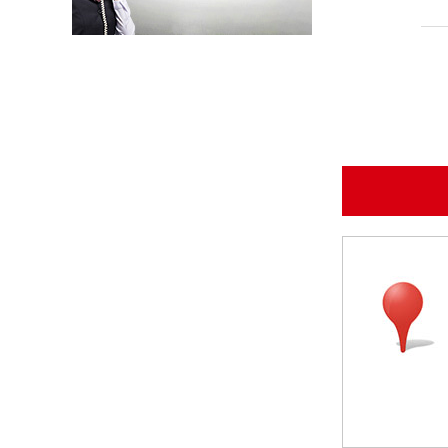
以母爱为名丨执扇寻夏 共赴一场美好花事
同“欣”同行 智领新程 | 欣灵电气2025年度表彰总结大会暨新年酒会成功举办！
马上欣程 同心共跃 | 欣灵电气2026年开工大吉！
预防为主，防治结合 | 欣灵电气开展消防应急预案演练活动
温州市政协副主席陈胜峰一行莅临欣灵电气调研指导
农工党浙江省委会主委葛明华一行莅临欣灵电气考察调研