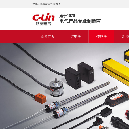
欢迎莅临欣灵电气官网！
始于1979
电气产品专业制造商
欣灵首页
继电器
传感器
新能
时间继电器
接近开关
新能
固体继电器
光电开关
新能
计数继电器
编码器
液位继电器
热电偶
电磁继电器及插座
热电阻