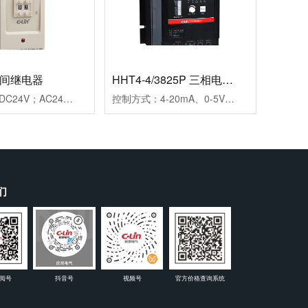
时间继电器
HHT4-4/3825P 三相电力调整器
工作电源：DC24V；AC24V、AC220V、AC380V延时范围：0.99s、9.9s、99s、9.9m、99m、99h99.9s、999s、99.9m、999m、999h重复误差：≤1%工作模式：通电延时触点形式：两组延时触点触点容量：3AAC250V(阻性)外形尺寸：45×82×90mm开孔尺寸：56-2×Φ4.5mm安装方式：装置式或35mm导轨式
控制方式：4-20mA、0-5V、0-10V三种方式可选输出方式：相位输出，移相范围0-150°负载电压：三相440VAC（三相三线）负载电流：25A保护功能：快速熔断器报警功能：断相、超温，继电器输出(1A/250VAC)介质耐压：≥2000VAC显示功能：LED面板显示SCR输出百分比及工作状态指示安装方式：螺栓安装使用负载：定阻抗电热丝、IR远红外线、UV灯管等外型尺寸：150×130×175mm安装尺寸：80×116mm(4-M5)冷却方式：自然冷却
们
阅号
抖音号
视频号
官方价格查询系统