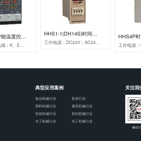
HHS1-1(DH14S)时间继电器
HB901系列智能温度控制仪
HHS4P
工作电源：DC24V；AC24V、AC220V、AC380V延时范围：0.01s~99h99m时分秒设置重复误差：≤1%工作模式：通电延时计时方式：正计时，数码管显示触点形式：两组延时带复位暂停功能触点容量：3AAC250V(阻性)外形尺寸：52×104×114mm开孔尺寸：45×77mm安装方式：面板式
测量信号：热电偶：K、E、J；热电阻：Pt100、Cu50控制方式：二位式继电器通断控制PID调节继电器通断控制；PID调节驱动SSR电压控制报警方式：一组报警继电器触点输出二组报警继电器触点输出工作电源：AC100~240V外形尺寸：96×96×78mm开孔尺寸：92×92mm附加功能：通讯功能、变送功能典型应用：用于挤塑机、回流焊机、鞋机等控温场合备注：多种传感器输入用户任意设定
典型应用案例
关注我
食品机械行业
机床行业
塑料机械行业
建筑机械行业
包装机械行业
纺织机械行业
木工机械行业
化工机械行业
微信订