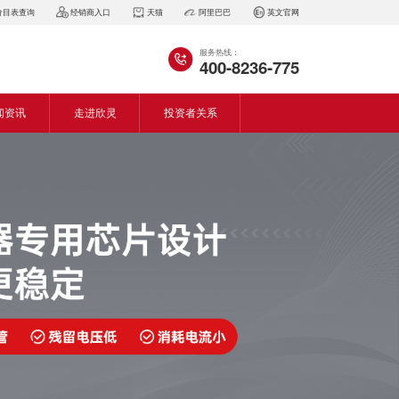
价目表查询
经销商入口
天猫
阿里巴巴
英文官网
服务热线：
400-8236-775
闻资讯
走进欣灵
投资者关系
闻动态
企业简介
会资讯
董事长致词
气百科
企业风采
见问答
专利证书
生产设备