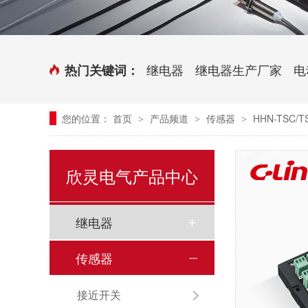
时控开关
传感器端子台
三相电力调整器系列
气缸式磁性开关
继电器
继电器生产厂家
电
热门关键词：
继电器模块系列
您的位置：
首页
产品频道
传感器
HHN-TSC/
>
>
>
新能源继电器
欣灵电气产品中心
继电器
传感器
接近开关