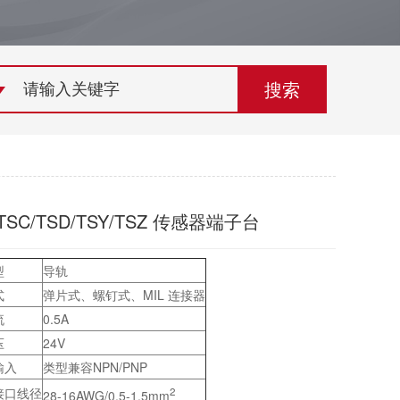
荣誉资质
组织机构
联系欣灵
-TSC/TSD/TSY/TSZ 传感器端子台
型
导轨
式
弹片式、螺钉式、MIL 连接器
流
0.5A
压
24V
输入
类型兼容NPN/PNP
接口线径
2
28-16AWG/0.5-1.5mm