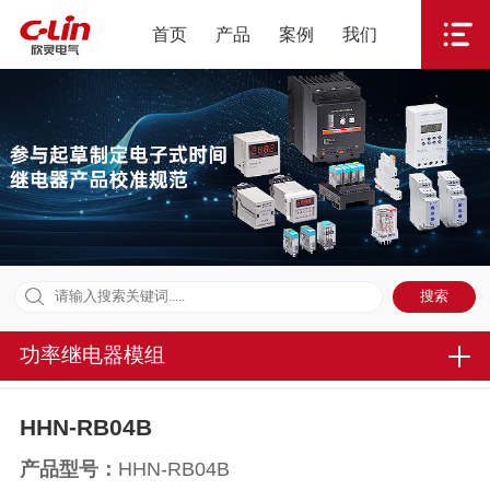
首页
产品
案例
我们
1
/
1
功率继电器模组
HHN-RB04B
产品型号：
HHN-RB04B