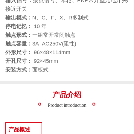
输入信号：
接点信号、米轮、PNP常开型光电开关/
接近开关
输出模式：
N、C、F、X、R多制式
停电记忆：
10 年
触点形式：
一组常开常闭触点
触点容量：
3A AC250V(阻性)
外形尺寸：
96×48×114mm
开孔尺寸：
92×45mm
安装方式：
面板式
产品介绍
Product introduction
产品概述