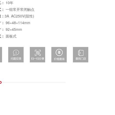
忆：
10年
式：
一组常开常闭触点
量：
3A AC250V(阻性)
寸：
96×48×114mm
寸：
92×45mm
式：
面板式