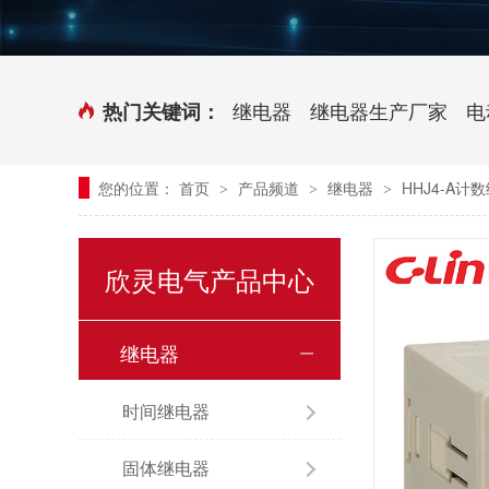
时控开关
传感器端子台
三相电力调整器系列
气缸式磁性开关
继电器
继电器生产厂家
电
热门关键词：
继电器模块系列
您的位置：
首页
产品频道
继电器
HHJ4-A计
>
>
>
新能源继电器
欣灵电气产品中心
继电器
时间继电器
固体继电器