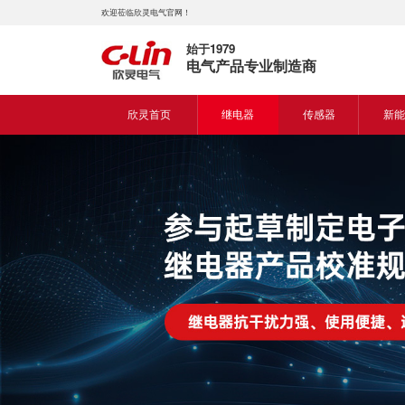
欢迎莅临欣灵电气官网！
始于1979
电气产品专业制造商
欣灵首页
继电器
传感器
新能
时间继电器
接近开关
新能
固体继电器
光电开关
新能
计数继电器
编码器
液位继电器
热电偶
电磁继电器及插座
热电阻