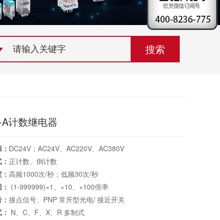
荣誉资质
组织机构
联系欣灵
4-A计数继电器
源：
DC24V；AC24V、AC220V、AC380V
式：
正计数、倒计数
度：
高频1000次/秒；低频30次/秒
围：
(1-999999)×1、×10、×100倍率
号：
接点信号、PNP 常开型光电/ 接近开关
式：
N、C、F、X、R 多制式