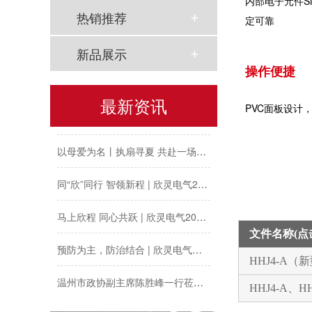
内部电子元件S
工会夏日送清凉丨致敬高温下的每一份坚守
热销推荐
定可靠
欣灵党建之行 寻访红色“旗”迹
新品展示
操作便捷
欣灵“粽”头戏丨乐享『端午游园会』
最新资讯
热烈祝贺乐清市知识产权协会“智慧芽”专利搜索应用软件培训会顺利召开
PVC面板设计
以母爱为名丨执扇寻夏 共赴一场美好花事
同“欣”同行 智领新程 | 欣灵电气2025年度表彰总结大会暨新年酒会成功举办！
马上欣程 同心共跃 | 欣灵电气2026年开工大吉！
文件名称(
预防为主，防治结合 | 欣灵电气开展消防应急预案演练活动
HHJ4-A
温州市政协副主席陈胜峰一行莅临欣灵电气调研指导
HHJ4-A、
农工党浙江省委会主委葛明华一行莅临欣灵电气考察调研