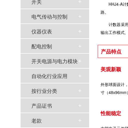
开关
HHJ4-
路。
电气传动与控制
计数器采用
仪器仪表
输出工作模式、
配电控制
产品特点
以母爱为名丨执扇寻夏 共赴一场美好花事
开关电源与电力模块
同“欣”同行 智领新程 | 欣灵电气2025年度表彰总结大会暨新年酒会成功举办！
美观新颖
自动化行业应用
马上欣程 同心共跃 | 欣灵电气2026年开工大吉！
外形球面设计，
按行业分类
预防为主，防治结合 | 欣灵电气开展消防应急预案演练活动
寸（48x96mm
产品证书
温州市政协副主席陈胜峰一行莅临欣灵电气调研指导
性能稳定
农工党浙江省委会主委葛明华一行莅临欣灵电气考察调研
老款