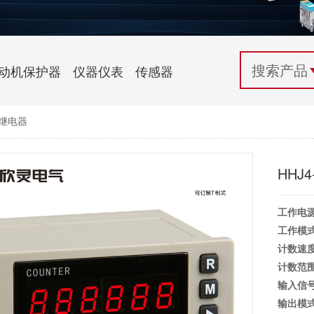
配电控制
纺织机械行业
电气百科
开关电源与电力模块
木工机械行业
常见问题
动机保护器
仪器仪表
传感器
自动化行业应用
化工机械行业
技术支持
数继电器
投诉与建议
HHJ
工作电
工作模
计数速
计数范
输入信
输出模