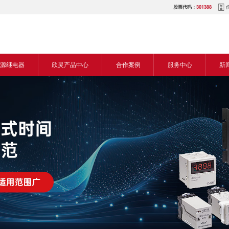
股票代码：
301388
源继电器
欣灵产品中心
合作案例
服务中心
新
源交流继电器
继电器
食品机械行业
营销网络
新
源直流继电器
传感器
机床行业
服务热线
展
电气传动与控制
塑料机械行业
电商平台
电
仪器仪表
建筑机械行业
下载中心
常
开关
包装机械行业
视频中心