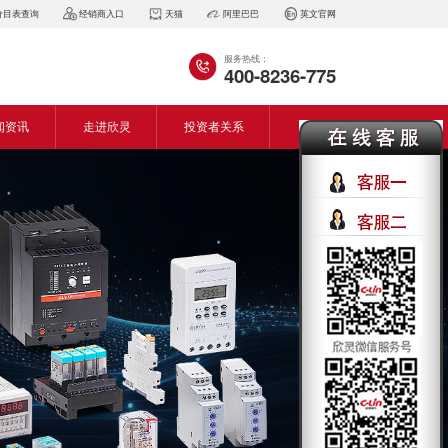
价目表查询
经销商入口
天猫
阿里巴巴
英文官网
服务热线：
400-8236-775
闻资讯
走进欣灵
投资者关系
闻动态
企业简介
会资讯
董事长致词
气百科
企业风采
见问答
专利证书
生产设备