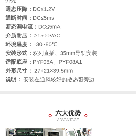
外壳
通态压降：
DC≤1.2V
通断时间：
DC≤5ms
断态漏电流：
DC≤5mA
介质耐压：
≥1500VAC
环境温度：
-30~80℃
安装形式：
双列直插、35mm导轨安装
适配底座：
PYF08A、PYF08A1
外形尺寸：
27×21×39.5mm
说明：
安装在通风较好的散热窗旁边
六大优势
ADVANTAGE