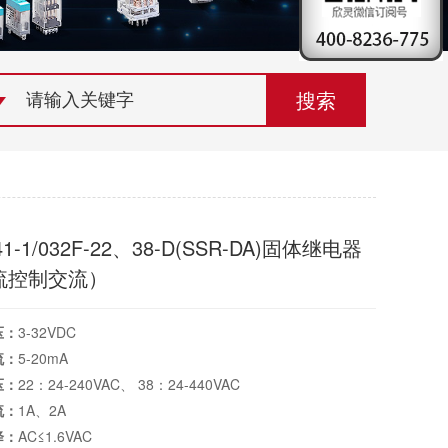
荣誉资质
组织机构
联系欣灵
1-1/032F-22、38-D(SSR-DA)固体继电器
流控制交流）
压：
3-32VDC
流：
5-20mA
压：
22：24-240VAC、 38：24-440VAC
流：
1A、2A
降：
AC≤1.6VAC