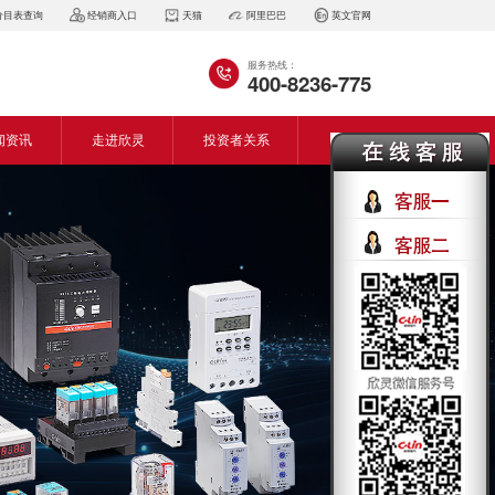
价目表查询
经销商入口
天猫
阿里巴巴
英文官网
服务热线：
400-8236-775
闻资讯
走进欣灵
投资者关系
闻动态
企业简介
会资讯
董事长致词
气百科
企业风采
见问答
专利证书
生产设备