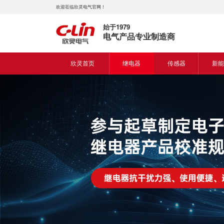
欢迎莅临欣灵电气官网！
始于1979
电气产品专业制造商
欣灵首页
继电器
传感器
新能
时间继电器
接近开关
新能
固体继电器
光电开关
新能
计数继电器
编码器
液位继电器
热电偶
电磁继电器及插座
热电阻