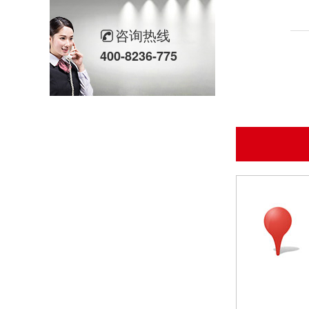
欣灵“粽”头戏丨乐享『端午游园会』
咨询热线
400-8236-775
热烈祝贺乐清市知识产权协会“智慧芽”专利搜索应用软件培训会顺利召开
以母爱为名丨执扇寻夏 共赴一场美好花事
同“欣”同行 智领新程 | 欣灵电气2025年度表彰总结大会暨新年酒会成功举办！
马上欣程 同心共跃 | 欣灵电气2026年开工大吉！
预防为主，防治结合 | 欣灵电气开展消防应急预案演练活动
温州市政协副主席陈胜峰一行莅临欣灵电气调研指导
农工党浙江省委会主委葛明华一行莅临欣灵电气考察调研