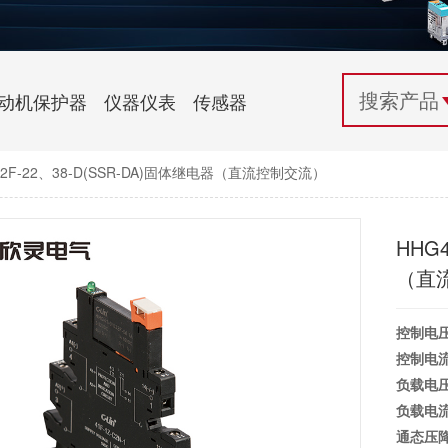
配电控制
纺织机械行业
电气百科
开关电源与电力模块
木工机械行业
常见问题
动机保护器
仪器仪表
传感器
自动化行业应用
化工机械行业
技术支持
032F-22、38-D(SSR-DA)固体继电器（直流控制交流）
投诉与建议
HHG4
（直
控制电
控制电
负载电
负载电
通态压