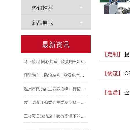
热销推荐
新品展示
以母爱为名丨执扇寻夏 共赴一场美好花事
最新资讯
同“欣”同行 智领新程 | 欣灵电气2025年度表彰总结大会暨新年酒会成功举办！
【定制】
提
马上欣程 同心共跃 | 欣灵电气2026年开工大吉！
预防为主，防治结合 | 欣灵电气开展消防应急预案演练活动
【物流】
O
温州市政协副主席陈胜峰一行莅临欣灵电气调研指导
【售后】
全
农工党浙江省委会主委葛明华一行莅临欣灵电气考察调研
工会夏日送清凉丨致敬高温下的每一份坚守
欣灵党建之行 寻访红色“旗”迹