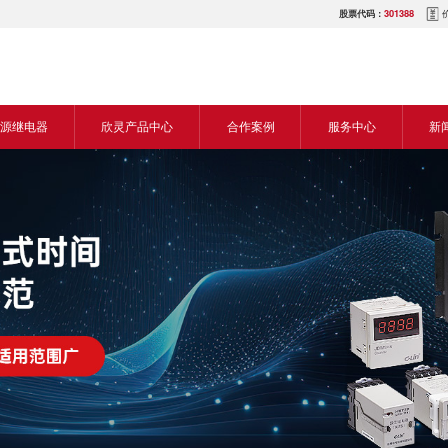
股票代码：
301388
源继电器
欣灵产品中心
合作案例
服务中心
新
源交流继电器
继电器
食品机械行业
营销网络
新
源直流继电器
传感器
机床行业
服务热线
展
电气传动与控制
塑料机械行业
电商平台
电
仪器仪表
建筑机械行业
下载中心
常
开关
包装机械行业
视频中心