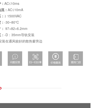
护：
AC≤10ms
电流：
AC≤10mA
压：
≥ 1500VAC
度：
-30~80℃
寸：
97×82×6.2mm
式：
-D：35mm导轨安装
安装在通风较好的散热窗旁边