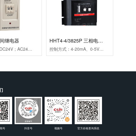
时间继电器
HHT4-4/3825P 三相电力调整器
工作电源：DC24V；AC24V、AC220V、AC380V延时范围：0.99s、9.9s、99s、9.9m、99m、99h99.9s、999s、99.9m、999m、999h重复误差：≤1%工作模式：通电延时触点形式：两组延时触点触点容量：3AAC250V(阻性)外形尺寸：45×82×90mm开孔尺寸：56-2×Φ4.5mm安装方式：装置式或35mm导轨式
控制方式：4-20mA、0-5V、0-10V三种方式可选输出方式：相位输出，移相范围0-150°负载电压：三相440VAC（三相三线）负载电流：25A保护功能：快速熔断器报警功能：断相、超温，继电器输出(1A/250VAC)介质耐压：≥2000VAC显示功能：LED面板显示SCR输出百分比及工作状态指示安装方式：螺栓安装使用负载：定阻抗电热丝、IR远红外线、UV灯管等外型尺寸：150×130×175mm安装尺寸：80×116mm(4-M5)冷却方式：自然冷却
们
阅号
抖音号
视频号
官方价格查询系统