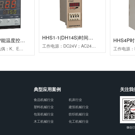
HHS1-1(DH14S)时间继电器
HB901系列智能温度控制仪
HHS4P
工作电源：DC24V；AC24V、AC220V、AC380V延时范围：0.01s~99h99m时分秒设置重复误差：≤1%工作模式：通电延时计时方式：正计时，数码管显示触点形式：两组延时带复位暂停功能触点容量：3AAC250V(阻性)外形尺寸：52×104×114mm开孔尺寸：45×77mm安装方式：面板式
测量信号：热电偶：K、E、J；热电阻：Pt100、Cu50控制方式：二位式继电器通断控制PID调节继电器通断控制；PID调节驱动SSR电压控制报警方式：一组报警继电器触点输出二组报警继电器触点输出工作电源：AC100~240V外形尺寸：96×96×78mm开孔尺寸：92×92mm附加功能：通讯功能、变送功能典型应用：用于挤塑机、回流焊机、鞋机等控温场合备注：多种传感器输入用户任意设定
典型应用案例
关注我
食品机械行业
机床行业
塑料机械行业
建筑机械行业
包装机械行业
纺织机械行业
木工机械行业
化工机械行业
微信订