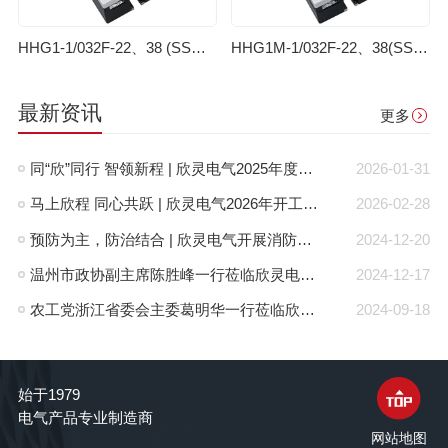
HHG1-1/032F-22、38 (SSR-DA)单相固体继电器( 直流控制交流)
HHG1M-1/032F-22、38(SSR-DA)（抗干扰型）固体继电器（直流控制交流）
最新资讯
更多
同“欣”同行 智领新程 | 欣灵电气2025年度表彰总结大会暨新年酒会成功举办！
2026-01-31
马上欣程 同心共跃 | 欣灵电气2026年开工大吉！
2026-02-28
预防为主，防治结合 | 欣灵电气开展消防应急预案演练活动
2024-12-20
温州市政协副主席陈胜峰一行莅临欣灵电气调研指导
2024-12-17
农工党浙江省委会主委葛明华一行莅临欣灵电气考察调研
2024-09-18
始于1979
电气产品专业制造商
网站地图