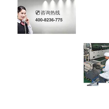
欣灵“粽”头戏丨乐享『端午游园会』
咨询热线
400-8236-775
热烈祝贺乐清市知识产权协会“智慧芽”专利搜索应用软件培训会顺利召开
以母爱为名丨执扇寻夏 共赴一场美好花事
同“欣”同行 智领新程 | 欣灵电气2025年度表彰总结大会暨新年酒会成功举办！
马上欣程 同心共跃 | 欣灵电气2026年开工大吉！
预防为主，防治结合 | 欣灵电气开展消防应急预案演练活动
温州市政协副主席陈胜峰一行莅临欣灵电气调研指导
农工党浙江省委会主委葛明华一行莅临欣灵电气考察调研