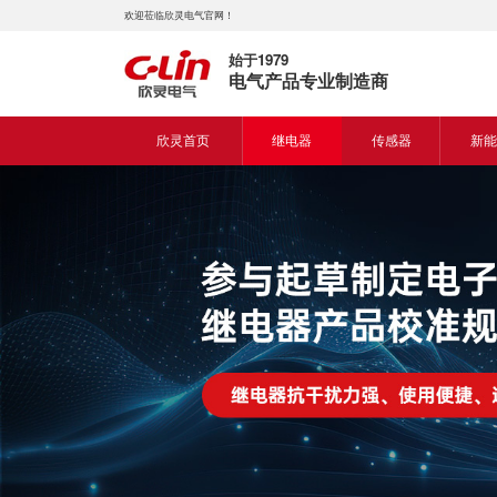
欢迎莅临欣灵电气官网！
始于1979
电气产品专业制造商
欣灵首页
继电器
传感器
新能
时间继电器
接近开关
新能
固体继电器
光电开关
新能
计数继电器
编码器
液位继电器
热电偶
电磁继电器及插座
热电阻