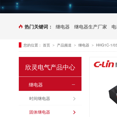
时控开关
传感器端子台
三相电力调整器系列
气缸式磁性开关
继电器
继电器生产厂家
电
热门关键词：
继电器模块系列
您的位置：
首页
产品频道
继电器
HHG1C-1/
>
>
>
新能源继电器
欣灵电气产品中心
继电器
时间继电器
固体继电器