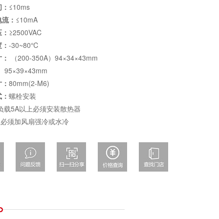
间：
≤10ms
电流：
≤10mA
压：
≥2500VAC
度：
-30~80℃
寸：
（200-350A）94×34×43mm
）95×39×43mm
寸：
80mm(2-M6)
式：
螺栓安装
负载5A以上必须安装散热器
上必须加风扇强冷或水冷