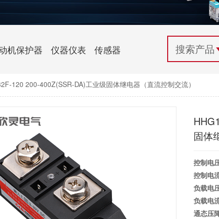
配电控制
纺织机械行业
电气百科
开关电源与电力模块
木工机械行业
常见问题
动机保护器
仪器仪表
传感器
自动化行业应用
化工机械行业
技术支持
032F-120 200-400Z(SSR-DA)工业级固体继电器（直流控制交流）
投诉与建议
HHG1
固体
控制电
控制电
负载电
负载电
通态压