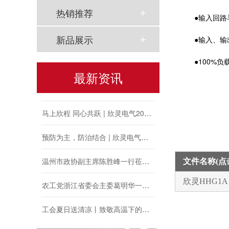
热销推荐
●输入回
新品展示
●输入、
以母爱为名丨执扇寻夏 共赴一场美好花事
●100%
最新资讯
同“欣”同行 智领新程 | 欣灵电气2025年度表彰总结大会暨新年酒会成功举办！
马上欣程 同心共跃 | 欣灵电气2026年开工大吉！
预防为主，防治结合 | 欣灵电气开展消防应急预案演练活动
温州市政协副主席陈胜峰一行莅临欣灵电气调研指导
文件名称(
农工党浙江省委会主委葛明华一行莅临欣灵电气考察调研
欣灵HHG1
工会夏日送清凉丨致敬高温下的每一份坚守
欣灵党建之行 寻访红色“旗”迹