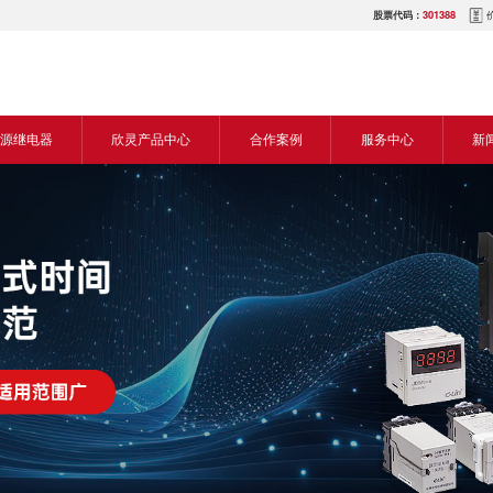
股票代码：
301388
源继电器
欣灵产品中心
合作案例
服务中心
新
源交流继电器
继电器
食品机械行业
营销网络
新
源直流继电器
传感器
机床行业
服务热线
展
电气传动与控制
塑料机械行业
电商平台
电
仪器仪表
建筑机械行业
下载中心
常
开关
包装机械行业
视频中心