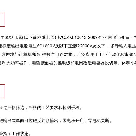
固体继电器(以下简称继电器) 按Q/ZXL10013-2009企业 标 准 制 造，符合
Hz)单相额定输出电源电压AC1200V及以下直流DC600V及以下， 多
可方便地与计算机和各 种数字电路对接，广泛应用于工业自动化控制领
为各种大功率器件，电磁接触器的推动级和电网改造电容器投切等。体积小
厂经过严格筛选，严格的工艺要求和检测手段。
控硅输出或单向可控硅反并联输出，零电压开启，零电流关断。
管指示工作状态。