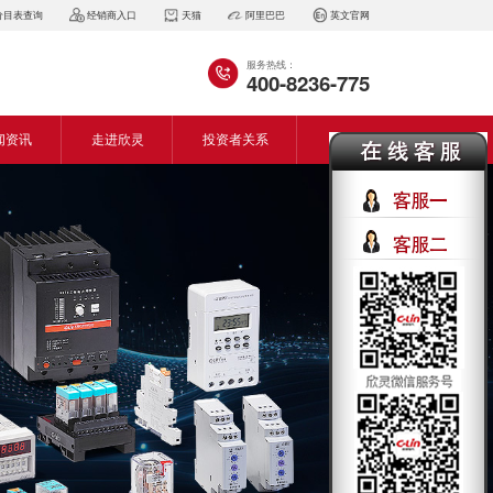
价目表查询
经销商入口
天猫
阿里巴巴
英文官网
服务热线：
400-8236-775
闻资讯
走进欣灵
投资者关系
闻动态
企业简介
会资讯
董事长致词
气百科
企业风采
见问答
专利证书
生产设备