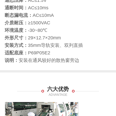
通态压降：
AC≤1.5V
通断时间：
AC≤10ms
断态漏电流：
AC≤10mA
介质耐压：
≥1500VAC
环境温度：
-30~80℃
外形尺寸：
29×12.7×20mm
安装方式：
35mm导轨安装、双列直插
适配底座：
P69P05E2
说明：
安装在通风较好的散热窗旁边
六大优势
ADVANTAGE