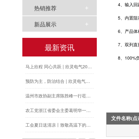
4、输入回
热销推荐
5、内置
新品展示
6、产品
以母爱为名丨执扇寻夏 共赴一场美好花事
7、双列
最新资讯
同“欣”同行 智领新程 | 欣灵电气2025年度表彰总结大会暨新年酒会成功举办！
8、100
马上欣程 同心共跃 | 欣灵电气2026年开工大吉！
预防为主，防治结合 | 欣灵电气开展消防应急预案演练活动
温州市政协副主席陈胜峰一行莅临欣灵电气调研指导
农工党浙江省委会主委葛明华一行莅临欣灵电气考察调研
文件名称(
工会夏日送清凉丨致敬高温下的每一份坚守
欣灵党建之行 寻访红色“旗”迹