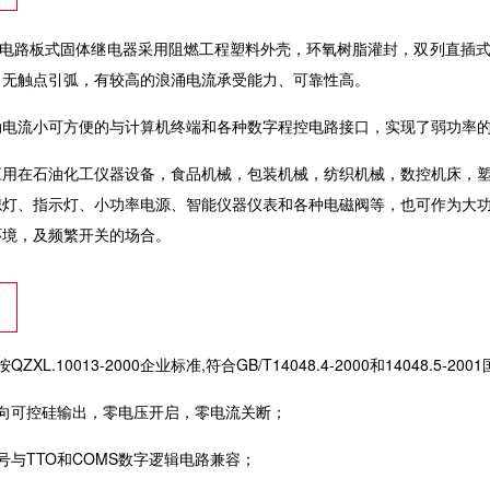
系列电路板式固体继电器采用阻燃工程塑料外壳，环氧树脂灌封，双列直插
、无触点引弧，有较高的浪涌电流承受能力、可靠性高。
动电流小可方便的与计算机终端和各种数字程控电路接口，实现了弱功率
应用在石油化工仪器设备，食品机械，包装机械，纺织机械，数控机床，
炽灯、指示灯、小功率电源、智能仪器仪表和各种电磁阀等，也可作为大
环境，及频繁开关的场合。
ZXL.10013-2000企业标准,符合GB/T14048.4-2000和14048.5-20
双向可控硅输出，零电压开启，零电流关断；
号与TTO和COMS数字逻辑电路兼容；