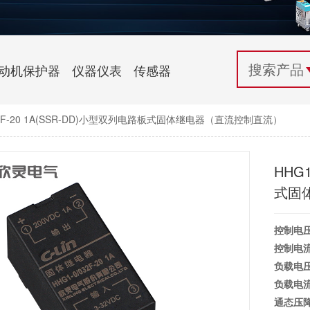
配电控制
纺织机械行业
电气百科
开关电源与电力模块
木工机械行业
常见问题
动机保护器
仪器仪表
传感器
自动化行业应用
化工机械行业
技术支持
032F-20 1A(SSR-DD)小型双列电路板式固体继电器（直流控制直流）
投诉与建议
HHG1
式固
控制电
控制电
负载电
负载电
通态压