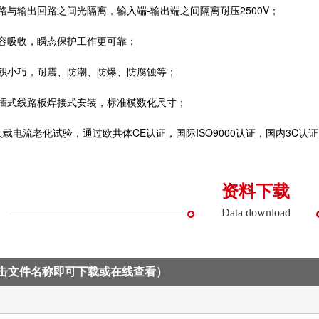
路与输出回路之间光隔离，输入端-输出端之间隔离耐压2500V；
阻容吸收，瞬态保护工作更可靠；
体积小巧，耐震、防潮、防爆、防腐蚀等；
直插式线路板焊接式安装，标准模数化尺寸；
%负载电流老化试验，通过欧共体CE认证，国际ISO9000认证，国内3C认
资料下载
Data download
点击文件名称即可下载或在线查看）