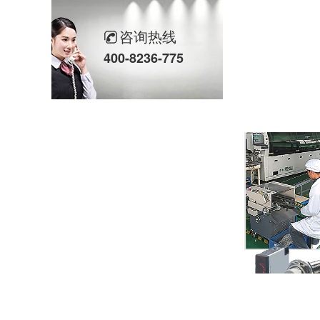
欣灵“粽”头戏丨乐享『端午游园会』
咨询热线
400-8236-775
热烈祝贺乐清市知识产权协会“智慧芽”专利搜索应用软件培训会顺利召开
以母爱为名丨执扇寻夏 共赴一场美好花事
同“欣”同行 智领新程 | 欣灵电气2025年度表彰总结大会暨新年酒会成功举办！
马上欣程 同心共跃 | 欣灵电气2026年开工大吉！
预防为主，防治结合 | 欣灵电气开展消防应急预案演练活动
温州市政协副主席陈胜峰一行莅临欣灵电气调研指导
农工党浙江省委会主委葛明华一行莅临欣灵电气考察调研