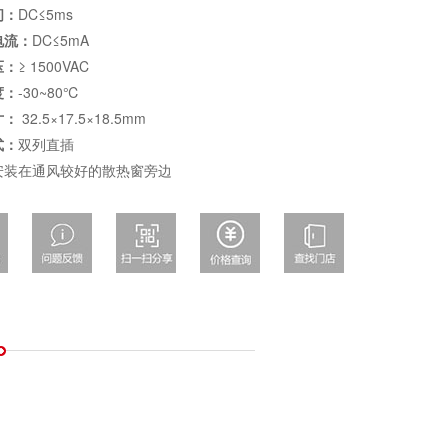
间：
DC≤5ms
电流：
DC≤5mA
压：
≥ 1500VAC
度：
-30~80℃
寸：
32.5×17.5×18.5mm
式：
双列直插
安装在通风较好的散热窗旁边