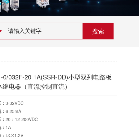
荣誉资质
组织机构
联系欣灵
-0/032F-20 1A(SSR-DD)小型双列电路板
体继电器（直流控制直流）
压：
3-32VDC
流：
6-25mA
压：
20：12-200VDC
流：
1A
降：
DC≤1.2V