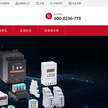
价目表查询
经销商入口
天猫
阿里巴巴
英文官网
服务热线：
400-8236-775
闻资讯
走进欣灵
投资者关系
闻动态
企业简介
会资讯
董事长致词
气百科
企业风采
见问答
专利证书
生产设备