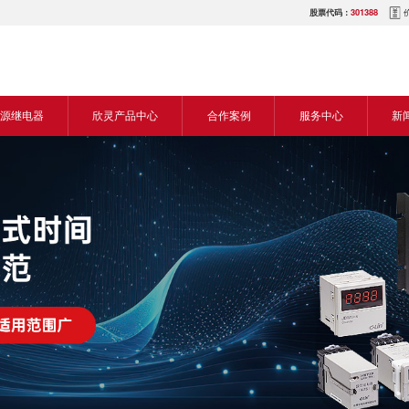
股票代码：
301388
源继电器
欣灵产品中心
合作案例
服务中心
新
源交流继电器
继电器
食品机械行业
营销网络
新
源直流继电器
传感器
机床行业
服务热线
展
电气传动与控制
塑料机械行业
电商平台
电
仪器仪表
建筑机械行业
下载中心
常
开关
包装机械行业
视频中心