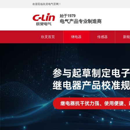
欢迎莅临欣灵电气官网！
始于1979
电气产品专业制造商
欣灵首页
继电器
传感器
新能
时间继电器
接近开关
新能
固体继电器
光电开关
新能
计数继电器
编码器
液位继电器
热电偶
电磁继电器及插座
热电阻