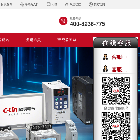
价目表查询
经销商入口
天猫
阿里巴巴
英文官网
服务热线：
400-8236-775
闻资讯
走进欣灵
投资者关系
闻动态
企业简介
会资讯
董事长致词
气百科
企业风采
见问答
专利证书
生产设备