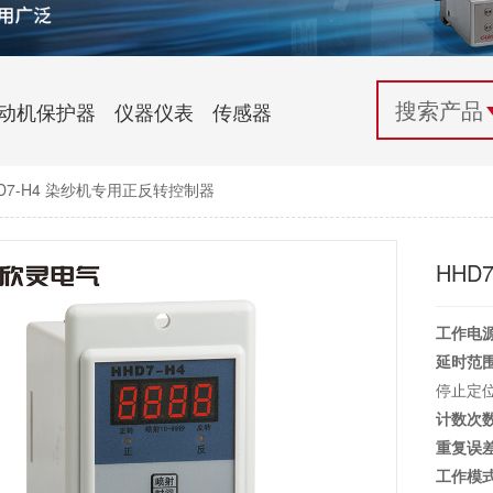
配电控制
纺织机械行业
电气百科
开关电源与电力模块
木工机械行业
常见问题
动机保护器
仪器仪表
传感器
自动化行业应用
化工机械行业
技术支持
D7-H4 染纱机专用正反转控制器
投诉与建议
HHD
工作电
延时范
停止定位
计数次
重复误
工作模