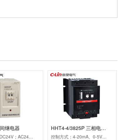
时间继电器
HHT4-4/3825P 三相电力调整器
工作电源：DC24V；AC24V、AC220V、AC380V延时范围：0.99s、9.9s、99s、9.9m、99m、99h99.9s、999s、99.9m、999m、999h重复误差：≤1%工作模式：通电延时触点形式：两组延时触点触点容量：3AAC250V(阻性)外形尺寸：45×82×90mm开孔尺寸：56-2×Φ4.5mm安装方式：装置式或35mm导轨式
控制方式：4-20mA、0-5V、0-10V三种方式可选输出方式：相位输出，移相范围0-150°负载电压：三相440VAC（三相三线）负载电流：25A保护功能：快速熔断器报警功能：断相、超温，继电器输出(1A/250VAC)介质耐压：≥2000VAC显示功能：LED面板显示SCR输出百分比及工作状态指示安装方式：螺栓安装使用负载：定阻抗电热丝、IR远红外线、UV灯管等外型尺寸：150×130×175mm安装尺寸：80×116mm(4-M5)冷却方式：自然冷却