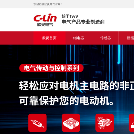
欢迎莅临欣灵电气官网！
始于1979
电气产品专业制造商
欣灵首页
继电器
传感器
新能
时间继电器
接近开关
新能
固体继电器
光电开关
新能
计数继电器
编码器
液位继电器
热电偶
电磁继电器及插座
热电阻