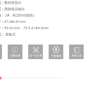
式：
数码管指示
式：
两路电压输出
量：
3A AC250V(阻性)
寸：
57×86×81mm
寸：
53×61mm、75.5-2×Φ4.5mm
式：
面板式