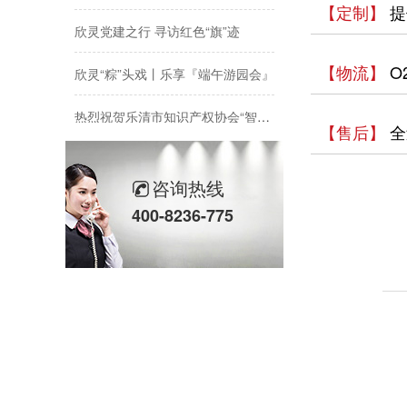
【定制】
提
欣灵党建之行 寻访红色“旗”迹
欣灵“粽”头戏丨乐享『端午游园会』
【物流】
O
热烈祝贺乐清市知识产权协会“智慧芽”专利搜索应用软件培训会顺利召开
【售后】
全
以母爱为名丨执扇寻夏 共赴一场美好花事
咨询热线
同“欣”同行 智领新程 | 欣灵电气2025年度表彰总结大会暨新年酒会成功举办！
400-8236-775
马上欣程 同心共跃 | 欣灵电气2026年开工大吉！
预防为主，防治结合 | 欣灵电气开展消防应急预案演练活动
温州市政协副主席陈胜峰一行莅临欣灵电气调研指导
农工党浙江省委会主委葛明华一行莅临欣灵电气考察调研