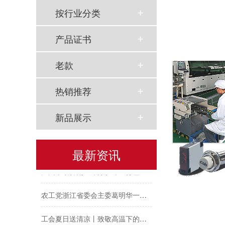
按行业分类
产品证书
老款
以母爱为名丨执扇寻夏 共赴一场美好花事
热销推荐
同“欣”同行 智领新程 | 欣灵电气2025年度表彰总结大会暨新年酒会成功举办！
新品展示
马上欣程 同心共跃 | 欣灵电气2026年开工大吉！
预防为主，防治结合 | 欣灵电气开展消防应急预案演练活动
最新资讯
温州市政协副主席陈胜峰一行莅临欣灵电气调研指导
农工党浙江省委会主委葛明华一行莅临欣灵电气考察调研
工会夏日送清凉丨致敬高温下的每一份坚守