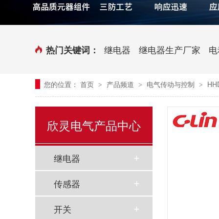
时控开关
传感器端子台
三相电力调整器系列
气缸式磁性开关
继电器
继电器生产厂家
电
热门关键词：
继电器模块系列
您的位置：
首页
产品频道
电气传动与控制
HH
>
>
>
新能源继电器
欣灵电气产品中心
继电器
传感器
开关