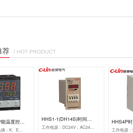
推荐
/ HOT PRODUCT
HHS1-1(DH14S)时间继电器
HB901系列智能温度控制仪
HHS4P
工作电源：DC24V；AC24V、AC220V、AC380V延时范围：0.01s~99h99m时分秒设置重复误差：≤1%工作模式：通电延时计时方式：正计时，数码管显示触点形式：两组延时带复位暂停功能触点容量：3AAC250V(阻性)外形尺寸：52×104×114mm开孔尺寸：45×77mm安装方式：面板式
测量信号：热电偶：K、E、J；热电阻：Pt100、Cu50控制方式：二位式继电器通断控制PID调节继电器通断控制；PID调节驱动SSR电压控制报警方式：一组报警继电器触点输出二组报警继电器触点输出工作电源：AC100~240V外形尺寸：96×96×78mm开孔尺寸：92×92mm附加功能：通讯功能、变送功能典型应用：用于挤塑机、回流焊机、鞋机等控温场合备注：多种传感器输入用户任意设定