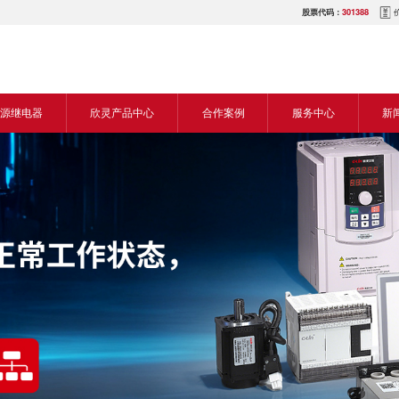
股票代码：
301388
源继电器
欣灵产品中心
合作案例
服务中心
新
源交流继电器
继电器
食品机械行业
营销网络
新
源直流继电器
传感器
机床行业
服务热线
展
电气传动与控制
塑料机械行业
电商平台
电
仪器仪表
建筑机械行业
下载中心
常
开关
包装机械行业
视频中心