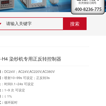
荣誉资质
组织机构
联系欣灵
7-H4 染纱机专用正反转控制器
源：
DC24V；AC24V,AC220V,AC380V
围：
喷射10~99s 可设定；正反转3s
：时间0.1~24s 可设定
数：
1~9 次 可设定
差：
≤ 1%
式：
循环延时