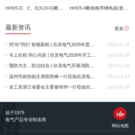
HHD5-D、C、E(XJ3-G)断相相序继电器（老款）
HHD5-II断相相序继电器(老款)
最新资讯
更多
同“欣”同行 智领新程 | 欣灵电气2025年度表彰总结大会暨新年酒会成功举办！
2026-01-31
马上欣程 同心共跃 | 欣灵电气2026年开工大吉！
2026-02-28
预防为主，防治结合 | 欣灵电气开展消防应急预案演练活动
2024-12-20
温州市政协副主席陈胜峰一行莅临欣灵电气调研指导
2024-12-17
农工党浙江省委会主委葛明华一行莅临欣灵电气考察调研
2024-09-18
始于1979
电气产品专业制造商
网站地图