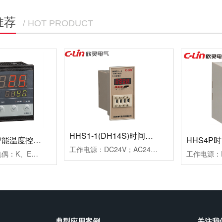
推荐
/ HOT PRODUCT
HHS1-1(DH14S)时间继电器
HB901系列智能温度控制仪
HHS4P
工作电源：DC24V；AC24V、AC220V、AC380V延时范围：0.01s~99h99m时分秒设置重复误差：≤1%工作模式：通电延时计时方式：正计时，数码管显示触点形式：两组延时带复位暂停功能触点容量：3AAC250V(阻性)外形尺寸：52×104×114mm开孔尺寸：45×77mm安装方式：面板式
测量信号：热电偶：K、E、J；热电阻：Pt100、Cu50控制方式：二位式继电器通断控制PID调节继电器通断控制；PID调节驱动SSR电压控制报警方式：一组报警继电器触点输出二组报警继电器触点输出工作电源：AC100~240V外形尺寸：96×96×78mm开孔尺寸：92×92mm附加功能：通讯功能、变送功能典型应用：用于挤塑机、回流焊机、鞋机等控温场合备注：多种传感器输入用户任意设定
典型应用案例
关注我