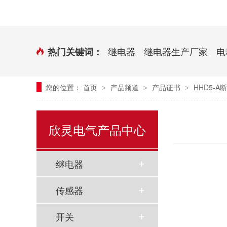
时控开关
传感器端子台
三相电力调整器系列
气缸式磁性开关
继电器
继电器生产厂家
电
热门关键词：
继电器模块系列
您的位置：
首页
产品频道
产品证书
HHD5-
>
>
>
新能源继电器
欣灵电气产品中心
继电器
传感器
开关