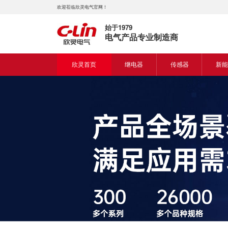
欢迎莅临欣灵电气官网！
始于1979
电气产品专业制造商
欣灵首页
继电器
传感器
新能
时间继电器
接近开关
新能
固体继电器
光电开关
新能
计数继电器
编码器
液位继电器
热电偶
电磁继电器及插座
热电阻