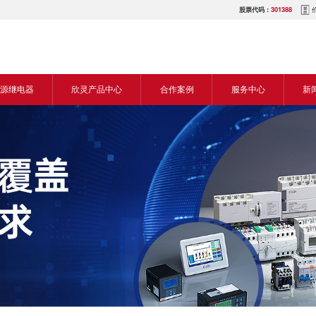
股票代码：
301388
源继电器
欣灵产品中心
合作案例
服务中心
新
源交流继电器
继电器
食品机械行业
营销网络
新
源直流继电器
传感器
机床行业
服务热线
展
电气传动与控制
塑料机械行业
电商平台
电
仪器仪表
建筑机械行业
下载中心
常
开关
包装机械行业
视频中心