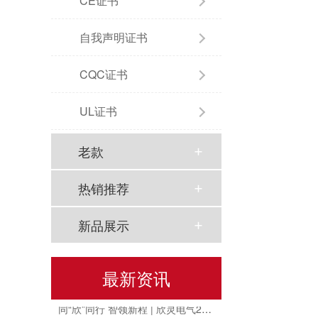
CE证书
自我声明证书
CQC证书
UL证书
老款
热销推荐
新品展示
以母爱为名丨执扇寻夏 共赴一场美好花事
最新资讯
同“欣”同行 智领新程 | 欣灵电气2025年度表彰总结大会暨新年酒会成功举办！