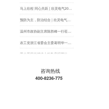
马上欣程 同心共跃 | 欣灵电气2026年开工大吉！
预防为主，防治结合 | 欣灵电气开展消防应急预案演练活动
温州市政协副主席陈胜峰一行莅临欣灵电气调研指导
农工党浙江省委会主委葛明华一行莅临欣灵电气考察调研
工会夏日送清凉丨致敬高温下的每一份坚守
欣灵党建之行 寻访红色“旗”迹
咨询热线
欣灵“粽”头戏丨乐享『端午游园会』
400-8236-775
热烈祝贺乐清市知识产权协会“智慧芽”专利搜索应用软件培训会顺利召开
以母爱为名丨执扇寻夏 共赴一场美好花事
同“欣”同行 智领新程 | 欣灵电气2025年度表彰总结大会暨新年酒会成功举办！