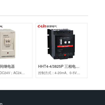
时间继电器
HHT4-4/3825P 三相电力调整器
工作电源：DC24V；AC24V、AC220V、AC380V延时范围：0.99s、9.9s、99s、9.9m、99m、99h99.9s、999s、99.9m、999m、999h重复误差：≤1%工作模式：通电延时触点形式：两组延时触点触点容量：3AAC250V(阻性)外形尺寸：45×82×90mm开孔尺寸：56-2×Φ4.5mm安装方式：装置式或35mm导轨式
控制方式：4-20mA、0-5V、0-10V三种方式可选输出方式：相位输出，移相范围0-150°负载电压：三相440VAC（三相三线）负载电流：25A保护功能：快速熔断器报警功能：断相、超温，继电器输出(1A/250VAC)介质耐压：≥2000VAC显示功能：LED面板显示SCR输出百分比及工作状态指示安装方式：螺栓安装使用负载：定阻抗电热丝、IR远红外线、UV灯管等外型尺寸：150×130×175mm安装尺寸：80×116mm(4-M5)冷却方式：自然冷却
们