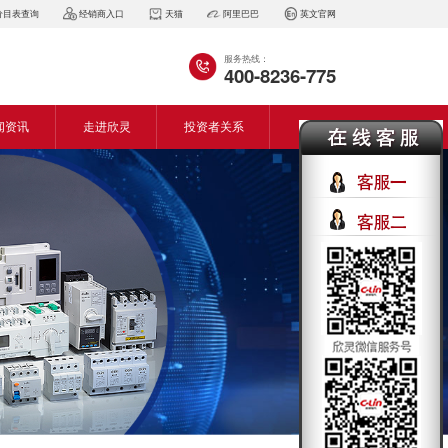
价目表查询
经销商入口
天猫
阿里巴巴
英文官网
服务热线：
400-8236-775
闻资讯
走进欣灵
投资者关系
闻动态
企业简介
会资讯
董事长致词
气百科
企业风采
见问答
专利证书
生产设备