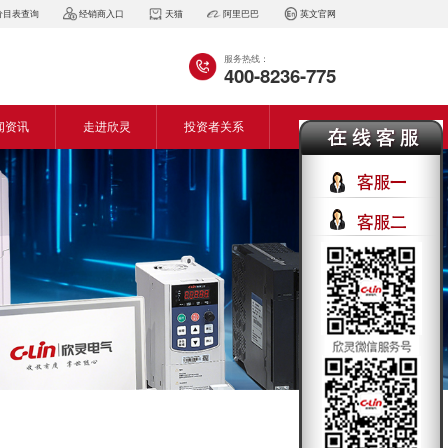
价目表查询
经销商入口
天猫
阿里巴巴
英文官网
服务热线：
400-8236-775
闻资讯
走进欣灵
投资者关系
闻动态
企业简介
会资讯
董事长致词
气百科
企业风采
见问答
专利证书
生产设备