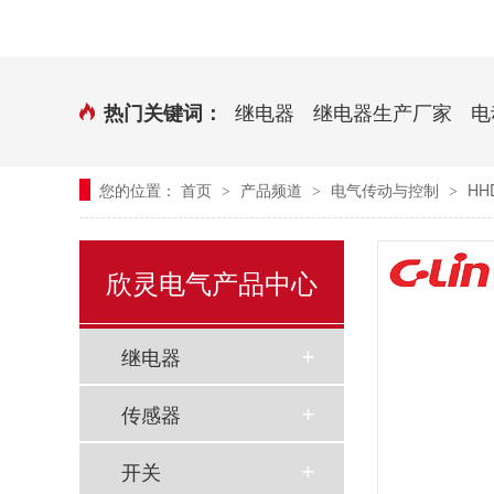
时控开关
传感器端子台
三相电力调整器系列
气缸式磁性开关
继电器
继电器生产厂家
电
热门关键词：
继电器模块系列
您的位置：
首页
产品频道
电气传动与控制
H
>
>
>
新能源继电器
欣灵电气产品中心
继电器
传感器
开关