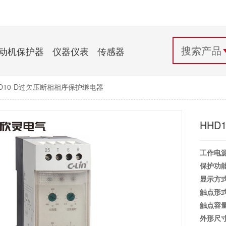
配电控制
纺织机械行业
电气百科
开关电源与电力模块
木工机械行业
常见问题
动机保护器
仪器仪表
传感器
自动化行业应用
化工机械行业
技术支持
HD10-D过欠压断相相序保护继电器
投诉与建议
HHD
工作电
保护功
显示方
触点形
触点容
外形尺