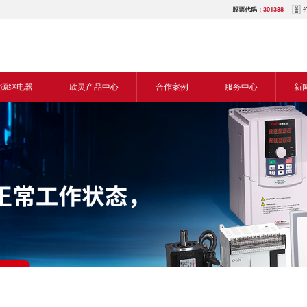
股票代码：
301388
源继电器
欣灵产品中心
合作案例
服务中心
新
源交流继电器
继电器
食品机械行业
营销网络
新
源直流继电器
传感器
机床行业
服务热线
展
电气传动与控制
塑料机械行业
电商平台
电
仪器仪表
建筑机械行业
下载中心
常
开关
包装机械行业
视频中心