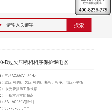
荣誉资质
组织机构
联系欣灵
10-D过欠压断相相序保护继电器
源：
三相AC380V 50Hz
能：
过压(可调)、欠压(可调)、断相、相序、电压不平衡
式：
发光管指示工作状态
式：
一组常开常闭触点
量：
3A AC250V(阻性)
寸：
33×78×68.5mm