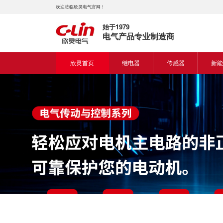
欢迎莅临欣灵电气官网！
始于1979
电气产品专业制造商
欣灵首页
继电器
传感器
新能
时间继电器
接近开关
新能
固体继电器
光电开关
新能
计数继电器
编码器
液位继电器
热电偶
电磁继电器及插座
热电阻