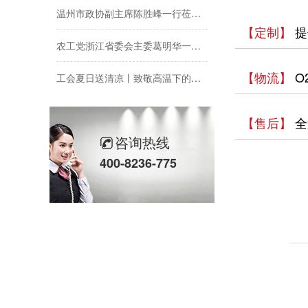
温州市政协副主席陈胜峰一行莅临欣灵电气调研指导
【定制】
提
农工党浙江省委会主委葛明华一行莅临欣灵电气考察调研
工会夏日送清凉丨致敬高温下的每一份坚守
【物流】
O
欣灵党建之行 寻访红色“旗”迹
【售后】
全
欣灵“粽”头戏丨乐享『端午游园会』
咨询热线
400-8236-775
热烈祝贺乐清市知识产权协会“智慧芽”专利搜索应用软件培训会顺利召开
以母爱为名丨执扇寻夏 共赴一场美好花事
同“欣”同行 智领新程 | 欣灵电气2025年度表彰总结大会暨新年酒会成功举办！
马上欣程 同心共跃 | 欣灵电气2026年开工大吉！
预防为主，防治结合 | 欣灵电气开展消防应急预案演练活动