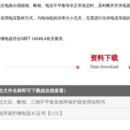
的主电路出现错相、断相、电压不平衡等非正常状态时，及时断开开关电
器采用电压取样方式，与电动机的功率大小无关，无需进行任何电流等级
。
电器符合GB/T 14048.4有关要求。
资料下载
Data download
点击文件名称即可下载或在线查看）
系列过欠压、断相、三相不平衡及相序保护器使用说明书
相相序保护继电器3C证书【CCC】