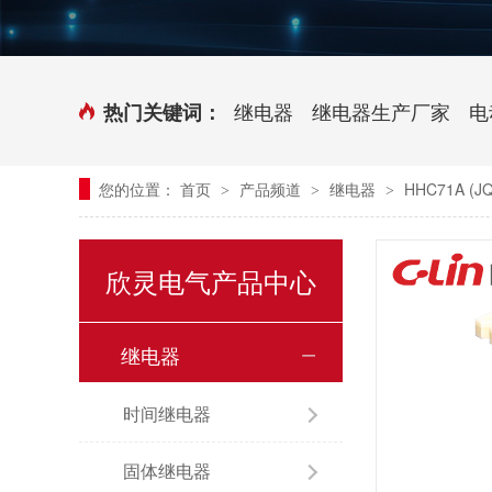
时控开关
传感器端子台
三相电力调整器系列
气缸式磁性开关
继电器
继电器生产厂家
电
热门关键词：
继电器模块系列
您的位置：
首页
产品频道
继电器
HHC71A (
>
>
>
新能源继电器
欣灵电气产品中心
继电器
时间继电器
固体继电器