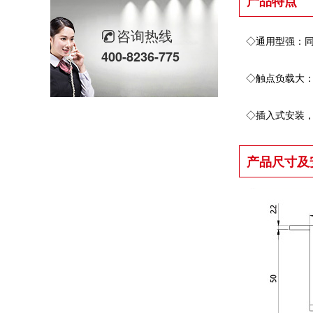
产品特点
欣灵党建之行 寻访红色“旗”迹
咨询热线
◇通用型强：
欣灵“粽”头戏丨乐享『端午游园会』
400-8236-775
热烈祝贺乐清市知识产权协会“智慧芽”专利搜索应用软件培训会顺利召开
◇触点负载大
以母爱为名丨执扇寻夏 共赴一场美好花事
◇插入式安装
同“欣”同行 智领新程 | 欣灵电气2025年度表彰总结大会暨新年酒会成功举办！
产品尺寸及
马上欣程 同心共跃 | 欣灵电气2026年开工大吉！
预防为主，防治结合 | 欣灵电气开展消防应急预案演练活动
温州市政协副主席陈胜峰一行莅临欣灵电气调研指导
农工党浙江省委会主委葛明华一行莅临欣灵电气考察调研