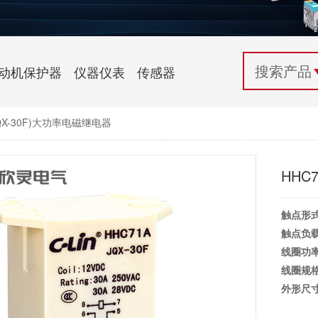
配电控制
纺织机械行业
电气百科
开关电源与电力模块
木工机械行业
常见问题
动机保护器
仪器仪表
传感器
自动化行业应用
化工机械行业
技术支持
JQX-30F)大功率电磁继电器
投诉与建议
HHC
触点形
触点负
线圈功
线圈规
外形尺