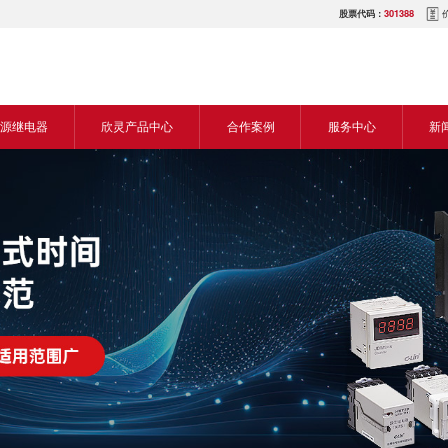
股票代码：
301388
源继电器
欣灵产品中心
合作案例
服务中心
新
源交流继电器
继电器
食品机械行业
营销网络
新
源直流继电器
传感器
机床行业
服务热线
展
电气传动与控制
塑料机械行业
电商平台
电
仪器仪表
建筑机械行业
下载中心
常
开关
包装机械行业
视频中心