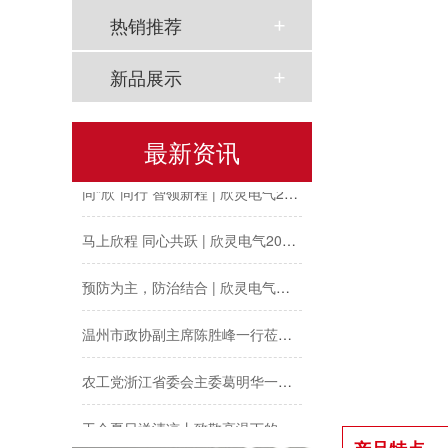
热销推荐
新品展示
以母爱为名丨执扇寻夏 共赴一场美好花事
最新资讯
同“欣”同行 智领新程 | 欣灵电气2025年度表彰总结大会暨新年酒会成功举办！
马上欣程 同心共跃 | 欣灵电气2026年开工大吉！
预防为主，防治结合 | 欣灵电气开展消防应急预案演练活动
温州市政协副主席陈胜峰一行莅临欣灵电气调研指导
农工党浙江省委会主委葛明华一行莅临欣灵电气考察调研
工会夏日送清凉丨致敬高温下的每一份坚守