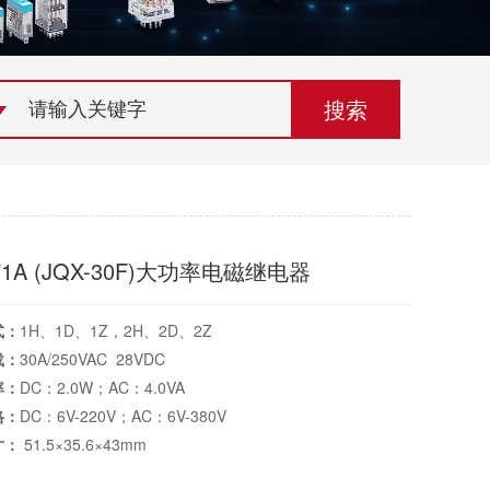
荣誉资质
组织机构
联系欣灵
71A (JQX-30F)大功率电磁继电器
式：
1H、1D、1Z，2H、2D、2Z
载：
30A/250VAC 28VDC
率：
DC：2.0W；AC：4.0VA
格：
DC：6V-220V；AC：6V-380V
寸：
51.5×35.6×43mm