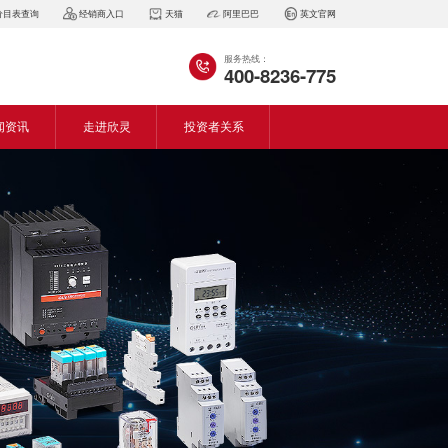
价目表查询
经销商入口
天猫
阿里巴巴
英文官网
服务热线：
400-8236-775
闻资讯
走进欣灵
投资者关系
闻动态
企业简介
会资讯
董事长致词
气百科
企业风采
见问答
专利证书
生产设备