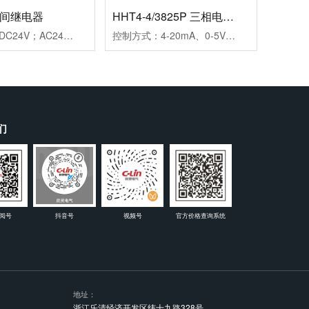
时间继电器
HHT4-4/3825P 三相电力调整器
工作电源：DC24V；AC24V、AC220V、AC380V延时范围：0.99s、9.9s、99s、9.9m、99m、99h99.9s、999s、99.9m、999m、999h重复误差：≤1%工作模式：通电延时触点形式：两组延时触点触点容量：3AAC250V(阻性)外形尺寸：45×82×90mm开孔尺寸：56-2×Φ4.5mm安装方式：装置式或35mm导轨式
控制方式：4-20mA、0-5V、0-10V三种方式可选输出方式：相位输出，移相范围0-150°负载电压：三相440VAC（三相三线）负载电流：25A保护功能：快速熔断器报警功能：断相、超温，继电器输出(1A/250VAC)介质耐压：≥2000VAC显示功能：LED面板显示SCR输出百分比及工作状态指示安装方式：螺栓安装使用负载：定阻抗电热丝、IR远红外线、UV灯管等外型尺寸：150×130×175mm安装尺寸：80×116mm(4-M5)冷却方式：自然冷却
们
阅号
抖音号
视频号
官方价格查询系统
地址：
浙江乐清经济开发区纬十九路328号