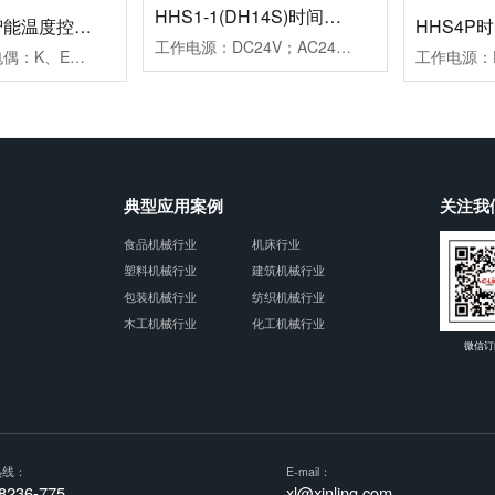
HHS1-1(DH14S)时间继电器
HB901系列智能温度控制仪
HHS4P
工作电源：DC24V；AC24V、AC220V、AC380V延时范围：0.01s~99h99m时分秒设置重复误差：≤1%工作模式：通电延时计时方式：正计时，数码管显示触点形式：两组延时带复位暂停功能触点容量：3AAC250V(阻性)外形尺寸：52×104×114mm开孔尺寸：45×77mm安装方式：面板式
测量信号：热电偶：K、E、J；热电阻：Pt100、Cu50控制方式：二位式继电器通断控制PID调节继电器通断控制；PID调节驱动SSR电压控制报警方式：一组报警继电器触点输出二组报警继电器触点输出工作电源：AC100~240V外形尺寸：96×96×78mm开孔尺寸：92×92mm附加功能：通讯功能、变送功能典型应用：用于挤塑机、回流焊机、鞋机等控温场合备注：多种传感器输入用户任意设定
典型应用案例
关注我
食品机械行业
机床行业
塑料机械行业
建筑机械行业
包装机械行业
纺织机械行业
木工机械行业
化工机械行业
微信订
热线：
E-mail：
8236-775
xl@xinling.com