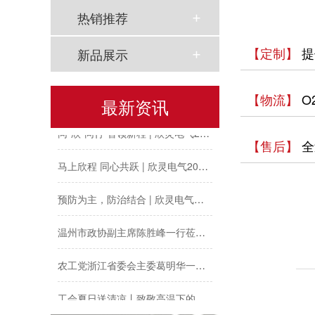
热销推荐
【定制】
提
新品展示
以母爱为名丨执扇寻夏 共赴一场美好花事
【物流】
O
最新资讯
同“欣”同行 智领新程 | 欣灵电气2025年度表彰总结大会暨新年酒会成功举办！
【售后】
全
马上欣程 同心共跃 | 欣灵电气2026年开工大吉！
预防为主，防治结合 | 欣灵电气开展消防应急预案演练活动
温州市政协副主席陈胜峰一行莅临欣灵电气调研指导
农工党浙江省委会主委葛明华一行莅临欣灵电气考察调研
工会夏日送清凉丨致敬高温下的每一份坚守