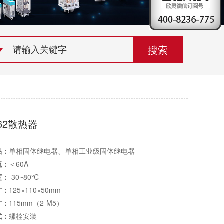
荣誉资质
组织机构
联系欣灵
062散热器
品：
单相固体继电器、单相工业级固体继电器
流：
＜60A
度：
-30~80℃
寸：
125×110×50mm
寸：
115mm（2-M5）
式：
螺栓安装