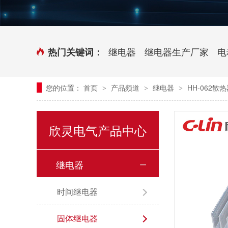
时控开关
传感器端子台
三相电力调整器系列
气缸式磁性开关
继电器
继电器生产厂家
电
热门关键词：
继电器模块系列
您的位置：
首页
产品频道
继电器
HH-062散
>
>
>
新能源继电器
欣灵电气产品中心
继电器
时间继电器
固体继电器