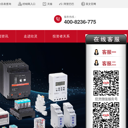
价目表查询
经销商入口
天猫
阿里巴巴
英文官网
服务热线：
400-8236-775
闻资讯
走进欣灵
投资者关系
闻动态
企业简介
会资讯
董事长致词
气百科
企业风采
见问答
专利证书
生产设备