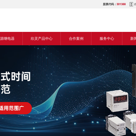
股票代码：
301388
源继电器
欣灵产品中心
合作案例
服务中心
新
源交流继电器
继电器
食品机械行业
营销网络
新
源直流继电器
传感器
机床行业
服务热线
展
电气传动与控制
塑料机械行业
电商平台
电
仪器仪表
建筑机械行业
下载中心
常
开关
包装机械行业
视频中心