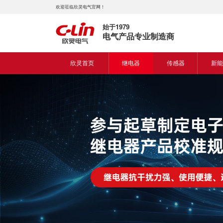
欢迎莅临欣灵电气官网！
始于1979
电气产品专业制造商
欣灵首页
继电器
传感器
新能
时间继电器
接近开关
新能
固体继电器
光电开关
新能
计数继电器
编码器
液位继电器
热电偶
电磁继电器及插座
热电阻