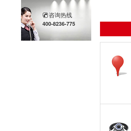
欣灵党建之行 寻访红色“旗”迹
咨询热线
欣灵“粽”头戏丨乐享『端午游园会』
400-8236-775
热烈祝贺乐清市知识产权协会“智慧芽”专利搜索应用软件培训会顺利召开
以母爱为名丨执扇寻夏 共赴一场美好花事
同“欣”同行 智领新程 | 欣灵电气2025年度表彰总结大会暨新年酒会成功举办！
马上欣程 同心共跃 | 欣灵电气2026年开工大吉！
预防为主，防治结合 | 欣灵电气开展消防应急预案演练活动
温州市政协副主席陈胜峰一行莅临欣灵电气调研指导
农工党浙江省委会主委葛明华一行莅临欣灵电气考察调研